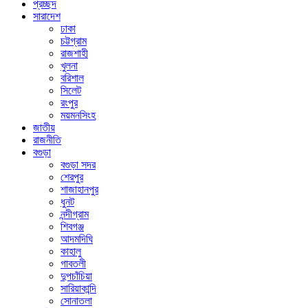
প্রচ্ছদ
সারাদেশ
ঢাকা
চট্টগ্রাম
রাজশাহী
খুলনা
বরিশাল
সিলেট
রংপুর
ময়মনসিংহ
জাতীয়
রাজনীতি
বগুড়া
বগুড়া সদর
শেরপুর
শাজাহানপুর
ধুনট
নন্দীগ্রাম
শিবগঞ্জ
আদমদিঘি
কাহালু
গাবতলী
দুপচাঁচিয়া
সারিয়াকান্দি
সোনাতলা