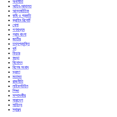
অর্থনীতি
আইন-আদালত
আন্তর্জাতিক
কৃষি ও প্রকৃতি
ক্রাইম রিপোর্ট
খেলা
গণমাধ্যম
গ্রাম বাংলা
জাতীয়
তথ্যপ্রযুক্তি
ধর্ম
ফিচার
বগুড়া
বিনোদন
বিশেষ সংবাদ
ভ্রমণ
মতামত
রাজনীতি
লাইফস্টাইল
শিক্ষা
সম্পাদকীয়
সারাদেশ
সাহিত্য
স্বাস্থ্য