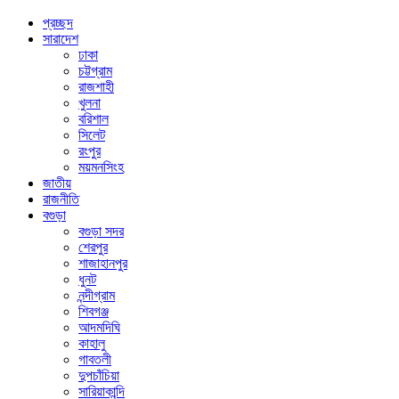
প্রচ্ছদ
সারাদেশ
ঢাকা
চট্টগ্রাম
রাজশাহী
খুলনা
বরিশাল
সিলেট
রংপুর
ময়মনসিংহ
জাতীয়
রাজনীতি
বগুড়া
বগুড়া সদর
শেরপুর
শাজাহানপুর
ধুনট
নন্দীগ্রাম
শিবগঞ্জ
আদমদিঘি
কাহালু
গাবতলী
দুপচাঁচিয়া
সারিয়াকান্দি