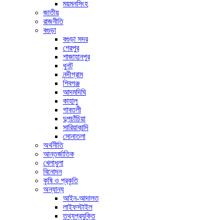
ময়মনসিংহ
জাতীয়
রাজনীতি
বগুড়া
বগুড়া সদর
শেরপুর
শাজাহানপুর
ধুনট
নন্দীগ্রাম
শিবগঞ্জ
আদমদিঘি
কাহালু
গাবতলী
দুপচাঁচিয়া
সারিয়াকান্দি
সোনাতলা
অর্থনীতি
আন্তর্জাতিক
খেলাধুলা
বিনোদন
কৃষি ও প্রকৃতি
অন্যান্য
আইন-আদালত
লাইফস্টাইল
তথ্যপ্রযুক্তি