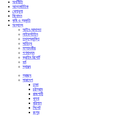
অর্থনীতি
আন্তর্জাতিক
খেলাধুলা
বিনোদন
কৃষি ও প্রকৃতি
অন্যান্য
আইন-আদালত
লাইফস্টাইল
তথ্যপ্রযুক্তি
সাহিত্য
সম্পাদকীয়
গণমাধ্যম
ক্রাইম রিপোর্ট
ধর্ম
স্বাস্থ্য
প্রচ্ছদ
সারাদেশ
ঢাকা
চট্টগ্রাম
রাজশাহী
খুলনা
বরিশাল
সিলেট
রংপুর