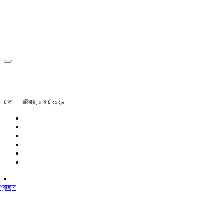
ঢাকা
রবিবার , ১ মার্চ ২০২৬
প্রচ্ছদ