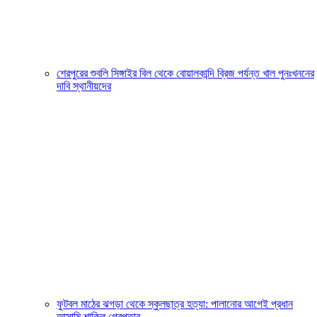
শেরপুরের শুবলি সিঙ্গাইর বিল থেকে বোয়ালকান্দি ব্রিজ পর্যন্ত খাল পুনঃখননের
দাবি স্থানীয়দের
ফুটবল মাঠের ঝগড়া থেকে স্কুলছাত্র হত্যা: পালানোর আগেই প্রধান
আসামি শাকিল গ্রেপ্তার