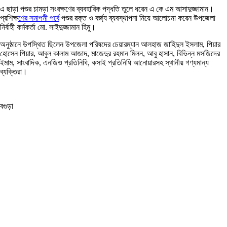
এ ছাড়া পশুর চামড়া সংরক্ষণের ব্যবহারিক পদ্ধতি তুলে ধরেন এ কে এম আসাদুজ্জামান।
প্রশিক্ষ
ণের সমাপনী পর্বে
পশুর রক্ত ও বর্জ্য ব্যবস্থাপনা নিয়ে আলোচনা করেন উপজেলা
নির্বাহী কর্মকর্তা মো. সাইদুজ্জামান হিমু।
অনুষ্ঠানে উপস্থিত ছিলেন উপজেলা পরিষদের চেয়ারম্যান আলহাজ জাহিদুল ইসলাম, পিয়ার
হোসেন পিয়ার, আবুল কালাম আজাদ, মাজেদুর রহমান মিলন, আবু হাসান, বিভিন্ন মসজিদের
ইমাম, সাংবাদিক, এনজিও প্রতিনিধি, কসাই প্রতিনিধি আনোয়ারসহ স্থানীয় গণ্যমান্য
ব্যক্তিরা।
বগুড়া