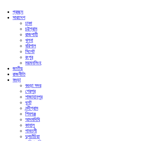
প্রচ্ছদ
সারাদেশ
ঢাকা
চট্টগ্রাম
রাজশাহী
খুলনা
বরিশাল
সিলেট
রংপুর
ময়মনসিংহ
জাতীয়
রাজনীতি
বগুড়া
বগুড়া সদর
শেরপুর
শাজাহানপুর
ধুনট
নন্দীগ্রাম
শিবগঞ্জ
আদমদিঘি
কাহালু
গাবতলী
দুপচাঁচিয়া