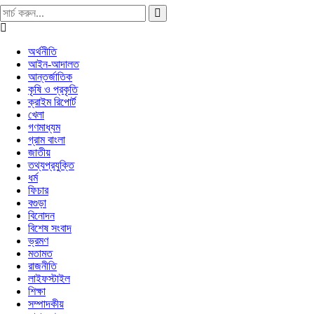
অর্থনীতি
আইন-আদালত
আন্তর্জাতিক
কৃষি ও প্রকৃতি
ক্রাইম রিপোর্ট
খেলা
গণমাধ্যম
গ্রাম বাংলা
জাতীয়
তথ্যপ্রযুক্তি
ধর্ম
ফিচার
বগুড়া
বিনোদন
বিশেষ সংবাদ
ভ্রমণ
মতামত
রাজনীতি
লাইফস্টাইল
শিক্ষা
সম্পাদকীয়