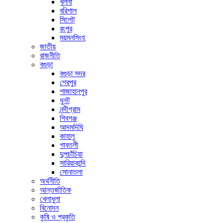
খুলনা
বরিশাল
সিলেট
রংপুর
ময়মনসিংহ
জাতীয়
রাজনীতি
বগুড়া
বগুড়া সদর
শেরপুর
শাজাহানপুর
ধুনট
নন্দীগ্রাম
শিবগঞ্জ
আদমদিঘি
কাহালু
গাবতলী
দুপচাঁচিয়া
সারিয়াকান্দি
সোনাতলা
অর্থনীতি
আন্তর্জাতিক
খেলাধুলা
বিনোদন
কৃষি ও প্রকৃতি