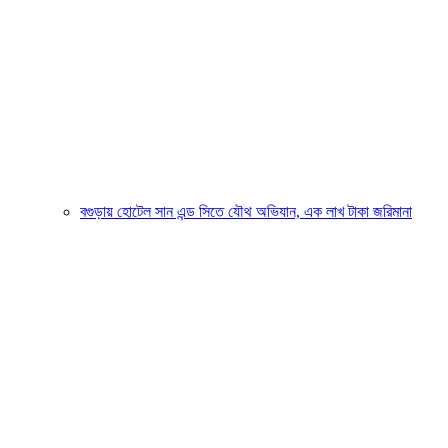
বগুড়ায় হোটেল সান এন্ড সিতে যৌথ অভিযান, এক লাখ টাকা জরিমানা