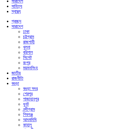
সারাদেশ
সাহিত্য
স্বাস্থ্য
প্রচ্ছদ
সারাদেশ
ঢাকা
চট্টগ্রাম
রাজশাহী
খুলনা
বরিশাল
সিলেট
রংপুর
ময়মনসিংহ
জাতীয়
রাজনীতি
বগুড়া
বগুড়া সদর
শেরপুর
শাজাহানপুর
ধুনট
নন্দীগ্রাম
শিবগঞ্জ
আদমদিঘি
কাহালু