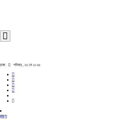
ঢাকা
শনিবার , ২৩ মে ২০২৬
রচ্ছদ