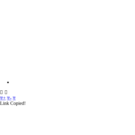
ফ+
ফ-
ফ
Link Copied!