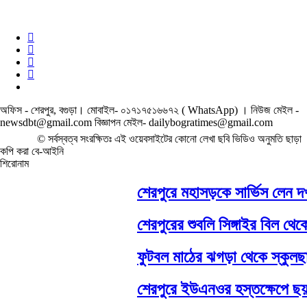
অফিস - শেরপুর, বগুড়া। মোবাইল- ০১৭১৭৫১৬৬৭২ ( WhatsApp) । নিউজ মেইল -
newsdbt@gmail.com বিজ্ঞাপন মেইল- dailybogratimes@gmail.com
© সর্বস্বত্ব সংরক্ষিতঃ এই ওয়েবসাইটের কোনো লেখা ছবি ভিডিও অনুমতি ছাড়া
কপি করা বে-আইনি
শিরোনাম
শেরপুরে মহাসড়কে সার্ভিস লেন দখলে,
শেরপুরের শুবলি সিঙ্গাইর বিল থেকে বো
ফুটবল মাঠের ঝগড়া থেকে স্কুলছাত্
শেরপুরে ইউএনওর হস্তক্ষেপে ছয় মা