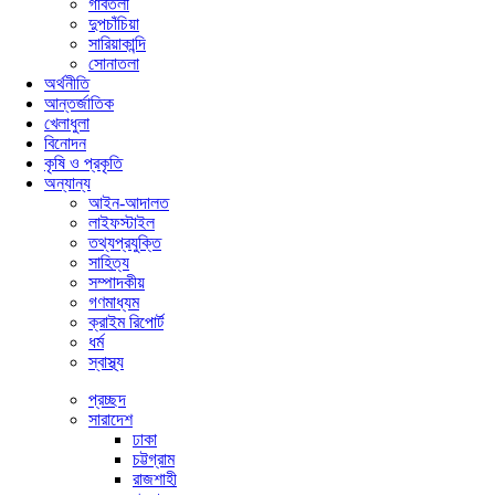
গাবতলী
দুপচাঁচিয়া
সারিয়াকান্দি
সোনাতলা
অর্থনীতি
আন্তর্জাতিক
খেলাধুলা
বিনোদন
কৃষি ও প্রকৃতি
অন্যান্য
আইন-আদালত
লাইফস্টাইল
তথ্যপ্রযুক্তি
সাহিত্য
সম্পাদকীয়
গণমাধ্যম
ক্রাইম রিপোর্ট
ধর্ম
স্বাস্থ্য
প্রচ্ছদ
সারাদেশ
ঢাকা
চট্টগ্রাম
রাজশাহী