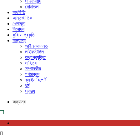
সারিয়াকান্দি
সোনাতলা
অর্থনীতি
আন্তর্জাতিক
খেলাধুলা
বিনোদন
কৃষি ও প্রকৃতি
অন্যান্য
আইন-আদালত
লাইফস্টাইল
তথ্যপ্রযুক্তি
সাহিত্য
সম্পাদকীয়
গণমাধ্যম
ক্রাইম রিপোর্ট
ধর্ম
স্বাস্থ্য
অন্যান্য