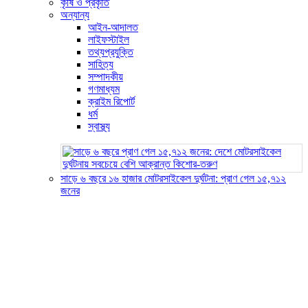
কৃষি ও প্রকৃতি
অন্যান্য
আইন-আদালত
লাইফস্টাইল
তথ্যপ্রযুক্তি
সাহিত্য
সম্পাদকীয়
গণমাধ্যম
ক্রাইম রিপোর্ট
ধর্ম
স্বাস্থ্য
সাড়ে ৬ বছরে ১৬ হাজার মোটরসাইকেল দুর্ঘটনা: প্রাণ গেল ১৫,৭১২
জনের