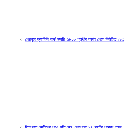
শেরপুরে ফ্যামিলি কার্ড শুমারি- ১৮০০ প্রার্থীর লড়াই শেষে নির্বাচিত ১৮৩
তিন দফা নোটিশের পরও গতি নেই, শেরপুরের ১৭ কোটির প্রকল্পে কাজ