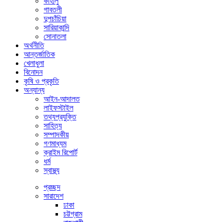
কাহালু
গাবতলী
দুপচাঁচিয়া
সারিয়াকান্দি
সোনাতলা
অর্থনীতি
আন্তর্জাতিক
খেলাধুলা
বিনোদন
কৃষি ও প্রকৃতি
অন্যান্য
আইন-আদালত
লাইফস্টাইল
তথ্যপ্রযুক্তি
সাহিত্য
সম্পাদকীয়
গণমাধ্যম
ক্রাইম রিপোর্ট
ধর্ম
স্বাস্থ্য
প্রচ্ছদ
সারাদেশ
ঢাকা
চট্টগ্রাম