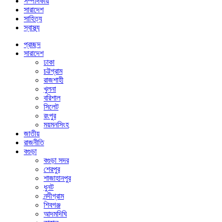
সম্পাদকীয়
সারাদেশ
সাহিত্য
স্বাস্থ্য
প্রচ্ছদ
সারাদেশ
ঢাকা
চট্টগ্রাম
রাজশাহী
খুলনা
বরিশাল
সিলেট
রংপুর
ময়মনসিংহ
জাতীয়
রাজনীতি
বগুড়া
বগুড়া সদর
শেরপুর
শাজাহানপুর
ধুনট
নন্দীগ্রাম
শিবগঞ্জ
আদমদিঘি