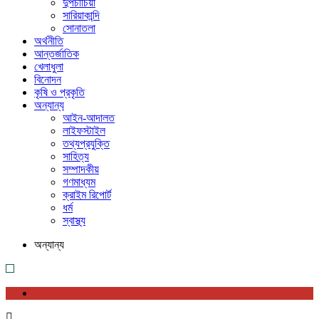
দুপচাঁচিয়া
সারিয়াকান্দি
সোনাতলা
অর্থনীতি
আন্তর্জাতিক
খেলাধুলা
বিনোদন
কৃষি ও প্রকৃতি
অন্যান্য
আইন-আদালত
লাইফস্টাইল
তথ্যপ্রযুক্তি
সাহিত্য
সম্পাদকীয়
গণমাধ্যম
ক্রাইম রিপোর্ট
ধর্ম
স্বাস্থ্য
অন্যান্য