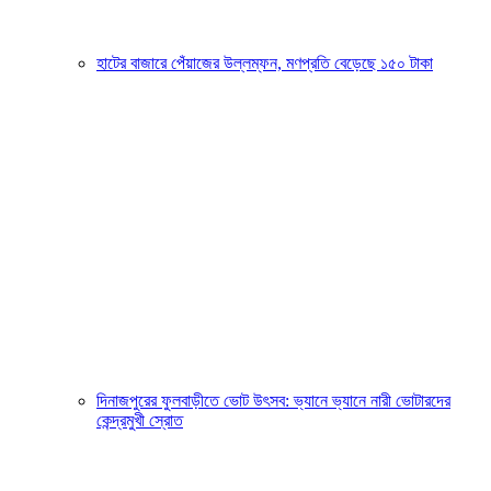
হাটের বাজারে পেঁয়াজের উল্লম্ফন, মণপ্রতি বেড়েছে ১৫০ টাকা
দিনাজপুরের ফুলবাড়ীতে ভোট উৎসব: ভ্যানে ভ্যানে নারী ভোটারদের
কেন্দ্রমুখী স্রোত