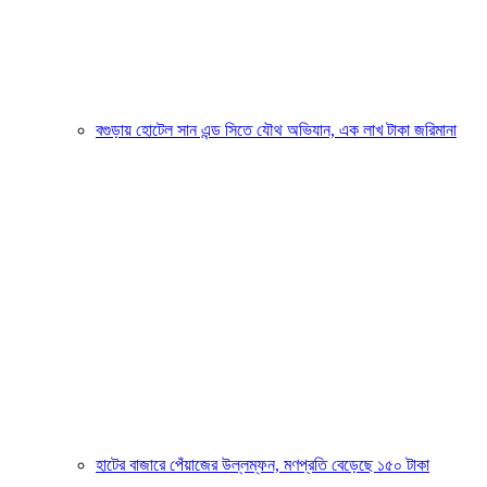
বগুড়ায় হোটেল সান এন্ড সিতে যৌথ অভিযান, এক লাখ টাকা জরিমানা
হাটের বাজারে পেঁয়াজের উল্লম্ফন, মণপ্রতি বেড়েছে ১৫০ টাকা