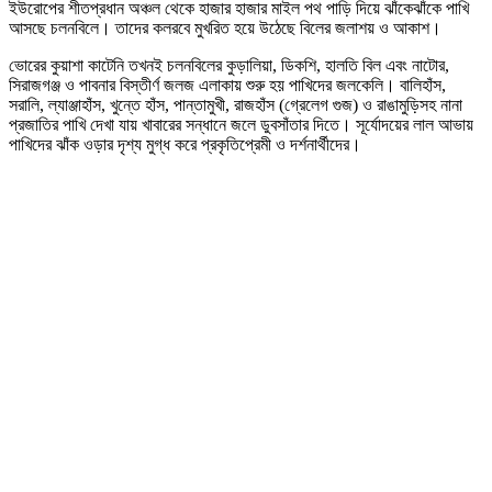
ইউরোপের শীতপ্রধান অঞ্চল থেকে হাজার হাজার মাইল পথ পাড়ি দিয়ে ঝাঁকেঝাঁকে পাখি
আসছে চলনবিলে। তাদের কলরবে মুখরিত হয়ে উঠেছে বিলের জলাশয় ও আকাশ।
ভোরের কুয়াশা কাটেনি তখনই চলনবিলের কুড়ালিয়া, ডিকশি, হালতি বিল এবং নাটোর,
সিরাজগঞ্জ ও পাবনার বিস্তীর্ণ জলজ এলাকায় শুরু হয় পাখিদের জলকেলি। বালিহাঁস,
সরালি, ল্যাঞ্জাহাঁস, খুন্তে হাঁস, পান্তামুখী, রাজহাঁস (গ্রেলেগ গুজ) ও রাঙামুড়িসহ নানা
প্রজাতির পাখি দেখা যায় খাবারের সন্ধানে জলে ডুবসাঁতার দিতে। সূর্যোদয়ের লাল আভায়
পাখিদের ঝাঁক ওড়ার দৃশ্য মুগ্ধ করে প্রকৃতিপ্রেমী ও দর্শনার্থীদের।