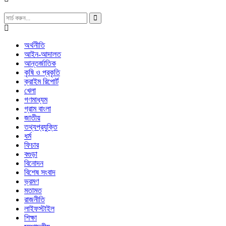
অর্থনীতি
আইন-আদালত
আন্তর্জাতিক
কৃষি ও প্রকৃতি
ক্রাইম রিপোর্ট
খেলা
গণমাধ্যম
গ্রাম বাংলা
জাতীয়
তথ্যপ্রযুক্তি
ধর্ম
ফিচার
বগুড়া
বিনোদন
বিশেষ সংবাদ
ভ্রমণ
মতামত
রাজনীতি
লাইফস্টাইল
শিক্ষা