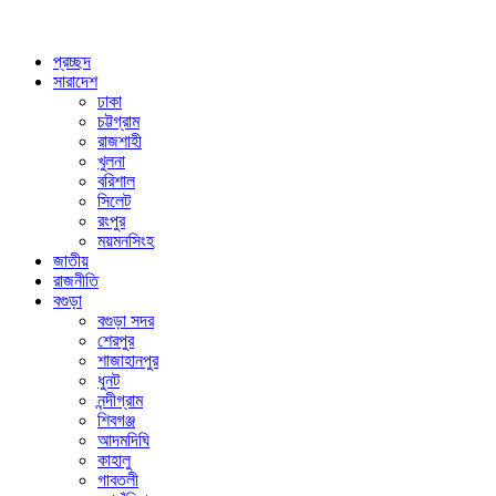
প্রচ্ছদ
সারাদেশ
ঢাকা
চট্টগ্রাম
রাজশাহী
খুলনা
বরিশাল
সিলেট
রংপুর
ময়মনসিংহ
জাতীয়
রাজনীতি
বগুড়া
বগুড়া সদর
শেরপুর
শাজাহানপুর
ধুনট
নন্দীগ্রাম
শিবগঞ্জ
আদমদিঘি
কাহালু
গাবতলী