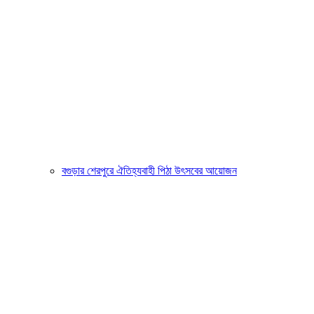
বগুড়ার শেরপুরে ঐতিহ্যবাহী পিঠা উৎসবের আয়োজন