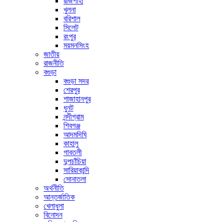
রাজশাহী
খুলনা
বরিশাল
সিলেট
রংপুর
ময়মনসিংহ
জাতীয়
রাজনীতি
বগুড়া
বগুড়া সদর
শেরপুর
শাজাহানপুর
ধুনট
নন্দীগ্রাম
শিবগঞ্জ
আদমদিঘি
কাহালু
গাবতলী
দুপচাঁচিয়া
সারিয়াকান্দি
সোনাতলা
অর্থনীতি
আন্তর্জাতিক
খেলাধুলা
বিনোদন