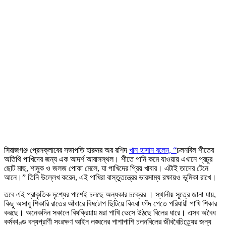
সিরাজগঞ্জ প্রেসক্লাবের সভাপতি হারুনর অর রশিদ
খান হাসান বলেন, “
চলনবিল শীতের
অতিথি পাখিদের জন্য এক আদর্শ আবাসস্থল। শীতে পানি কমে যাওয়ায় এখানে প্রচুর
ছোট মাছ, শামুক ও জলজ পোকা মেলে, যা পাখিদের প্রিয় খাবার। এটাই তাদের টেনে
আনে।” তিনি উল্লেখ করেন, এই পাখিরা বাস্তুতন্ত্রের ভারসাম্য রক্ষায়ও ভূমিকা রাখে।
তবে এই প্রাকৃতিক দৃশ্যের পাশেই চলছে অন্ধকার চক্রের । স্থানীয় সূত্রে জানা যায়,
কিছু অসাধু শিকারি রাতের আঁধারে বিষটোপ ছিটিয়ে কিংবা ফাঁদ পেতে পরিযায়ী পাখি শিকার
করছে। অনেকদিন সকালে বিষক্রিয়ায় মরা পাখি ভেসে উঠছে বিলের ধারে। এসব অবৈধ
কর্মকাণ্ড বন্যপ্রাণী সংরক্ষণ আইন লঙ্ঘনের পাশাপাশি চলনবিলের জীববৈচিত্র্যের জন্য