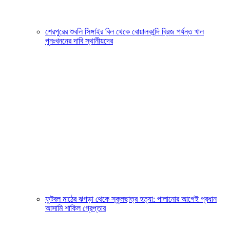
শেরপুরের শুবলি সিঙ্গাইর বিল থেকে বোয়ালকান্দি ব্রিজ পর্যন্ত খাল
পুনঃখননের দাবি স্থানীয়দের
ফুটবল মাঠের ঝগড়া থেকে স্কুলছাত্র হত্যা: পালানোর আগেই প্রধান
আসামি শাকিল গ্রেপ্তার