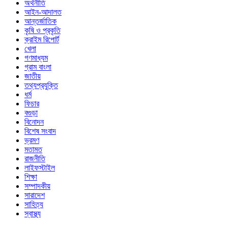
অর্থনীতি
আইন-আদালত
আন্তর্জাতিক
কৃষি ও প্রকৃতি
ক্রাইম রিপোর্ট
খেলা
গণমাধ্যম
গ্রাম বাংলা
জাতীয়
তথ্যপ্রযুক্তি
ধর্ম
ফিচার
বগুড়া
বিনোদন
বিশেষ সংবাদ
ভ্রমণ
মতামত
রাজনীতি
লাইফস্টাইল
শিক্ষা
সম্পাদকীয়
সারাদেশ
সাহিত্য
স্বাস্থ্য