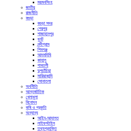
ময়মনসিংহ
জাতীয়
রাজনীতি
বগুড়া
বগুড়া সদর
শেরপুর
শাজাহানপুর
ধুনট
নন্দীগ্রাম
শিবগঞ্জ
আদমদিঘি
কাহালু
গাবতলী
দুপচাঁচিয়া
সারিয়াকান্দি
সোনাতলা
অর্থনীতি
আন্তর্জাতিক
খেলাধুলা
বিনোদন
কৃষি ও প্রকৃতি
অন্যান্য
আইন-আদালত
লাইফস্টাইল
তথ্যপ্রযুক্তি