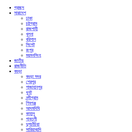
প্রচ্ছদ
সারাদেশ
ঢাকা
চট্টগ্রাম
রাজশাহী
খুলনা
বরিশাল
সিলেট
রংপুর
ময়মনসিংহ
জাতীয়
রাজনীতি
বগুড়া
বগুড়া সদর
শেরপুর
শাজাহানপুর
ধুনট
নন্দীগ্রাম
শিবগঞ্জ
আদমদিঘি
কাহালু
গাবতলী
দুপচাঁচিয়া
সারিয়াকান্দি