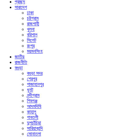
প্রচ্ছদ
সারাদেশ
ঢাকা
চট্টগ্রাম
রাজশাহী
খুলনা
বরিশাল
সিলেট
রংপুর
ময়মনসিংহ
জাতীয়
রাজনীতি
বগুড়া
বগুড়া সদর
শেরপুর
শাজাহানপুর
ধুনট
নন্দীগ্রাম
শিবগঞ্জ
আদমদিঘি
কাহালু
গাবতলী
দুপচাঁচিয়া
সারিয়াকান্দি
সোনাতলা