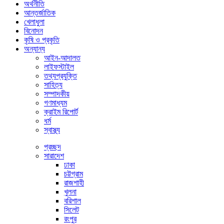
অর্থনীতি
আন্তর্জাতিক
খেলাধুলা
বিনোদন
কৃষি ও প্রকৃতি
অন্যান্য
আইন-আদালত
লাইফস্টাইল
তথ্যপ্রযুক্তি
সাহিত্য
সম্পাদকীয়
গণমাধ্যম
ক্রাইম রিপোর্ট
ধর্ম
স্বাস্থ্য
প্রচ্ছদ
সারাদেশ
ঢাকা
চট্টগ্রাম
রাজশাহী
খুলনা
বরিশাল
সিলেট
রংপুর