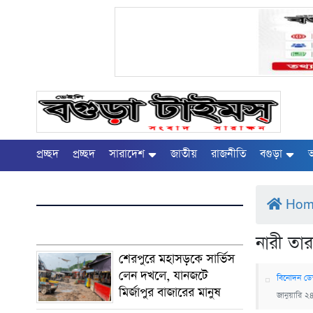
প্রচ্ছদ
প্রচ্ছদ
সারাদেশ
জাতীয়
রাজনীতি
বগুড়া
অ
Ho
নারী তার
শেরপুরে মহাসড়কে সার্ভিস
লেন দখলে, যানজটে
বিনোদন ডেস
মির্জাপুর বাজারের মানুষ
জানুয়ারি ২