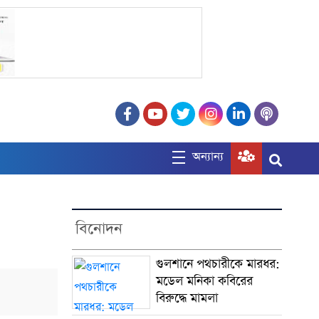
অন্যান্য
বিনোদন
গুলশানে পথচারীকে মারধর:
মডেল মনিকা কবিরের
বিরুদ্ধে মামলা