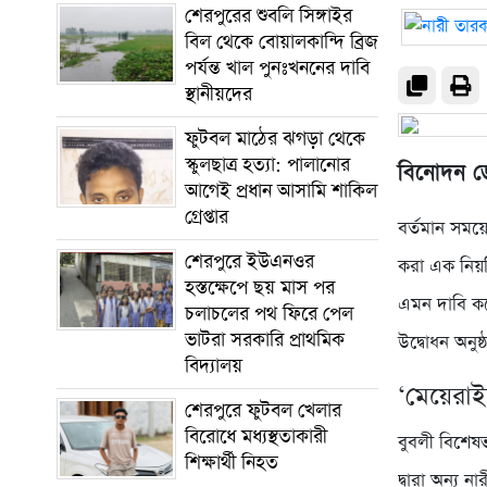
শেরপুরের শুবলি সিঙ্গাইর
বিল থেকে বোয়ালকান্দি ব্রিজ
পর্যন্ত খাল পুনঃখননের দাবি
স্থানীয়দের
ফুটবল মাঠের ঝগড়া থেকে
স্কুলছাত্র হত্যা: পালানোর
বিনোদন ডে
আগেই প্রধান আসামি শাকিল
গ্রেপ্তার
বর্তমান সময়ে
শেরপুরে ইউএনওর
করা এক নিয়ম
হস্তক্ষেপে ছয় মাস পর
এমন দাবি করে
চলাচলের পথ ফিরে পেল
ভাটরা সরকারি প্রাথমিক
উদ্বোধন অনুষ
বিদ্যালয়
‘মেয়েরাই
শেরপুরে ফুটবল খেলার
বিরোধে মধ্যস্থতাকারী
বুবলী বিশেষভ
শিক্ষার্থী নিহত
দ্বারা অন্য 