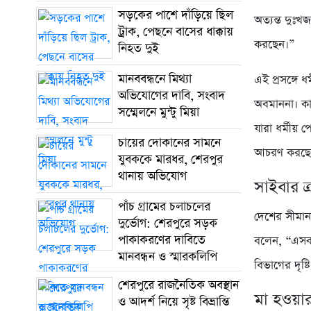
সড়কের পাশে দাঁড়িয়ে ছিল
অত্যন্ত দুঃ
ট্রাক, পেছনে বাসের ধাক্কায়
করছেন।”
নিহত দুই
মানববন্ধনে মিথ্যা
এই প্রসঙ্গে
অভিযোগের দাবি, সংবাদ
অবমাননা। কা
সম্মেলনে মুন্টু মিয়া
যারা ধর্মীয় 
চায়ের দোকানের সামনে
আচরণ করছে
যুবককে মারধর, শেরপুর
থানায় অভিযোগ
সাইবার ক
পাঁচ গ্রামের চলাচলের
দেশের সীমানা
দুর্ভোগ: শেরপুরে সড়ক
পাকাকরণের দাবিতে
বলেন, “এসব 
মানবন্ধন ও স্মারকলিপি
বিভাগের দৃষ্
শেরপুরে রাজনৈতিক অবস্থান
মা হওয়ার
ও আদর্শ নিয়ে সৃষ্ট বিভ্রান্তি