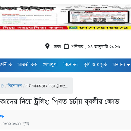
ঢাকা
শনিবার , ২৪ জানুয়ারি ২০২৬
র্থনীতি
আন্তর্জাতিক
খেলাধুলা
বিনোদন
কৃষি ও প্রকৃতি
অন্যান্য
me
বিনোদন
/
/
নারী তারকাদের নিয়ে ট্রলিং:...
কাদের নিয়ে ট্রলিং: গিবত চর্চায় বুবলীর ক্ষোভ
্কঃ-
৪, ২০২৬ ১০:১২ পূর্বাহ্ণ