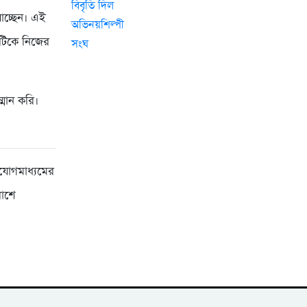
যাচ্ছেন। এই
য়টিকে নিজের
্মান করি।
াযোগমাধ্যমের
পাশে