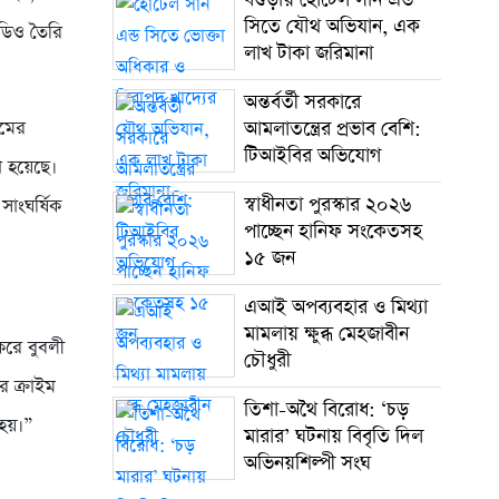
সিতে যৌথ অভিযান, এক
িডিও তৈরি
লাখ টাকা জরিমানা
অন্তর্বর্তী সরকারে
ামের
আমলাতন্ত্রের প্রভাব বেশি:
টিআইবির অভিযোগ
া হয়েছে।
স্বাধীনতা পুরস্কার ২০২৬
সাংঘর্ষিক
পাচ্ছেন হানিফ সংকেতসহ
১৫ জন
এআই অপব্যবহার ও মিথ্যা
মামলায় ক্ষুব্ধ মেহজাবীন
 করে বুবলী
চৌধুরী
র ক্রাইম
তিশা-অথৈ বিরোধ: ‘চড়
 হয়।”
মারার’ ঘটনায় বিবৃতি দিল
অভিনয়শিল্পী সংঘ