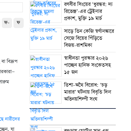
রণবীর সিংয়ের ‘ধুরন্ধর: দ্য
রিভেঞ্জ’-এর ট্রেইলার
প্রকাশ, মুক্তি ১৯ মার্চ
ফ-
ফ
সাড়ে তিন কেজি স্বর্ণালঙ্কারে
সেজে বিয়ের পিঁড়িতে
বিজয়-রাশমিকা
স্বাধীনতা পুরস্কার ২০২৬
বা বিদ্রূপ
পাচ্ছেন হানিফ সংকেতসহ
তারকারা—
১৫ জন
শোরুম
তিশা-অথৈ বিরোধ: ‘চড়
মারার’ ঘটনায় বিবৃতি দিল
অভিনয়শিল্পী সংঘ
ছে নারীদের
্ছেন, যা
বগুড়ায় হোটেল সান এন্ড