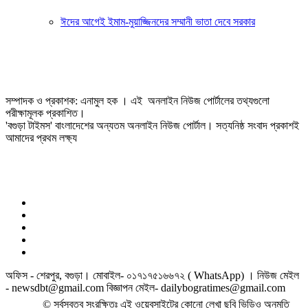
ঈদের আগেই ইমাম-মুয়াজ্জিনদের সম্মানী ভাতা দেবে সরকার
সম্পাদক ও প্রকাশক: এনামুল হক । এই অনলাইন নিউজ পোর্টালের তথ্যগুলো
পরীক্ষামূলক প্রকাশিত।
'বগুড়া টাইমস' বাংলাদেশের অন্যতম অনলাইন নিউজ পোর্টাল। সত্যনিষ্ঠ সংবাদ প্রকাশই
আমাদের প্রথম লক্ষ্য
অফিস - শেরপুর, বগুড়া। মোবাইল- ০১৭১৭৫১৬৬৭২ ( WhatsApp) । নিউজ মেইল
- newsdbt@gmail.com বিজ্ঞাপন মেইল- dailybogratimes@gmail.com
© সর্বস্বত্ব সংরক্ষিতঃ এই ওয়েবসাইটের কোনো লেখা ছবি ভিডিও অনুমতি