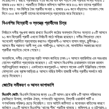
দিয়েছিলেন। বাছাই প্রক্রিয়ায় ৭২৬ জনের নাম বাদ পড়লে বৈধ প্রার্থীর সংখ্যা দাঁড়ায় ১
হাজার ৮৫৮ জনে। পরবর্তীতে নির্বাচন কমিশনে আপিল করে ৪৩১ জন তাদের প্রার্থিতা
ফিরে পান। সব মিলিয়ে বৈধ প্রার্থীর সংখ্যা ২ হাজার ২৮৯ জনে দাঁড়ালেও গতকাল শেষ
দিনে ৩০৫ জন প্রার্থী তাদের মনোনয়নপত্র প্রত্যাহার করে নিয়েছেন।
বিএনপির বিদ্রোহী ও স্বতন্ত্র প্রার্থীদের চিত্র
নির্বাচনে দলীয় শৃঙ্খলা বজায় রাখতে বিএনপি কঠোর অবস্থান নিলেও অন্তত ৫০টি আসনে
৯১ জন বিদ্রোহী প্রার্থী এখনো নির্বাচনী মাঠে সক্রিয় রয়েছেন। দলীয় সিদ্ধান্ত মেনে
অনেকেই প্রার্থিতা প্রত্যাহার করলেও পটুয়াখালী-৩ আসনে হাসান মামুন, মুন্সীগঞ্জ-১
আসনে মীর শরাফত আলী সপু এবং গাজীপুর-২ আসনে মো. সালাউদ্দিন সরকারের মতো
প্রার্থীরা লড়াইয়ে থেকে গেছেন।
অন্যদিকে, দলীয় নেতৃত্বের প্রতি সম্মান জানিয়ে ঢাকা-১৭ আসনে ব্যারিস্টার এম সরওয়ার
হোসেন প্রার্থিতা প্রত্যাহার করেছেন। এই আসনে বিএনপির চেয়ারম্যান তারেক রহমান
প্রতিদ্বন্দ্বিতা করছেন। একইভাবে জয়পুরহাট-২ আসনে সাবেক এমপি ইঞ্জিনিয়ার গোলাম
মোস্তফা এবং ব্রাহ্মণবাড়িয়া-৪ আসনে নাছির উদ্দীন হাজারী দলীয় প্রার্থীর সমর্থনে মাঠ
ছেড়ে দিয়েছেন।
জোটের সমীকরণ ও আসন ভাগাভাগি
বিএনপি জোট:
বিএনপি নিজেদের জন্য ২৯২টি আসন রেখে বাকি ৮টি আসন শরিকদের
(জমিয়তে উলামা, নাগরিক ঐক্য, গণসংহতি আন্দোলন, বিপ্লবী ওয়ার্কার্স পার্টি ও
গণঅধিকার পরিষদ) ছেড়ে দিয়েছিল। তবে আইনি জটিলতা ও মনোনয়ন বাতিলের কারণে
বর্তমানে ২৯০টি আসনে বিএনপির ‘ধানের শীষ’ প্রতীক থাকছে। কুমিল্লা-৪ ও চট্টগ্রাম-২