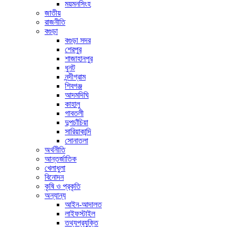
ময়মনসিংহ
জাতীয়
রাজনীতি
বগুড়া
বগুড়া সদর
শেরপুর
শাজাহানপুর
ধুনট
নন্দীগ্রাম
শিবগঞ্জ
আদমদিঘি
কাহালু
গাবতলী
দুপচাঁচিয়া
সারিয়াকান্দি
সোনাতলা
অর্থনীতি
আন্তর্জাতিক
খেলাধুলা
বিনোদন
কৃষি ও প্রকৃতি
অন্যান্য
আইন-আদালত
লাইফস্টাইল
তথ্যপ্রযুক্তি