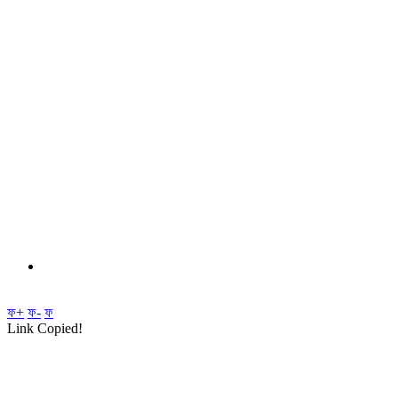
ফ+
ফ-
ফ
Link Copied!