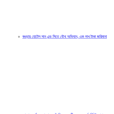
বগুড়ায় হোটেল সান এন্ড সিতে যৌথ অভিযান, এক লাখ টাকা জরিমানা