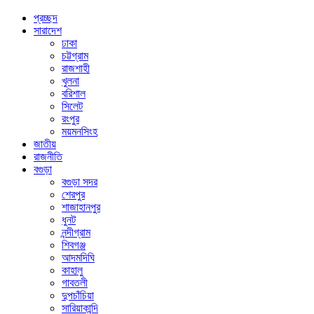
প্রচ্ছদ
সারাদেশ
ঢাকা
চট্টগ্রাম
রাজশাহী
খুলনা
বরিশাল
সিলেট
রংপুর
ময়মনসিংহ
জাতীয়
রাজনীতি
বগুড়া
বগুড়া সদর
শেরপুর
শাজাহানপুর
ধুনট
নন্দীগ্রাম
শিবগঞ্জ
আদমদিঘি
কাহালু
গাবতলী
দুপচাঁচিয়া
সারিয়াকান্দি