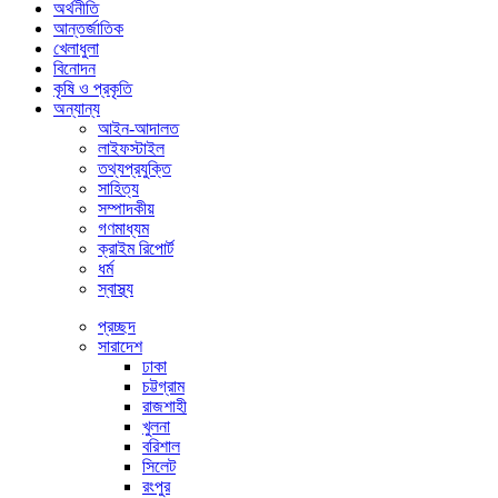
অর্থনীতি
আন্তর্জাতিক
খেলাধুলা
বিনোদন
কৃষি ও প্রকৃতি
অন্যান্য
আইন-আদালত
লাইফস্টাইল
তথ্যপ্রযুক্তি
সাহিত্য
সম্পাদকীয়
গণমাধ্যম
ক্রাইম রিপোর্ট
ধর্ম
স্বাস্থ্য
প্রচ্ছদ
সারাদেশ
ঢাকা
চট্টগ্রাম
রাজশাহী
খুলনা
বরিশাল
সিলেট
রংপুর