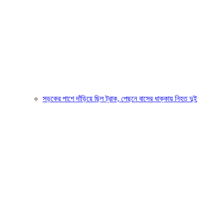
সড়কের পাশে দাঁড়িয়ে ছিল ট্রাক, পেছনে বাসের ধাক্কায় নিহত দুই