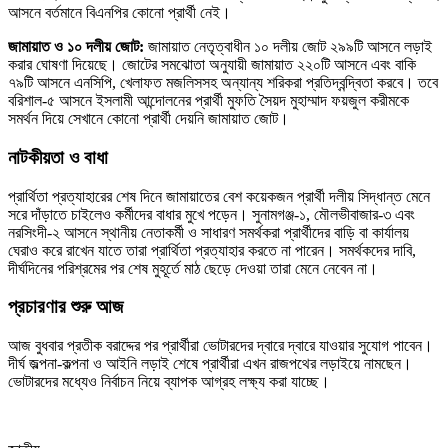
আসনে বর্তমানে বিএনপির কোনো প্রার্থী নেই।
জামায়াত ও ১০ দলীয় জোট:
জামায়াত নেতৃত্বাধীন ১০ দলীয় জোট ২৯৯টি আসনে লড়াই
করার ঘোষণা দিয়েছে। জোটের সমঝোতা অনুযায়ী জামায়াত ২২০টি আসনে এবং বাকি
৭৯টি আসনে এনসিপি, খেলাফত মজলিসসহ অন্যান্য শরিকরা প্রতিদ্বন্দ্বিতা করবে। তবে
বরিশাল-৫ আসনে ইসলামী আন্দোলনের প্রার্থী মুফতি সৈয়দ মুহাম্মাদ ফয়জুল করীমকে
সমর্থন দিয়ে সেখানে কোনো প্রার্থী দেয়নি জামায়াত জোট।
নাটকীয়তা ও বাধা
প্রার্থিতা প্রত্যাহারের শেষ দিনে জামায়াতের বেশ কয়েকজন প্রার্থী দলীয় সিদ্ধান্ত মেনে
সরে দাঁড়াতে চাইলেও কর্মীদের বাধার মুখে পড়েন। সুনামগঞ্জ-১, মৌলভীবাজার-৩ এবং
নরসিংদী-২ আসনে স্থানীয় নেতাকর্মী ও সাধারণ সমর্থকরা প্রার্থীদের বাড়ি বা কার্যালয়
ঘেরাও করে রাখেন যাতে তারা প্রার্থিতা প্রত্যাহার করতে না পারেন। সমর্থকদের দাবি,
দীর্ঘদিনের পরিশ্রমের পর শেষ মুহূর্তে মাঠ ছেড়ে দেওয়া তারা মেনে নেবেন না।
প্রচারণার শুরু আজ
আজ বুধবার প্রতীক বরাদ্দের পর প্রার্থীরা ভোটারদের দ্বারে দ্বারে যাওয়ার সুযোগ পাবেন।
দীর্ঘ জল্পনা-কল্পনা ও আইনি লড়াই শেষে প্রার্থীরা এখন রাজপথের লড়াইয়ে নামছেন।
ভোটারদের মধ্যেও নির্বাচন নিয়ে ব্যাপক আগ্রহ লক্ষ্য করা যাচ্ছে।