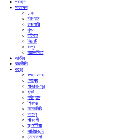
প্রচ্ছদ
সারাদেশ
ঢাকা
চট্টগ্রাম
রাজশাহী
খুলনা
বরিশাল
সিলেট
রংপুর
ময়মনসিংহ
জাতীয়
রাজনীতি
বগুড়া
বগুড়া সদর
শেরপুর
শাজাহানপুর
ধুনট
নন্দীগ্রাম
শিবগঞ্জ
আদমদিঘি
কাহালু
গাবতলী
দুপচাঁচিয়া
সারিয়াকান্দি
সোনাতলা