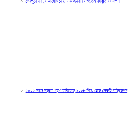
শেরপুরে বর্ণাঢ্য আয়োজনে দৈনিক জনবানীর ৩৫তম বর্ষপূর্তি উদযাপন
২০২৫ সালে সড়কে প্রাণ হারিয়েছে ১০০৮ শিশু: রোড সেফটি ফাউন্ডেশন