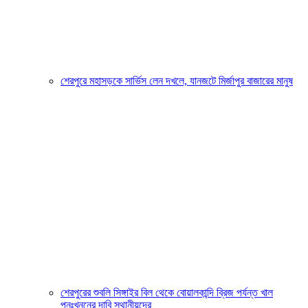
শেরপুরে মহাসড়কে সার্ভিস লেন দখলে, যানজটে মির্জাপুর বাজারের মানুষ
শেরপুরের শুবলি সিঙ্গাইর বিল থেকে বোয়ালকান্দি ব্রিজ পর্যন্ত খাল
পুনঃখননের দাবি স্থানীয়দের