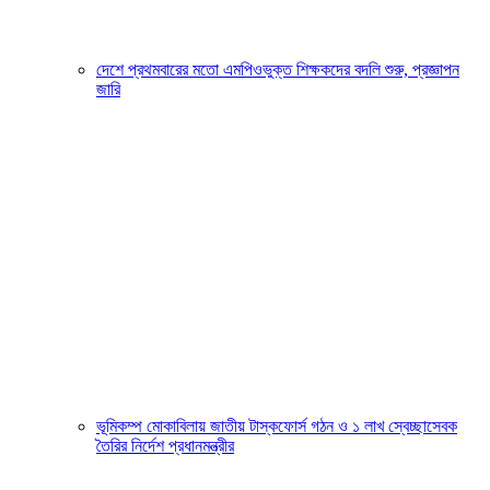
দেশে প্রথমবারের মতো এমপিওভুক্ত শিক্ষকদের বদলি শুরু, প্রজ্ঞাপন
জারি
ভূমিকম্প মোকাবিলায় জাতীয় টাস্কফোর্স গঠন ও ১ লাখ স্বেচ্ছাসেবক
তৈরির নির্দেশ প্রধানমন্ত্রীর