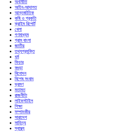
অর্থনীতি
আইন-আদালত
আন্তর্জাতিক
কৃষি ও প্রকৃতি
ক্রাইম রিপোর্ট
খেলা
গণমাধ্যম
গ্রাম বাংলা
জাতীয়
তথ্যপ্রযুক্তি
ধর্ম
ফিচার
বগুড়া
বিনোদন
বিশেষ সংবাদ
ভ্রমণ
মতামত
রাজনীতি
লাইফস্টাইল
শিক্ষা
সম্পাদকীয়
সারাদেশ
সাহিত্য
স্বাস্থ্য