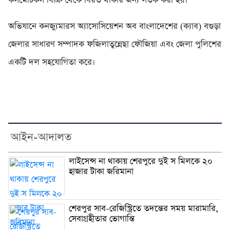
কসমেটিকস বিক্রি থেকে বিরত থাকার জন্য সতর্ক করা হয়।
অভিযানে কনজ্যুমারস অ্যাসোসিয়েশন অব বাংলাদেশের (ক্যাব) বগুড়া
জেলার সাধারণ সম্পাদক ফজিলাতুন্নেছা ফৌজিয়া এবং জেলা পুলিশের
একটি দল সহযোগিতা করে।
আইন-আদালত
লাইসেন্স না থাকায় শেরপুরে দুই স মিলকে ২০
হাজার টাকা জরিমানা
শেরপুর সাব-রেজিস্ট্রিতে তদন্তের সময় মারামারি,
সেবাগ্রহীতার ভোগান্তি