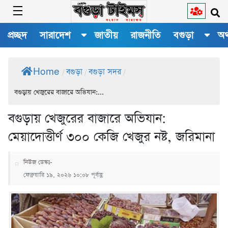
প্রচ্ছদ
সারাদেশ
জাতীয়
রাজনীতি
বগুড়া
অর
Home
বগুড়া
বগুড়া সদর
/
/
/
বগুড়ায় খেজুরের বাজারে অভিযান:...
বগুড়ায় খেজুরের বাজারে অভিযান:
মেয়াদোত্তীর্ণ ৩০০ কেজি খেজুর নষ্ট, জরিমানা
নিউজ ডেস্কঃ-
ফেব্রুয়ারি ১৯, ২০২৬ ১০:০৮ পূর্বাহ্ণ