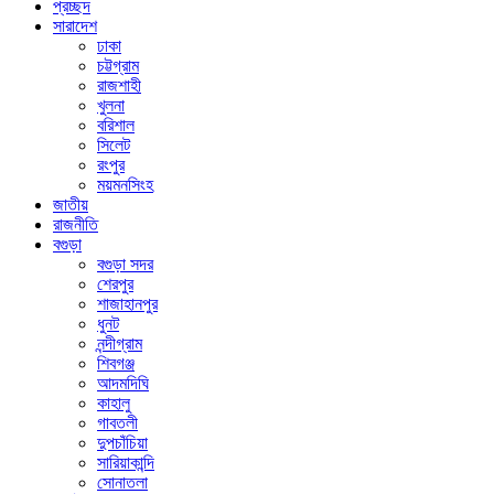
প্রচ্ছদ
সারাদেশ
ঢাকা
চট্টগ্রাম
রাজশাহী
খুলনা
বরিশাল
সিলেট
রংপুর
ময়মনসিংহ
জাতীয়
রাজনীতি
বগুড়া
বগুড়া সদর
শেরপুর
শাজাহানপুর
ধুনট
নন্দীগ্রাম
শিবগঞ্জ
আদমদিঘি
কাহালু
গাবতলী
দুপচাঁচিয়া
সারিয়াকান্দি
সোনাতলা