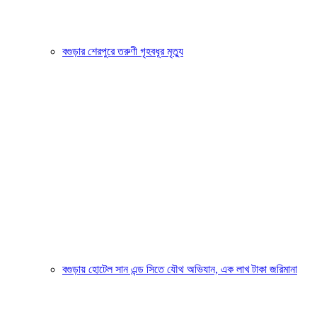
বগুড়ার শেরপুরে তরুণী গৃহবধূর মৃত্যু
বগুড়ায় হোটেল সান এন্ড সিতে যৌথ অভিযান, এক লাখ টাকা জরিমানা