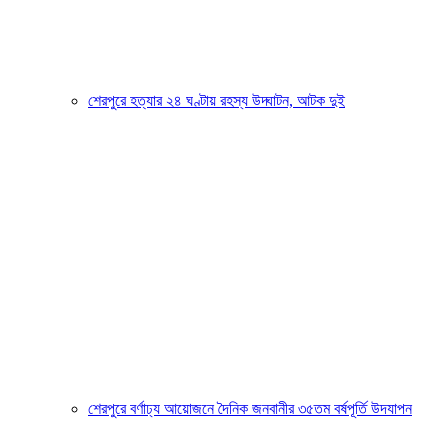
শেরপুরে হত্যার ২৪ ঘণ্টায় রহস্য উদ্ঘাটন, আটক দুই
শেরপুরে বর্ণাঢ্য আয়োজনে দৈনিক জনবানীর ৩৫তম বর্ষপূর্তি উদযাপন