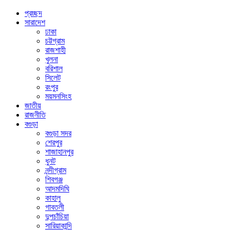
প্রচ্ছদ
সারাদেশ
ঢাকা
চট্টগ্রাম
রাজশাহী
খুলনা
বরিশাল
সিলেট
রংপুর
ময়মনসিংহ
জাতীয়
রাজনীতি
বগুড়া
বগুড়া সদর
শেরপুর
শাজাহানপুর
ধুনট
নন্দীগ্রাম
শিবগঞ্জ
আদমদিঘি
কাহালু
গাবতলী
দুপচাঁচিয়া
সারিয়াকান্দি