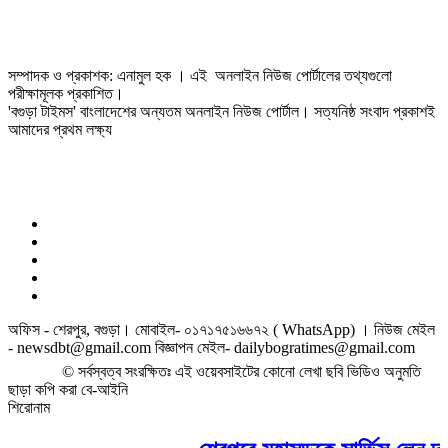
সম্পাদক ও প্রকাশক: এনামুল হক । এই অনলাইন নিউজ পোর্টালের তথ্যগুলো
পরীক্ষামূলক প্রকাশিত।
'বগুড়া টাইমস' বাংলাদেশের অন্যতম অনলাইন নিউজ পোর্টাল। সত্যনিষ্ঠ সংবাদ প্রকাশই
আমাদের প্রথম লক্ষ্য
অফিস - শেরপুর, বগুড়া। মোবাইল- ০১৭১৭৫১৬৬৭২ ( WhatsApp) । নিউজ মেইল
- newsdbt@gmail.com বিজ্ঞাপন মেইল- dailybogratimes@gmail.com
© সর্বস্বত্ব সংরক্ষিতঃ এই ওয়েবসাইটের কোনো লেখা ছবি ভিডিও অনুমতি
ছাড়া কপি করা বে-আইনি
শিরোনাম