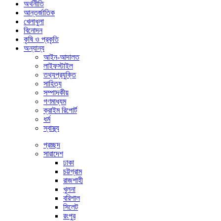
অর্থনীতি
আন্তর্জাতিক
খেলাধুলা
বিনোদন
কৃষি ও প্রকৃতি
অন্যান্য
আইন-আদালত
লাইফস্টাইল
তথ্যপ্রযুক্তি
সাহিত্য
সম্পাদকীয়
গণমাধ্যম
ক্রাইম রিপোর্ট
ধর্ম
স্বাস্থ্য
প্রচ্ছদ
সারাদেশ
ঢাকা
চট্টগ্রাম
রাজশাহী
খুলনা
বরিশাল
সিলেট
রংপুর