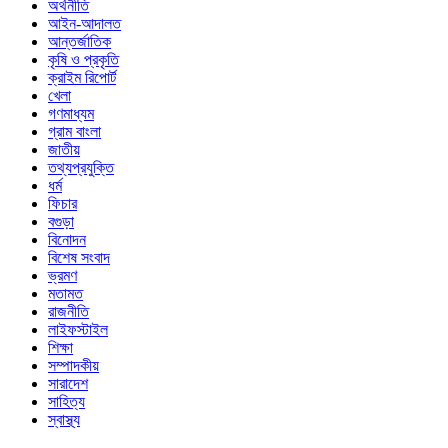
অর্থনীতি
আইন-আদালত
আন্তর্জাতিক
কৃষি ও প্রকৃতি
ক্রাইম রিপোর্ট
খেলা
গণমাধ্যম
গ্রাম বাংলা
জাতীয়
তথ্যপ্রযুক্তি
ধর্ম
ফিচার
বগুড়া
বিনোদন
বিশেষ সংবাদ
ভ্রমণ
মতামত
রাজনীতি
লাইফস্টাইল
শিক্ষা
সম্পাদকীয়
সারাদেশ
সাহিত্য
স্বাস্থ্য