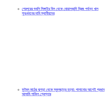
শেরপুরের শুবলি সিঙ্গাইর বিল থেকে বোয়ালকান্দি ব্রিজ পর্যন্ত খাল
পুনঃখননের দাবি স্থানীয়দের
ফুটবল মাঠের ঝগড়া থেকে স্কুলছাত্র হত্যা: পালানোর আগেই প্রধান
আসামি শাকিল গ্রেপ্তার