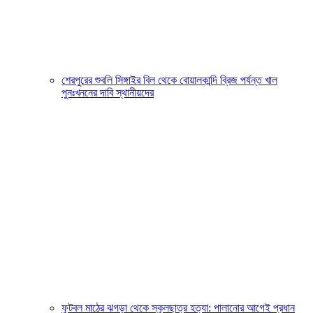
শেরপুরের শুবলি সিঙ্গাইর বিল থেকে বোয়ালকান্দি ব্রিজ পর্যন্ত খাল
পুনঃখননের দাবি স্থানীয়দের
ফুটবল মাঠের ঝগড়া থেকে স্কুলছাত্র হত্যা: পালানোর আগেই প্রধান