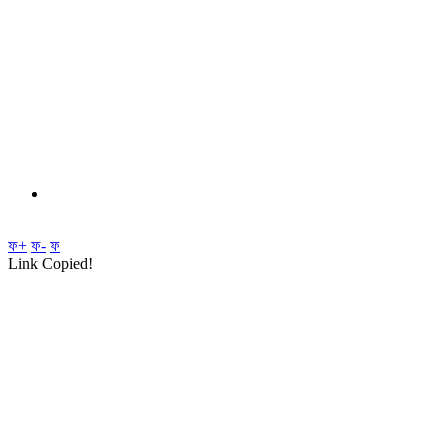
ফ+
ফ-
ফ
Link Copied!