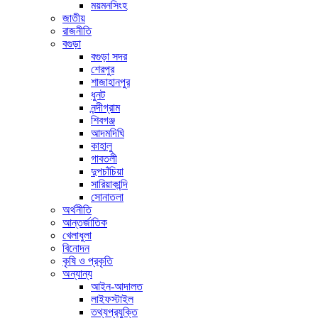
ময়মনসিংহ
জাতীয়
রাজনীতি
বগুড়া
বগুড়া সদর
শেরপুর
শাজাহানপুর
ধুনট
নন্দীগ্রাম
শিবগঞ্জ
আদমদিঘি
কাহালু
গাবতলী
দুপচাঁচিয়া
সারিয়াকান্দি
সোনাতলা
অর্থনীতি
আন্তর্জাতিক
খেলাধুলা
বিনোদন
কৃষি ও প্রকৃতি
অন্যান্য
আইন-আদালত
লাইফস্টাইল
তথ্যপ্রযুক্তি