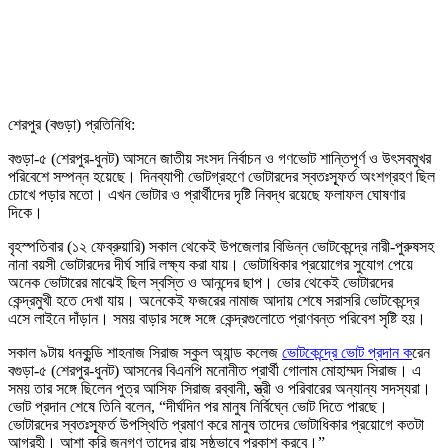
শেরপুর (বগুড়া) প্রতিনিধি:
বগুড়া-৫ (শেরপুর-ধুনট) আসনে জাতীয় সংসদ নির্বাচন ও গণভোট শান্তিপূর্ণ ও উৎসবমুখর
পরিবেশে সম্পন্ন হয়েছে। দিনব্যাপী ভোটগ্রহণে ভোটারদের স্বতঃস্ফূর্ত অংশগ্রহণ ছিল
চোখে পড়ার মতো। এখন ভোটার ও প্রার্থীদের দৃষ্টি নিবদ্ধ রয়েছে ফলাফল ঘোষণার
দিকে।
বৃহস্পতিবার (১২ ফেব্রুয়ারি) সকাল থেকেই উপজেলার বিভিন্ন ভোটকেন্দ্রে নারী-পুরুষসহ
নানা বয়সী ভোটারদের দীর্ঘ সারি লক্ষ্য করা যায়। ভোটাধিকার প্রয়োগের সুযোগ পেয়ে
অনেক ভোটারের মাঝেই ছিল স্বস্তি ও আনন্দের ছাপ। ভোর থেকেই ভোটারদের
কেন্দ্রমুখী হতে দেখা যায়। অনেকেই ফজরের নামাজ আদায় শেষে সরাসরি ভোটকেন্দ্রে
এসে লাইনে দাঁড়ান। সময় বাড়ার সঙ্গে সঙ্গে কেন্দ্রগুলোতে প্রাণবন্ত পরিবেশ সৃষ্টি হয়।
সকাল ৯টায় ধনকুন্ডি শাহনাজ সিরাজ স্কুল অ্যান্ড কলেজ
ভোটকেন্দ্রে ভোট প্রদান ক
রেন
বগুড়া-৫ (শেরপুর-ধুনট) আসনের বিএনপি মনোনীত প্রার্থী গোলাম মোহাম্মদ সিরাজ। এ
সময় তার সঙ্গে ছিলেন পুত্র আসিফ সিরাজ রব্বানী, স্ত্রী ও পরিবারের অন্যান্য সদস্যরা।
ভোট প্রদান শেষে তিনি বলেন, “দীর্ঘদিন পর মানুষ নির্বিঘ্নে ভোট দিতে পারছে।
ভোটারদের স্বতঃস্ফূর্ত উপস্থিতি প্রমাণ করে মানুষ তাদের ভোটাধিকার প্রয়োগে কতটা
আগ্রহী। আশা করি জনগণ তাদের রায় সুষ্ঠুভাবে প্রকাশ করবে।”