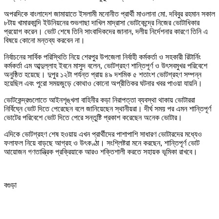
অপরদিকে বাংলাদেশ জামায়াতে ইসলামী মনোনীত প্রার্থী মাওলানা মো. দবিবুর রহমান সকাল
৮টায় খামারকান্দি ইউনিয়নের শুভগাছা দাখিল মাদ্রাসা ভোটকেন্দ্রে নিজের ভোটাধিকার
প্রয়োগ করেন। ভোট শেষে তিনি সাংবাদিকদের জানান, দলীয় নির্দেশনার কারণে তিনি এ
বিষয়ে কোনো মন্তব্য করবেন না।
নির্বাচনের সার্বিক পরিস্থিতি নিয়ে শেরপুর উপজেলা নির্বাহী কর্মকর্তা ও সহকারী রিটার্নিং
কর্মকর্তা এম আব্দুল্লাহ ইবনে মাসুদ বলেন, ভোটগ্রহণ শান্তিপূর্ণ ও উৎসবমুখর পরিবেশে
অনুষ্ঠিত হয়েছে। দুপুর ১২টা পর্যন্ত প্রায় ৪৯ দশমিক ৫ শতাংশ ভোটগ্রহণ সম্পন্ন
হয়েছিল এবং পুরো সময়জুড়ে কোথাও কোনো অপ্রীতিকর ঘটনার খবর পাওয়া যায়নি।
ভোটকেন্দ্রগুলোতে আইনশৃঙ্খলা বাহিনীর কড়া নিরাপত্তা ব্যবস্থা থাকায় ভোটাররা
নির্বিঘ্নে ভোট দিতে পেরেছেন বলে জানিয়েছেন স্থানীয়রা। দীর্ঘ সময় পর এমন শান্তিপূর্ণ
ভোটের পরিবেশে ভোট দিতে পেরে সন্তুষ্টি প্রকাশ করেছেন অনেক ভোটার।
এদিকে ভোটগ্রহণ শেষ হওয়ায় এখন প্রার্থীদের পাশাপাশি সাধারণ ভোটারদের মধ্যেও
ফলাফল নিয়ে বাড়ছে আগ্রহ ও উৎকণ্ঠা। সংশ্লিষ্টরা মনে করছেন, শান্তিপূর্ণ ভোট
আয়োজন গণতান্ত্রিক প্রক্রিয়াকে আরও শক্তিশালী করতে সহায়ক ভূমিকা রাখবে।
বগুড়া