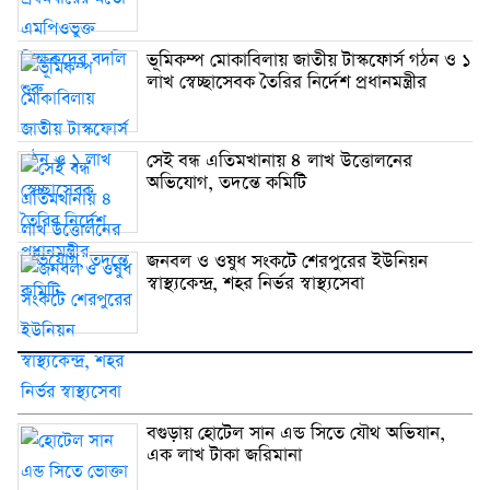
ভূমিকম্প মোকাবিলায় জাতীয় টাস্কফোর্স গঠন ও ১
লাখ স্বেচ্ছাসেবক তৈরির নির্দেশ প্রধানমন্ত্রীর
সেই বন্ধ এতিমখানায় ৪ লাখ উত্তোলনের
অভিযোগ, তদন্তে কমিটি
জনবল ও ওষুধ সংকটে শেরপুরের ইউনিয়ন
স্বাস্থ্যকেন্দ্র, শহর নির্ভর স্বাস্থ্যসেবা
বগুড়ায় হোটেল সান এন্ড সিতে যৌথ অভিযান,
এক লাখ টাকা জরিমানা