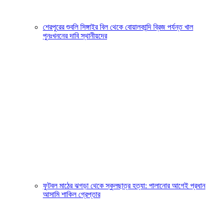
শেরপুরের শুবলি সিঙ্গাইর বিল থেকে বোয়ালকান্দি ব্রিজ পর্যন্ত খাল
পুনঃখননের দাবি স্থানীয়দের
ফুটবল মাঠের ঝগড়া থেকে স্কুলছাত্র হত্যা: পালানোর আগেই প্রধান
আসামি শাকিল গ্রেপ্তার