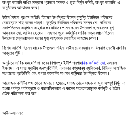
বাগড়া কলোনি দাখিল মাদ্রাসা প্রাঙ্গণে ‘মাদক ও জুয়া নির্মূল কমিটি, বাগড়া কলোনি’ এ
অনুষ্ঠানের আয়োজন করে।
উঠান বৈঠকে প্রধান অতিথি হিসেবে উপস্থিত ছিলেন কুসুম্বি ইউনিয়ন পরিষদের
চেয়ারম্যান শাহ আলম পান্না। কুসুম্বি ইউনিয়ন পরিষদের সদস্য মো. সাকিবের
সভাপতিত্বে অনুষ্ঠানে আহ্বায়কের দায়িত্ব পালন করেন উপজেলা ছাত্রদলের যুগ্ম
আহ্বায়ক মো. জাকির হোসেন। এছাড়া পুরো কর্মসূচির সার্বিক তত্ত্বাবধানে ছিলেন
উপজেলা স্বেচ্ছাসেবক দলের যুগ্ম আহ্বায়ক সোয়াইব আহমেদ চপল।
বিশেষ অতিথি ছিলেন সাবেক উপজেলা মহিলা ভাইস চেয়ারম্যান ও বিএনপি নেত্রী নাসরিন
আক্তার পুঁটি ।
অনুষ্ঠানে সার্বিক সহযোগিতা করেন বিশালপুর ইউপি প্রশাস
নিক কর্মকর্তা মো
. নজরুল
ইসলাম। এ সময় স্থানীয় জনপ্রতিনিধি, এলাকার গণ্যমান্য ব্যক্তিবর্গ, বিভিন্ন সামাজিক
সংগঠনের প্রতিনিধি এবং বাগড়া কলোনির সাধারণ বাসিন্দারা উপস্থিত ছিলেন।
আয়োজক কমিটির পক্ষ থেকে জানানো হয়েছে, সমাজ থেকে মাদক ও জুয়া সম্পূর্ণ নির্মূল না
হওয়া পর্যন্ত পর্যায়ক্রমে ও ধারাবাহিকভাবে এ ধরনের সচেতনতামূলক কর্মসূচি ও উঠান
বৈঠক পরিচালনা করা হবে।
আইন-আদালত