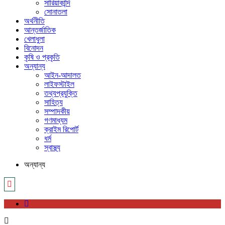
সারিয়াকান্দি
সোনাতলা
অর্থনীতি
আন্তর্জাতিক
খেলাধুলা
বিনোদন
কৃষি ও প্রকৃতি
অন্যান্য
আইন-আদালত
লাইফস্টাইল
তথ্যপ্রযুক্তি
সাহিত্য
সম্পাদকীয়
গণমাধ্যম
ক্রাইম রিপোর্ট
ধর্ম
স্বাস্থ্য
অন্যান্য