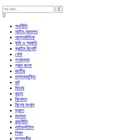
অর্থনীতি
আইন-আদালত
আন্তর্জাতিক
কৃষি ও প্রকৃতি
ক্রাইম রিপোর্ট
খেলা
গণমাধ্যম
গ্রাম বাংলা
জাতীয়
তথ্যপ্রযুক্তি
ধর্ম
ফিচার
বগুড়া
বিনোদন
বিশেষ সংবাদ
ভ্রমণ
মতামত
রাজনীতি
লাইফস্টাইল
শিক্ষা
সম্পাদকীয়