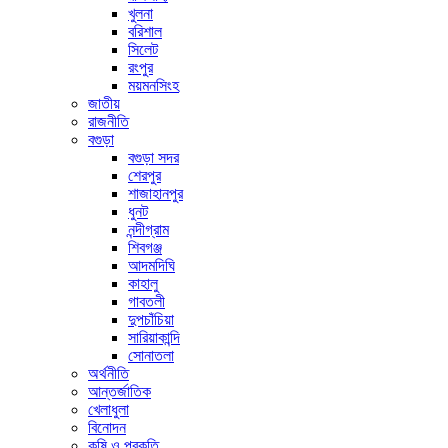
খুলনা
বরিশাল
সিলেট
রংপুর
ময়মনসিংহ
জাতীয়
রাজনীতি
বগুড়া
বগুড়া সদর
শেরপুর
শাজাহানপুর
ধুনট
নন্দীগ্রাম
শিবগঞ্জ
আদমদিঘি
কাহালু
গাবতলী
দুপচাঁচিয়া
সারিয়াকান্দি
সোনাতলা
অর্থনীতি
আন্তর্জাতিক
খেলাধুলা
বিনোদন
কৃষি ও প্রকৃতি