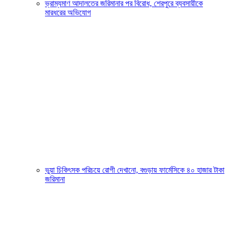
ভ্রাম্যমাণ আদালতের জরিমানার পর বিরোধ, শেরপুরে ব্যবসায়ীকে
মারধরের অভিযোগ
ভুয়া চিকিৎসক পরিচয়ে রোগী দেখানো, বগুড়ায় ফার্মেসিকে ৪০ হাজার টাকা
জরিমানা