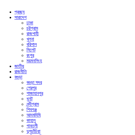
প্রচ্ছদ
সারাদেশ
ঢাকা
চট্টগ্রাম
রাজশাহী
খুলনা
বরিশাল
সিলেট
রংপুর
ময়মনসিংহ
জাতীয়
রাজনীতি
বগুড়া
বগুড়া সদর
শেরপুর
শাজাহানপুর
ধুনট
নন্দীগ্রাম
শিবগঞ্জ
আদমদিঘি
কাহালু
গাবতলী
দুপচাঁচিয়া