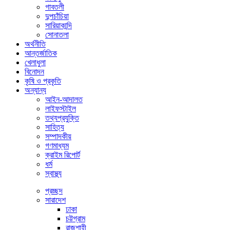
গাবতলী
দুপচাঁচিয়া
সারিয়াকান্দি
সোনাতলা
অর্থনীতি
আন্তর্জাতিক
খেলাধুলা
বিনোদন
কৃষি ও প্রকৃতি
অন্যান্য
আইন-আদালত
লাইফস্টাইল
তথ্যপ্রযুক্তি
সাহিত্য
সম্পাদকীয়
গণমাধ্যম
ক্রাইম রিপোর্ট
ধর্ম
স্বাস্থ্য
প্রচ্ছদ
সারাদেশ
ঢাকা
চট্টগ্রাম
রাজশাহী