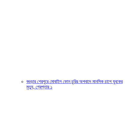
বগুড়ার শেরপুরে মোবাইল ফোন চুরির অপবাদে মানসিক চাপে যুবকের
মৃত্যু, গ্রেপ্তার ১