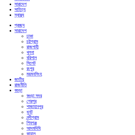
সারাদেশ
সাহিত্য
স্বাস্থ্য
প্রচ্ছদ
সারাদেশ
ঢাকা
চট্টগ্রাম
রাজশাহী
খুলনা
বরিশাল
সিলেট
রংপুর
ময়মনসিংহ
জাতীয়
রাজনীতি
বগুড়া
বগুড়া সদর
শেরপুর
শাজাহানপুর
ধুনট
নন্দীগ্রাম
শিবগঞ্জ
আদমদিঘি
কাহালু