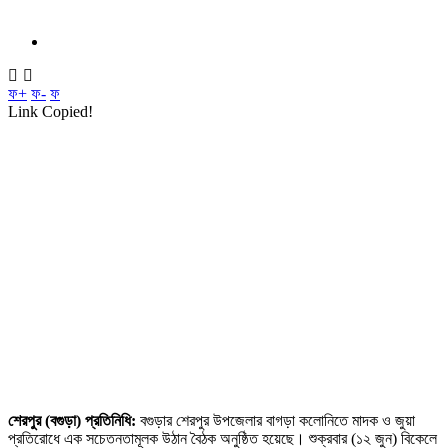
ফ+
ফ-
ফ
Link Copied!
শেরপুর (বগুড়া) প্রতিনিধি:
বগুড়ার শেরপুর উপজেলার বাগড়া কলোনিতে মাদক ও জুয়া
প্রতিরোধে এক সচেতনতামূলক উঠান বৈঠক অনুষ্ঠিত হয়েছে। শুক্রবার (১২ জুন) বিকেলে