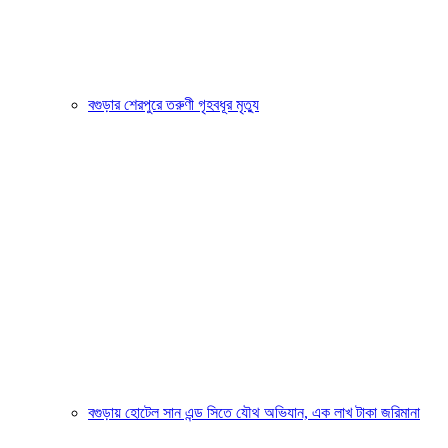
বগুড়ার শেরপুরে তরুণী গৃহবধূর মৃত্যু
বগুড়ায় হোটেল সান এন্ড সিতে যৌথ অভিযান, এক লাখ টাকা জরিমানা