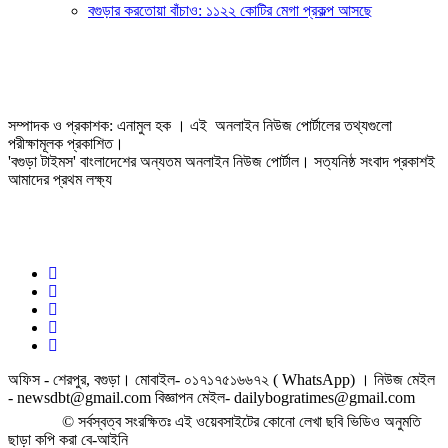
বগুড়ার করতোয়া বাঁচাও: ১১২২ কোটির মেগা প্রকল্প আসছে
সম্পাদক ও প্রকাশক: এনামুল হক । এই অনলাইন নিউজ পোর্টালের তথ্যগুলো
পরীক্ষামূলক প্রকাশিত।
'বগুড়া টাইমস' বাংলাদেশের অন্যতম অনলাইন নিউজ পোর্টাল। সত্যনিষ্ঠ সংবাদ প্রকাশই
আমাদের প্রথম লক্ষ্য
অফিস - শেরপুর, বগুড়া। মোবাইল- ০১৭১৭৫১৬৬৭২ ( WhatsApp) । নিউজ মেইল
- newsdbt@gmail.com বিজ্ঞাপন মেইল- dailybogratimes@gmail.com
© সর্বস্বত্ব সংরক্ষিতঃ এই ওয়েবসাইটের কোনো লেখা ছবি ভিডিও অনুমতি
ছাড়া কপি করা বে-আইনি