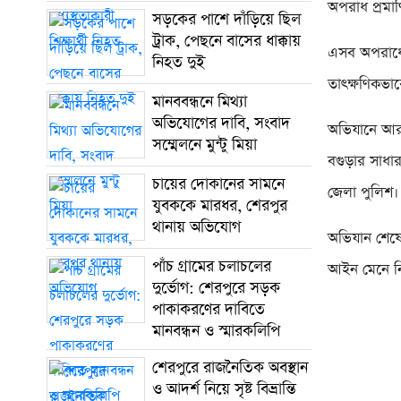
অপরাধ প্রমা
সড়কের পাশে দাঁড়িয়ে ছিল
ট্রাক, পেছনে বাসের ধাক্কায়
এসব অপরাধে 
নিহত দুই
তাৎক্ষণিকভা
মানববন্ধনে মিথ্যা
অভিযোগের দাবি, সংবাদ
অভিযানে আরও
সম্মেলনে মুন্টু মিয়া
বগুড়ার সাধা
চায়ের দোকানের সামনে
জেলা পুলিশ।
যুবককে মারধর, শেরপুর
থানায় অভিযোগ
অভিযান শেষে
পাঁচ গ্রামের চলাচলের
আইন মেনে নি
দুর্ভোগ: শেরপুরে সড়ক
পাকাকরণের দাবিতে
মানবন্ধন ও স্মারকলিপি
শেরপুরে রাজনৈতিক অবস্থান
ও আদর্শ নিয়ে সৃষ্ট বিভ্রান্তি