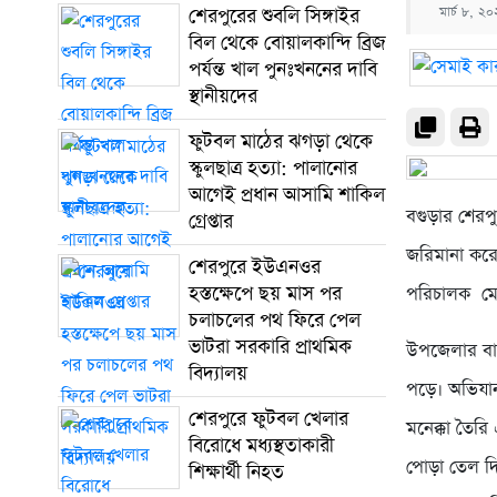
শেরপুরের শুবলি সিঙ্গাইর
মার্চ ৮, ২
বিল থেকে বোয়ালকান্দি ব্রিজ
পর্যন্ত খাল পুনঃখননের দাবি
স্থানীয়দের
ফুটবল মাঠের ঝগড়া থেকে
স্কুলছাত্র হত্যা: পালানোর
আগেই প্রধান আসামি শাকিল
বগুড়ার শেরপ
গ্রেপ্তার
জরিমানা করে
শেরপুরে ইউএনওর
হস্তক্ষেপে ছয় মাস পর
পরিচালক মে
চলাচলের পথ ফিরে পেল
ভাটরা সরকারি প্রাথমিক
উপজেলার বার
বিদ্যালয়
পড়ে। অভিযানক
শেরপুরে ফুটবল খেলার
মনেক্কা তৈর
বিরোধে মধ্যস্থতাকারী
পোড়া তেল দিয়
শিক্ষার্থী নিহত