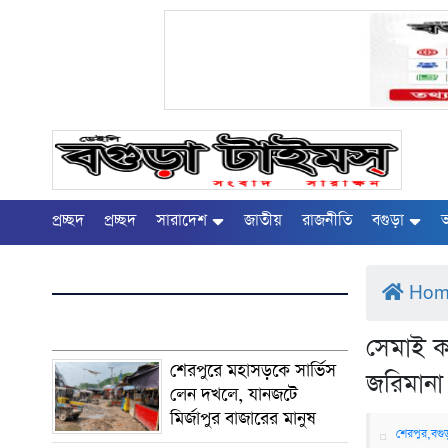
প্রচ্ছদ
প্রচ্ছদ
সারাদেশ
জাতীয়
রাজনীতি
বগুড়া
অ
Ho
সেমাই ক
শেরপুরে মহাসড়কে সার্ভিস
জরিমানা
লেন দখলে, যানজটে
মির্জাপুর বাজারের মানুষ
শেরপুর,বগুড়