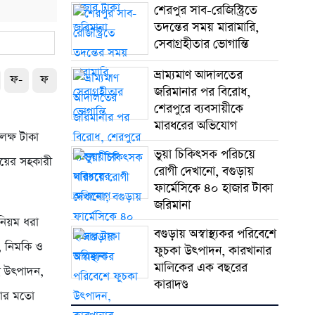
শেরপুর সাব-রেজিস্ট্রিতে
তদন্তের সময় মারামারি,
সেবাগ্রহীতার ভোগান্তি
ভ্রাম্যমাণ আদালতের
ফ-
ফ
জরিমানার পর বিরোধ,
শেরপুরে ব্যবসায়ীকে
মারধরের অভিযোগ
লক্ষ টাকা
ভুয়া চিকিৎসক পরিচয়ে
লয়ের সহকারী
রোগী দেখানো, বগুড়ায়
ফার্মেসিকে ৪০ হাজার টাকা
জরিমানা
নিয়ম ধরা
বগুড়ায় অস্বাস্থ্যকর পরিবেশে
া, নিমকি ও
ফুচকা উৎপাদন, কারখানার
মালিকের এক বছরের
ই উৎপাদন,
কারাদণ্ড
ানার মতো