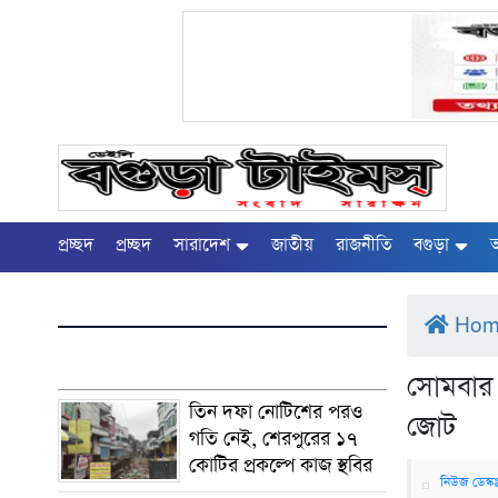
প্রচ্ছদ
প্রচ্ছদ
সারাদেশ
জাতীয়
রাজনীতি
বগুড়া
অ
Ho
সোমবার 
তিন দফা নোটিশের পরও
জোট
গতি নেই, শেরপুরের ১৭
কোটির প্রকল্পে কাজ স্থবির
নিউজ ডেস্ক