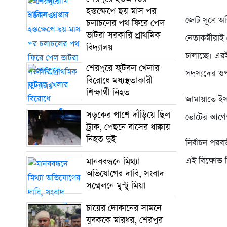
হস্তক্ষেপে ছয় মাস পর
জোট সূত্রে 
চলাচলের পথ ফিরে পেল
ভাটরা সরকারি প্রাথমিক
নেতাকর্মীরা
বিদ্যালয়
চালাচ্ছে। এর
শেরপুরে ফুটবল খেলার
সদস্যদের ওপ
বিরোধে মধ্যস্থতাকারী
শিক্ষার্থী নিহত
জামায়াতে ইস
সড়কের পাশে দাঁড়িয়ে ছিল
ভোটের আগেও 
ট্রাক, পেছনে বাসের ধাক্কায়
নিহত দুই
নির্বাচন পরব
এই বিক্ষোভ 
মানববন্ধনে মিথ্যা
অভিযোগের দাবি, সংবাদ
সম্মেলনে মুন্টু মিয়া
চায়ের দোকানের সামনে
যুবককে মারধর, শেরপুর