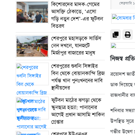
কিশোরদের মাদক-গেমের
ফেব্রুয়ার
আসক্তি ঠেকাতে, ‘এসো
গড়ি নতুন দেশ’-এর ফুটবল
বিতরণ
শেরপুরে মহাসড়কে সার্ভিস
লেন দখলে, যানজটে
মির্জাপুর বাজারের মানুষ
নিজস্ব প্র
শেরপুরের শুবলি সিঙ্গাইর
বিল থেকে বোয়ালকান্দি ব্রিজ
ত্রয়োদশ জাতী
পর্যন্ত খাল পুনঃখননের দাবি
ডাক দিয়েছে
স্থানীয়দের
রাজধানীর বা
ফুটবল মাঠের ঝগড়া থেকে
স্কুলছাত্র হত্যা: পালানোর
শনিবার সন্ধ্
আগেই প্রধান আসামি শাকিল
উপস্থিত সূত্
গ্রেপ্তার
গভীর উদ্বেগ 
শেরপুরে ইউএনওর