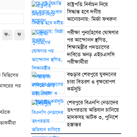
রাষ্ট্রপতি নির্বাচন নিয়ে
সিদ্ধান্ত হবে দলীয়
আলোচনায়: মির্জা ফখরুল
পরীক্ষা পুনর্গ্রহণের ঘোষণার
ফ-
ফ
পর আন্দোলন স্থগিত,
শিক্ষামন্ত্রীর পদত্যাগের
দাবিতে অনড় এইচএসসি
পরীক্ষার্থীরা
বগুড়ার শেরপুরে যুবদলের
োভ মিছিলের
চারা বিতরণ ও বৃক্ষরোপণ
ে আসরের পর
কর্মসূচি
শেরপুরে বিএনপি নেতাদের
তৎপরতায় অভিযান চালিয়ে
বৈঠকে
মাদকসহ আটক ৩, পুলিশে
াকর্মীরা
হস্তান্তর