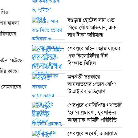
নপির
বগুড়ায় হোটেল সান এন্ড
ওপর হামলা
সিতে যৌথ অভিযান, এক
 পরিবারের
লাখ টাকা জরিমানা
শেরপুরে মহিলা জামায়াতের
এক কিলোমিটার দীর্ঘ
 ঘটনা ঘটেছে।
বিক্ষোভ মিছিল
টির কাছে।
অন্তর্বর্তী সরকারে
আমলাতন্ত্রের প্রভাব বেশি:
তে সোমবারের
টিআইবির অভিযোগ
শেরপুরে এনসিপি’র গণভোট
‘হ্যা’র প্রচারণা, যুবশক্তির
আহ্বায়ক কমিটি পরিচিতি
শেরপুরে সংঘর্ষ: জামায়াত