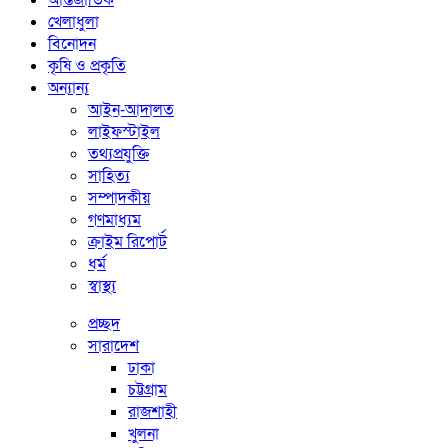
আন্তর্জাতিক
খেলাধুলা
বিনোদন
কৃষি ও প্রকৃতি
অন্যান্য
আইন-আদালত
লাইফস্টাইল
তথ্যপ্রযুক্তি
সাহিত্য
সম্পাদকীয়
গণমাধ্যম
ক্রাইম রিপোর্ট
ধর্ম
স্বাস্থ্য
প্রচ্ছদ
সারাদেশ
ঢাকা
চট্টগ্রাম
রাজশাহী
খুলনা