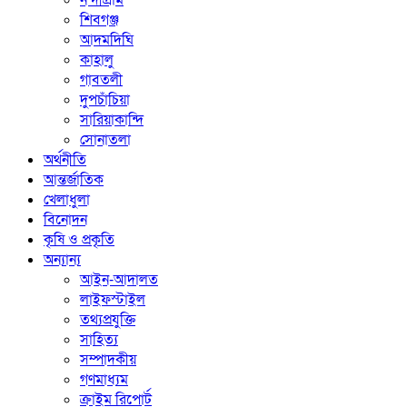
নন্দীগ্রাম
শিবগঞ্জ
আদমদিঘি
কাহালু
গাবতলী
দুপচাঁচিয়া
সারিয়াকান্দি
সোনাতলা
অর্থনীতি
আন্তর্জাতিক
খেলাধুলা
বিনোদন
কৃষি ও প্রকৃতি
অন্যান্য
আইন-আদালত
লাইফস্টাইল
তথ্যপ্রযুক্তি
সাহিত্য
সম্পাদকীয়
গণমাধ্যম
ক্রাইম রিপোর্ট