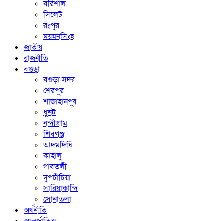
বরিশাল
সিলেট
রংপুর
ময়মনসিংহ
জাতীয়
রাজনীতি
বগুড়া
বগুড়া সদর
শেরপুর
শাজাহানপুর
ধুনট
নন্দীগ্রাম
শিবগঞ্জ
আদমদিঘি
কাহালু
গাবতলী
দুপচাঁচিয়া
সারিয়াকান্দি
সোনাতলা
অর্থনীতি