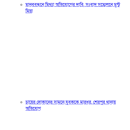
মানববন্ধনে মিথ্যা অভিযোগের দাবি, সংবাদ সম্মেলনে মুন্টু
মিয়া
চায়ের দোকানের সামনে যুবককে মারধর, শেরপুর থানায়
অভিযোগ