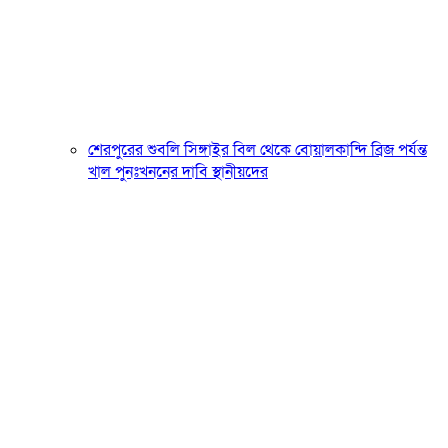
শেরপুরের শুবলি সিঙ্গাইর বিল থেকে বোয়ালকান্দি ব্রিজ পর্যন্ত
খাল পুনঃখননের দাবি স্থানীয়দের