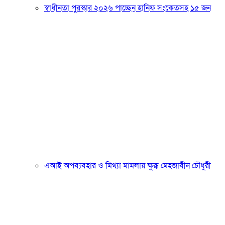
স্বাধীনতা পুরস্কার ২০২৬ পাচ্ছেন হানিফ সংকেতসহ ১৫ জন
এআই অপব্যবহার ও মিথ্যা মামলায় ক্ষুব্ধ মেহজাবীন চৌধুরী