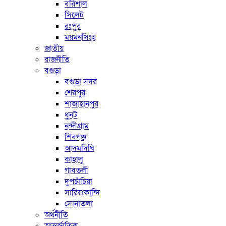
বরিশাল
সিলেট
রংপুর
ময়মনসিংহ
জাতীয়
রাজনীতি
বগুড়া
বগুড়া সদর
শেরপুর
শাজাহানপুর
ধুনট
নন্দীগ্রাম
শিবগঞ্জ
আদমদিঘি
কাহালু
গাবতলী
দুপচাঁচিয়া
সারিয়াকান্দি
সোনাতলা
অর্থনীতি