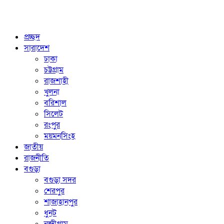
প্রচ্ছদ
সারাদেশ
ঢাকা
চট্টগ্রাম
রাজশাহী
খুলনা
বরিশাল
সিলেট
রংপুর
ময়মনসিংহ
জাতীয়
রাজনীতি
বগুড়া
বগুড়া সদর
শেরপুর
শাজাহানপুর
ধুনট