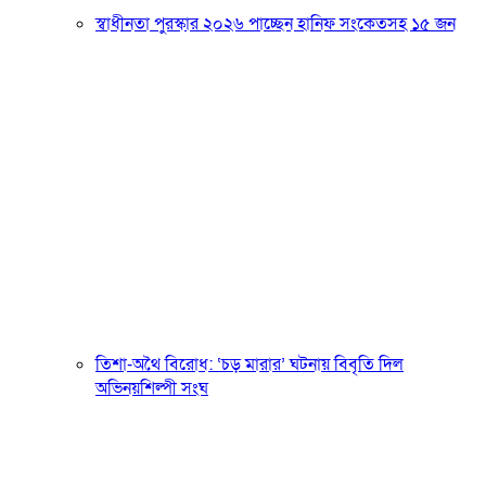
স্বাধীনতা পুরস্কার ২০২৬ পাচ্ছেন হানিফ সংকেতসহ ১৫ জন
তিশা-অথৈ বিরোধ: ‘চড় মারার’ ঘটনায় বিবৃতি দিল
অভিনয়শিল্পী সংঘ