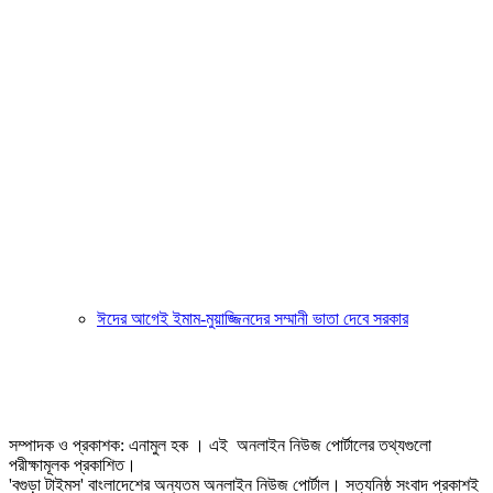
ঈদের আগেই ইমাম-মুয়াজ্জিনদের সম্মানী ভাতা দেবে সরকার
সম্পাদক ও প্রকাশক: এনামুল হক । এই অনলাইন নিউজ পোর্টালের তথ্যগুলো
পরীক্ষামূলক প্রকাশিত।
'বগুড়া টাইমস' বাংলাদেশের অন্যতম অনলাইন নিউজ পোর্টাল। সত্যনিষ্ঠ সংবাদ প্রকাশই