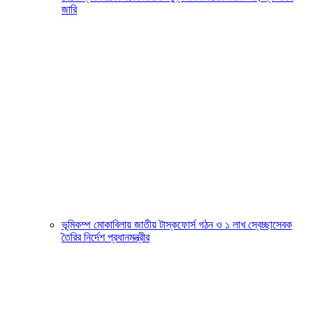
জারি
ভূমিকম্প মোকাবিলায় জাতীয় টাস্কফোর্স গঠন ও ১ লাখ স্বেচ্ছাসেবক
তৈরির নির্দেশ প্রধানমন্ত্রীর