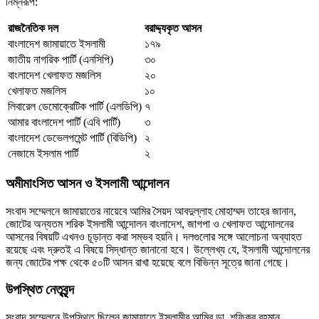
নিম্নরূপ:
রাজনৈতিক দল
বরাদ্দ্যকৃত আসন
বাংলাদেশ জামায়াতে ইসলামী
১৭৯
জাতীয় নাগরিক পার্টি (এনসিপি)
৩০
বাংলাদেশ খেলাফত মজলিস
২০
খেলাফত মজলিস
১০
লিবারেল ডেমোক্রেটিক পার্টি (এলডিপি)
৭
আমার বাংলাদেশ পার্টি (এবি পার্টি)
৩
বাংলাদেশ ডেভেলপমেন্ট পার্টি (বিডিপি)
২
নেজামে ইসলাম পার্টি
২
অমীমাংসিত আসন ও ইসলামী আন্দোলন
সংবাদ সম্মেলনে জামায়াতের নায়েবে আমির সৈয়দ আবদুল্লাহ মোহাম্মদ তাহের জানান,
জোটের অন্যতম শরিক ইসলামী আন্দোলন বাংলাদেশ, জাগপা ও খেলাফত আন্দোলনের
আসনের বিষয়টি এখনও চূড়ান্ত করা সম্ভব হয়নি। দলগুলোর সঙ্গে আলোচনা অব্যাহত
রয়েছে এবং দ্রুতই এ বিষয়ে সিদ্ধান্ত জানানো হবে। উল্লেখ্য যে, ইসলামী আন্দোলনের
জন্য জোটের পক্ষ থেকে ৫০টি আসন রাখা হয়েছে বলে বিভিন্ন সূত্রে জানা গেছে।
উপস্থিত নেতৃবৃন্দ
সংবাদ সম্মেলনে উপস্থিত ছিলেন জামায়াতে ইসলামীর আমির ডা. শফিকুর রহমান,