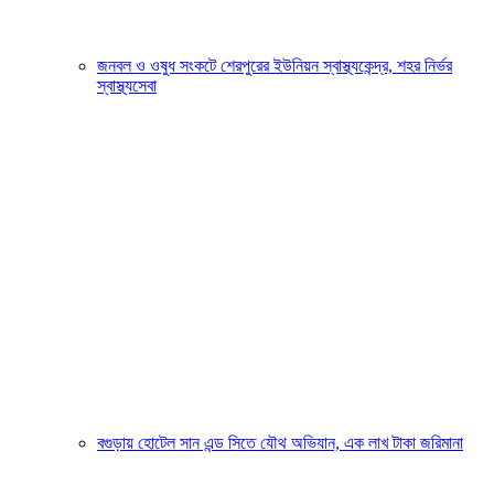
জনবল ও ওষুধ সংকটে শেরপুরের ইউনিয়ন স্বাস্থ্যকেন্দ্র, শহর নির্ভর
স্বাস্থ্যসেবা
বগুড়ায় হোটেল সান এন্ড সিতে যৌথ অভিযান, এক লাখ টাকা জরিমানা