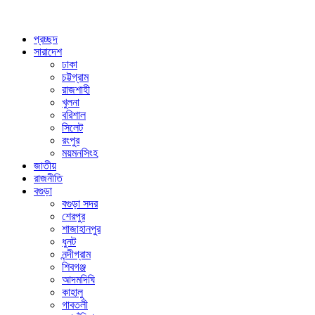
প্রচ্ছদ
সারাদেশ
ঢাকা
চট্টগ্রাম
রাজশাহী
খুলনা
বরিশাল
সিলেট
রংপুর
ময়মনসিংহ
জাতীয়
রাজনীতি
বগুড়া
বগুড়া সদর
শেরপুর
শাজাহানপুর
ধুনট
নন্দীগ্রাম
শিবগঞ্জ
আদমদিঘি
কাহালু
গাবতলী