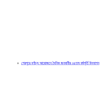
শেরপুরে বর্ণাঢ্য আয়োজনে দৈনিক জনবানীর ৩৫তম বর্ষপূর্তি উদযাপন