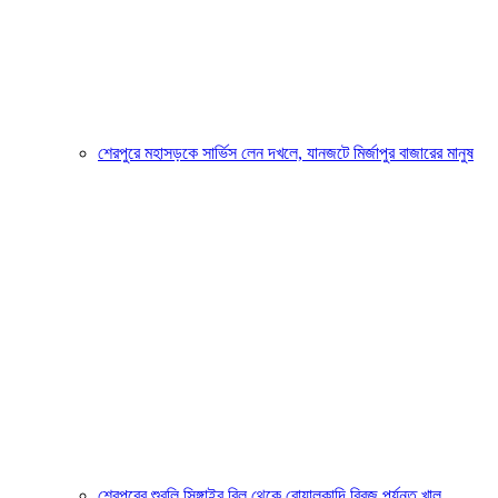
শেরপুরে মহাসড়কে সার্ভিস লেন দখলে, যানজটে মির্জাপুর বাজারের মানুষ
শেরপুরের শুবলি সিঙ্গাইর বিল থেকে বোয়ালকান্দি ব্রিজ পর্যন্ত খাল