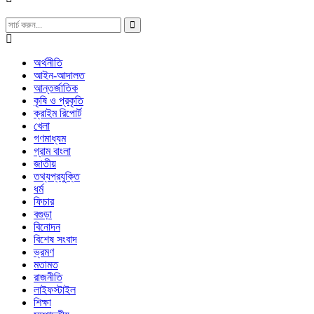
অর্থনীতি
আইন-আদালত
আন্তর্জাতিক
কৃষি ও প্রকৃতি
ক্রাইম রিপোর্ট
খেলা
গণমাধ্যম
গ্রাম বাংলা
জাতীয়
তথ্যপ্রযুক্তি
ধর্ম
ফিচার
বগুড়া
বিনোদন
বিশেষ সংবাদ
ভ্রমণ
মতামত
রাজনীতি
লাইফস্টাইল
শিক্ষা