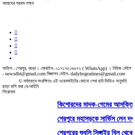
আমাদের প্রথম লক্ষ্য
অফিস - শেরপুর, বগুড়া। মোবাইল- ০১৭১৭৫১৬৬৭২ ( WhatsApp) । নিউজ মেইল
- newsdbt@gmail.com বিজ্ঞাপন মেইল- dailybogratimes@gmail.com
© সর্বস্বত্ব সংরক্ষিতঃ এই ওয়েবসাইটের কোনো লেখা ছবি ভিডিও অনুমতি
ছাড়া কপি করা বে-আইনি
শিরোনাম
কিশোরদের মাদক-গেমের আসক্তি ঠেক
শেরপুরে মহাসড়কে সার্ভিস লেন দখলে, য
শেরপুরের শুবলি সিঙ্গাইর বিল থেকে বোয়