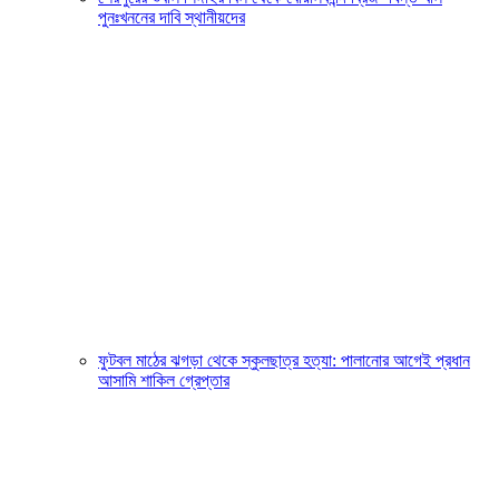
পুনঃখননের দাবি স্থানীয়দের
ফুটবল মাঠের ঝগড়া থেকে স্কুলছাত্র হত্যা: পালানোর আগেই প্রধান
আসামি শাকিল গ্রেপ্তার