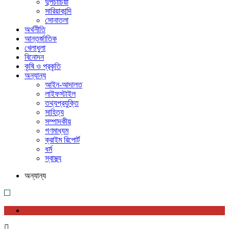
দুপচাঁচিয়া
সারিয়াকান্দি
সোনাতলা
অর্থনীতি
আন্তর্জাতিক
খেলাধুলা
বিনোদন
কৃষি ও প্রকৃতি
অন্যান্য
আইন-আদালত
লাইফস্টাইল
তথ্যপ্রযুক্তি
সাহিত্য
সম্পাদকীয়
গণমাধ্যম
ক্রাইম রিপোর্ট
ধর্ম
স্বাস্থ্য
অন্যান্য