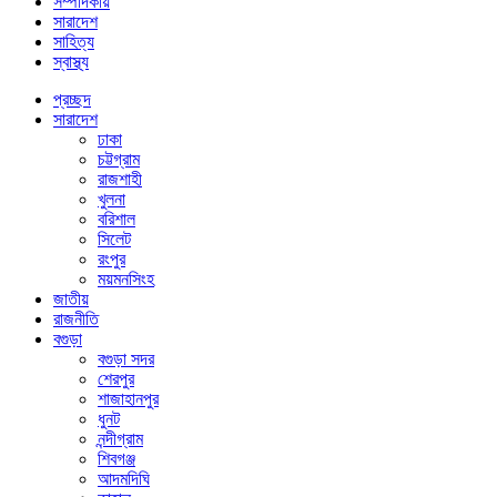
সম্পাদকীয়
সারাদেশ
সাহিত্য
স্বাস্থ্য
প্রচ্ছদ
সারাদেশ
ঢাকা
চট্টগ্রাম
রাজশাহী
খুলনা
বরিশাল
সিলেট
রংপুর
ময়মনসিংহ
জাতীয়
রাজনীতি
বগুড়া
বগুড়া সদর
শেরপুর
শাজাহানপুর
ধুনট
নন্দীগ্রাম
শিবগঞ্জ
আদমদিঘি