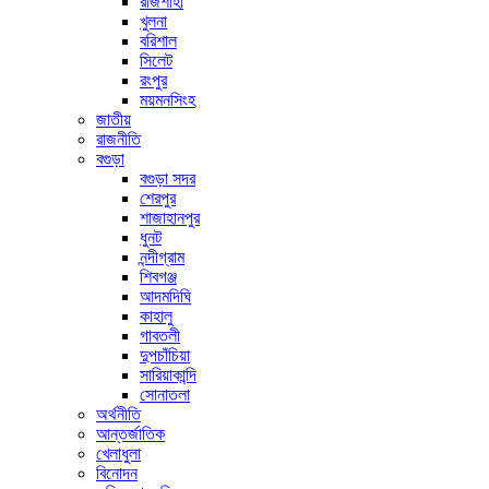
রাজশাহী
খুলনা
বরিশাল
সিলেট
রংপুর
ময়মনসিংহ
জাতীয়
রাজনীতি
বগুড়া
বগুড়া সদর
শেরপুর
শাজাহানপুর
ধুনট
নন্দীগ্রাম
শিবগঞ্জ
আদমদিঘি
কাহালু
গাবতলী
দুপচাঁচিয়া
সারিয়াকান্দি
সোনাতলা
অর্থনীতি
আন্তর্জাতিক
খেলাধুলা
বিনোদন