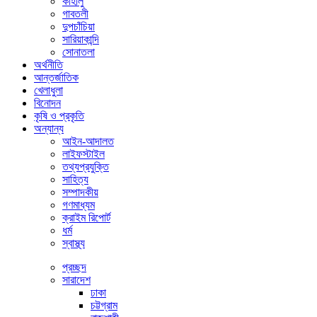
কাহালু
গাবতলী
দুপচাঁচিয়া
সারিয়াকান্দি
সোনাতলা
অর্থনীতি
আন্তর্জাতিক
খেলাধুলা
বিনোদন
কৃষি ও প্রকৃতি
অন্যান্য
আইন-আদালত
লাইফস্টাইল
তথ্যপ্রযুক্তি
সাহিত্য
সম্পাদকীয়
গণমাধ্যম
ক্রাইম রিপোর্ট
ধর্ম
স্বাস্থ্য
প্রচ্ছদ
সারাদেশ
ঢাকা
চট্টগ্রাম