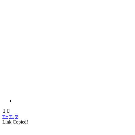
ফ+
ফ-
ফ
Link Copied!