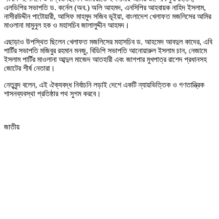
এলডিপির সভাপতি ড. কর্নেল (অব.) অলি আহমদ, এনসিপির আহবায়ক নাহিদ ইসলাম,
নাসীরউদ্দীন পাটোয়ারী, আসিফ মাহমুদ সজিব ভূইয়া, বাংলাদেশ খেলাফত মজলিসের আমির
মাওলানা মামুনুল হক ও মহাসচিব জালালুদ্দীন আহমদ।
এছাড়াও উপস্থিত ছিলেন খেলাফত মজলিসের মহাসচিব ড. আহমেদ আবদুল কাদের, এবি
পার্টির সভাপতি মজিবুর রহমান মনজু, বিডিপি সভাপতি আনোয়ারুল ইসলাম চান, নেজামে
ইসলাম পার্টির মাওলানা আব্দুল মাজেদ আতহারী এবং জাগপার মুখপাত্র রাশেদ প্রধানসহ
জোটের শীর্ষ নেতারা।
নেতৃবৃন্দ বলেন, এই ঐক্যবদ্ধ নির্বাচনি লড়াই দেশে একটি ন্যায়ভিত্তিক ও গণতান্ত্রিক
শাসনব্যবস্থা প্রতিষ্ঠার পথ সুগম করবে।
জাতীয়