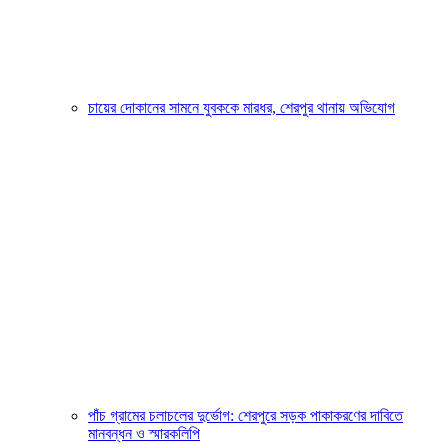
চায়ের দোকানের সামনে যুবককে মারধর, শেরপুর থানায় অভিযোগ
পাঁচ গ্রামের চলাচলের দুর্ভোগ: শেরপুরে সড়ক পাকাকরণের দাবিতে
মানবন্ধন ও স্মারকলিপি