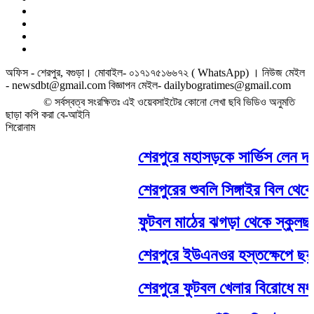
অফিস - শেরপুর, বগুড়া। মোবাইল- ০১৭১৭৫১৬৬৭২ ( WhatsApp) । নিউজ মেইল
- newsdbt@gmail.com বিজ্ঞাপন মেইল- dailybogratimes@gmail.com
© সর্বস্বত্ব সংরক্ষিতঃ এই ওয়েবসাইটের কোনো লেখা ছবি ভিডিও অনুমতি
ছাড়া কপি করা বে-আইনি
শিরোনাম
শেরপুরে মহাসড়কে সার্ভিস লেন দখলে, 
শেরপুরের শুবলি সিঙ্গাইর বিল থেকে বো
ফুটবল মাঠের ঝগড়া থেকে স্কুলছাত্র
শেরপুরে ইউএনওর হস্তক্ষেপে ছয় মা
শেরপুরে ফুটবল খেলার বিরোধে মধ্যস্থত