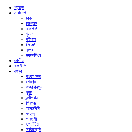
প্রচ্ছদ
সারাদেশ
ঢাকা
চট্টগ্রাম
রাজশাহী
খুলনা
বরিশাল
সিলেট
রংপুর
ময়মনসিংহ
জাতীয়
রাজনীতি
বগুড়া
বগুড়া সদর
শেরপুর
শাজাহানপুর
ধুনট
নন্দীগ্রাম
শিবগঞ্জ
আদমদিঘি
কাহালু
গাবতলী
দুপচাঁচিয়া
সারিয়াকান্দি