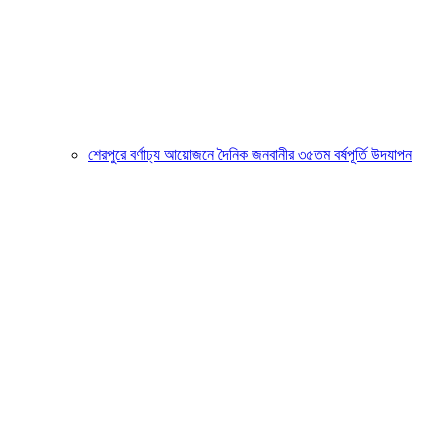
শেরপুরে বর্ণাঢ্য আয়োজনে দৈনিক জনবানীর ৩৫তম বর্ষপূর্তি উদযাপন