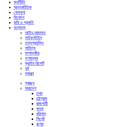
অর্থনীতি
আন্তর্জাতিক
খেলাধুলা
বিনোদন
কৃষি ও প্রকৃতি
অন্যান্য
আইন-আদালত
লাইফস্টাইল
তথ্যপ্রযুক্তি
সাহিত্য
সম্পাদকীয়
গণমাধ্যম
ক্রাইম রিপোর্ট
ধর্ম
স্বাস্থ্য
প্রচ্ছদ
সারাদেশ
ঢাকা
চট্টগ্রাম
রাজশাহী
খুলনা
বরিশাল
সিলেট
রংপুর