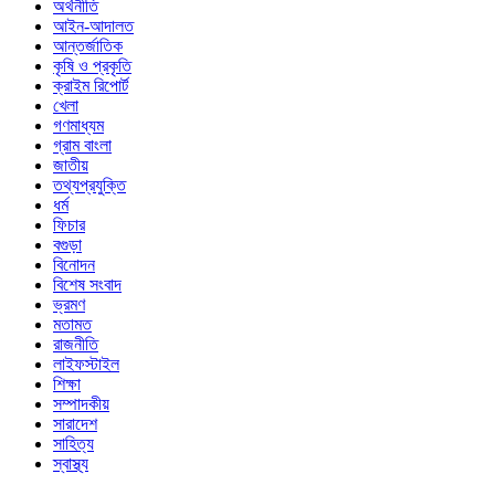
অর্থনীতি
আইন-আদালত
আন্তর্জাতিক
কৃষি ও প্রকৃতি
ক্রাইম রিপোর্ট
খেলা
গণমাধ্যম
গ্রাম বাংলা
জাতীয়
তথ্যপ্রযুক্তি
ধর্ম
ফিচার
বগুড়া
বিনোদন
বিশেষ সংবাদ
ভ্রমণ
মতামত
রাজনীতি
লাইফস্টাইল
শিক্ষা
সম্পাদকীয়
সারাদেশ
সাহিত্য
স্বাস্থ্য