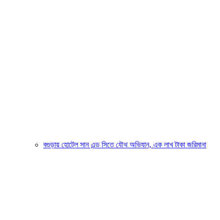
বগুড়ায় হোটেল সান এন্ড সিতে যৌথ অভিযান, এক লাখ টাকা জরিমানা