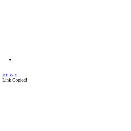
ফ+
ফ-
ফ
Link Copied!