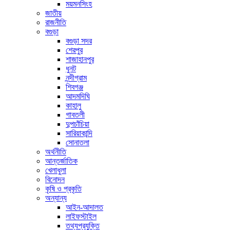
ময়মনসিংহ
জাতীয়
রাজনীতি
বগুড়া
বগুড়া সদর
শেরপুর
শাজাহানপুর
ধুনট
নন্দীগ্রাম
শিবগঞ্জ
আদমদিঘি
কাহালু
গাবতলী
দুপচাঁচিয়া
সারিয়াকান্দি
সোনাতলা
অর্থনীতি
আন্তর্জাতিক
খেলাধুলা
বিনোদন
কৃষি ও প্রকৃতি
অন্যান্য
আইন-আদালত
লাইফস্টাইল
তথ্যপ্রযুক্তি