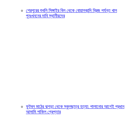
শেরপুরের শুবলি সিঙ্গাইর বিল থেকে বোয়ালকান্দি ব্রিজ পর্যন্ত খাল
পুনঃখননের দাবি স্থানীয়দের
ফুটবল মাঠের ঝগড়া থেকে স্কুলছাত্র হত্যা: পালানোর আগেই প্রধান
আসামি শাকিল গ্রেপ্তার