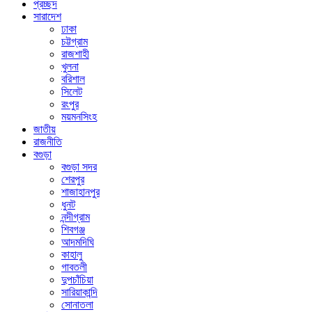
প্রচ্ছদ
সারাদেশ
ঢাকা
চট্টগ্রাম
রাজশাহী
খুলনা
বরিশাল
সিলেট
রংপুর
ময়মনসিংহ
জাতীয়
রাজনীতি
বগুড়া
বগুড়া সদর
শেরপুর
শাজাহানপুর
ধুনট
নন্দীগ্রাম
শিবগঞ্জ
আদমদিঘি
কাহালু
গাবতলী
দুপচাঁচিয়া
সারিয়াকান্দি
সোনাতলা