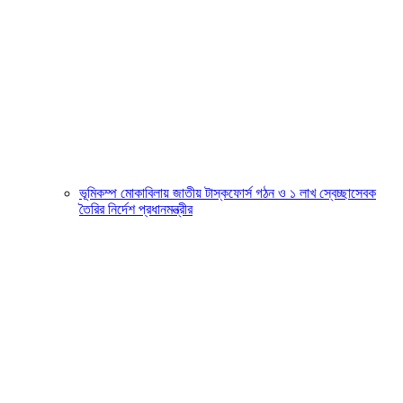
ভূমিকম্প মোকাবিলায় জাতীয় টাস্কফোর্স গঠন ও ১ লাখ স্বেচ্ছাসেবক
তৈরির নির্দেশ প্রধানমন্ত্রীর