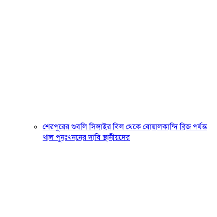
শেরপুরের শুবলি সিঙ্গাইর বিল থেকে বোয়ালকান্দি ব্রিজ পর্যন্ত
খাল পুনঃখননের দাবি স্থানীয়দের