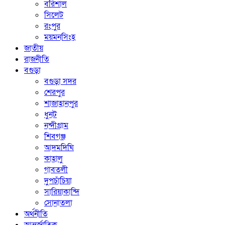
বরিশাল
সিলেট
রংপুর
ময়মনসিংহ
জাতীয়
রাজনীতি
বগুড়া
বগুড়া সদর
শেরপুর
শাজাহানপুর
ধুনট
নন্দীগ্রাম
শিবগঞ্জ
আদমদিঘি
কাহালু
গাবতলী
দুপচাঁচিয়া
সারিয়াকান্দি
সোনাতলা
অর্থনীতি