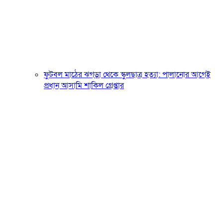
ফুটবল মাঠের ঝগড়া থেকে স্কুলছাত্র হত্যা: পালানোর আগেই
প্রধান আসামি শাকিল গ্রেপ্তার