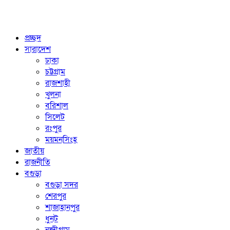
প্রচ্ছদ
সারাদেশ
ঢাকা
চট্টগ্রাম
রাজশাহী
খুলনা
বরিশাল
সিলেট
রংপুর
ময়মনসিংহ
জাতীয়
রাজনীতি
বগুড়া
বগুড়া সদর
শেরপুর
শাজাহানপুর
ধুনট