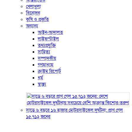
আন্তর্জাতিক
খেলাধুলা
বিনোদন
কৃষি ও প্রকৃতি
অন্যান্য
আইন-আদালত
লাইফস্টাইল
তথ্যপ্রযুক্তি
সাহিত্য
সম্পাদকীয়
গণমাধ্যম
ক্রাইম রিপোর্ট
ধর্ম
স্বাস্থ্য
সাড়ে ৬ বছরে ১৬ হাজার মোটরসাইকেল দুর্ঘটনা: প্রাণ গেল
১৫,৭১২ জনের