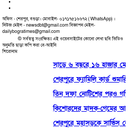
অফিস - শেরপুর, বগুড়া। মোবাইল- ০১৭১৭৫১৬৬৭২ ( WhatsApp) ।
নিউজ মেইল - newsdbt@gmail.com বিজ্ঞাপন মেইল-
dailybogratimes@gmail.com
© সর্বস্বত্ব সংরক্ষিতঃ এই ওয়েবসাইটের কোনো লেখা ছবি ভিডিও
অনুমতি ছাড়া কপি করা বে-আইনি
শিরোনাম
সাড়ে ৬ বছরে ১৬ হাজার মোটরসা
শেরপুরে ফ্যামিলি কার্ড শুমারি- 
তিন দফা নোটিশের পরও গতি নেই
কিশোরদের মাদক-গেমের আসক্তি
শেরপুরে মহাসড়কে সার্ভিস লেন দ