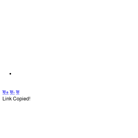
ফ+
ফ-
ফ
Link Copied!