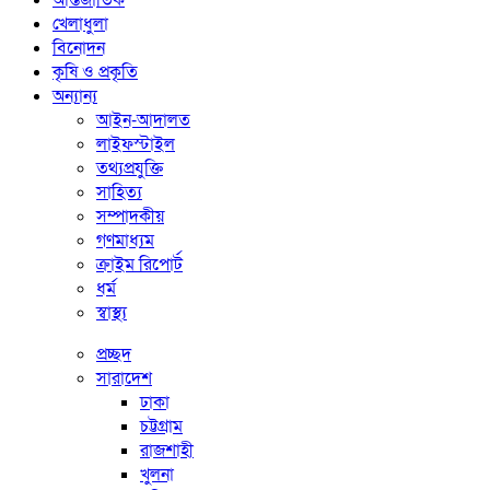
আন্তর্জাতিক
খেলাধুলা
বিনোদন
কৃষি ও প্রকৃতি
অন্যান্য
আইন-আদালত
লাইফস্টাইল
তথ্যপ্রযুক্তি
সাহিত্য
সম্পাদকীয়
গণমাধ্যম
ক্রাইম রিপোর্ট
ধর্ম
স্বাস্থ্য
প্রচ্ছদ
সারাদেশ
ঢাকা
চট্টগ্রাম
রাজশাহী
খুলনা