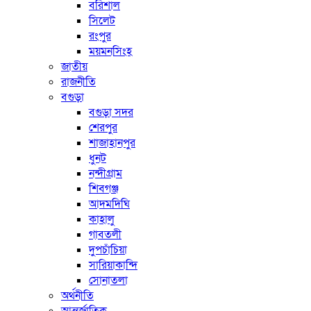
বরিশাল
সিলেট
রংপুর
ময়মনসিংহ
জাতীয়
রাজনীতি
বগুড়া
বগুড়া সদর
শেরপুর
শাজাহানপুর
ধুনট
নন্দীগ্রাম
শিবগঞ্জ
আদমদিঘি
কাহালু
গাবতলী
দুপচাঁচিয়া
সারিয়াকান্দি
সোনাতলা
অর্থনীতি