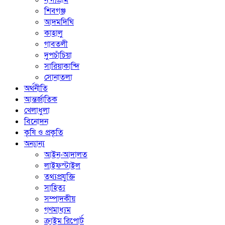
নন্দীগ্রাম
শিবগঞ্জ
আদমদিঘি
কাহালু
গাবতলী
দুপচাঁচিয়া
সারিয়াকান্দি
সোনাতলা
অর্থনীতি
আন্তর্জাতিক
খেলাধুলা
বিনোদন
কৃষি ও প্রকৃতি
অন্যান্য
আইন-আদালত
লাইফস্টাইল
তথ্যপ্রযুক্তি
সাহিত্য
সম্পাদকীয়
গণমাধ্যম
ক্রাইম রিপোর্ট