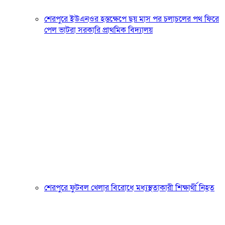
শেরপুরে ইউএনওর হস্তক্ষেপে ছয় মাস পর চলাচলের পথ ফিরে
পেল ভাটরা সরকারি প্রাথমিক বিদ্যালয়
শেরপুরে ফুটবল খেলার বিরোধে মধ্যস্থতাকারী শিক্ষার্থী নিহত