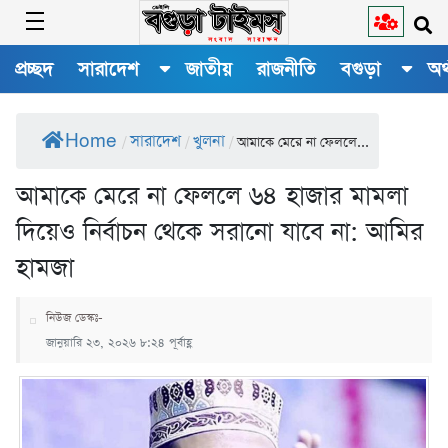
প্রচ্ছদ
সারাদেশ
জাতীয়
রাজনীতি
বগুড়া
অর
Home
সারাদেশ
খুলনা
/
/
/
আমাকে মেরে না ফেললে...
আমাকে মেরে না ফেললে ৬৪ হাজার মামলা
দিয়েও নির্বাচন থেকে সরানো যাবে না: আমির
হামজা
নিউজ ডেস্কঃ-
জানুয়ারি ২৩, ২০২৬ ৮:২৪ পূর্বাহ্ণ