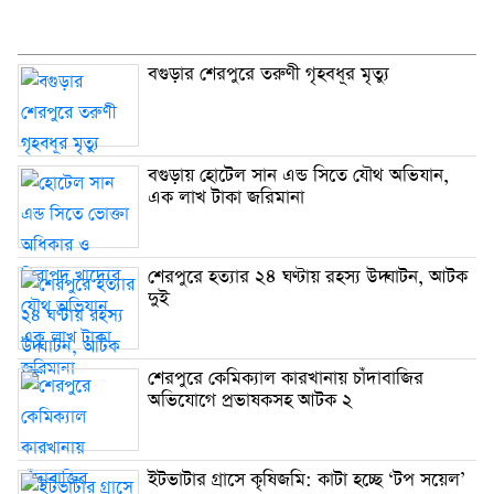
বগুড়ার শেরপুরে তরুণী গৃহবধূর মৃত্যু
বগুড়ায় হোটেল সান এন্ড সিতে যৌথ অভিযান,
এক লাখ টাকা জরিমানা
শেরপুরে হত্যার ২৪ ঘণ্টায় রহস্য উদ্ঘাটন, আটক
দুই
শেরপুরে কেমিক্যাল কারখানায় চাঁদাবাজির
অভিযোগে প্রভাষকসহ আটক ২
ইটভাটার গ্রাসে কৃষিজমি: কাটা হচ্ছে ‘টপ সয়েল’