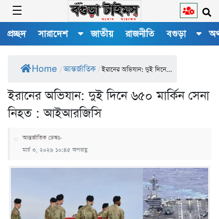
প্রচ্ছদ
সারাদেশ
জাতীয়
রাজনীতি
বগুড়া
অর
Home
আন্তর্জাতিক
/
/
ইরানের অভিযান: দুই দিনে...
ইরানের অভিযান: দুই দিনে ৬৫০ মার্কিন সেনা
নিহত : আইআরজিসি
আন্তর্জাতিক ডেস্কঃ-
মার্চ ৩, ২০২৬ ১০:৪৫ অপরাহ্ণ