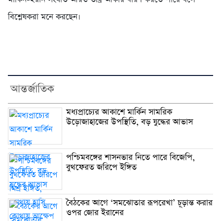
বিশ্লেষকরা মনে করছেন।
আন্তর্জাতিক
মধ্যপ্রাচ্যের আকাশে মার্কিন সামরিক
উড়োজাহাজের উপস্থিতি, বড় যুদ্ধের আভাস
পশ্চিমবঙ্গের শাসনভার নিতে পারে বিজেপি,
বুথফেরত জরিপে ইঙ্গিত
বৈঠকের আগে ‘সমঝোতার রূপরেখা’ চূড়ান্ত করার
ওপর জোর ইরানের