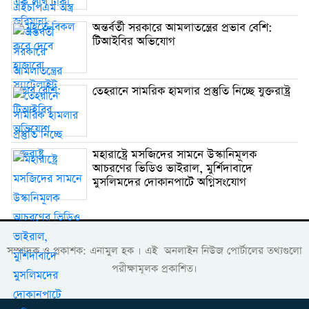
অন্তর্বর্তী সরকারে আমলাতন্ত্রের প্রভাব বেশি:
টিআইবির অভিযোগ
তেহরানে সামরিক হামলার প্রস্তুতি নিচ্ছে যুক্তরাষ্ট্র
মহারাষ্ট্রে মসজিদের সামনে উস্কানিমূলক
আচরণের ভিডিও ভাইরাল, মুর্শিদাবাদে
মুসলিমদের দোকানপাটে অগ্নিসংযোগ
সম্পাদক ও প্রকাশক: এনামুল হক । এই অনলাইন নিউজ পোর্টালের তথ্যগুলো
পরীক্ষামূলক প্রকাশিত।