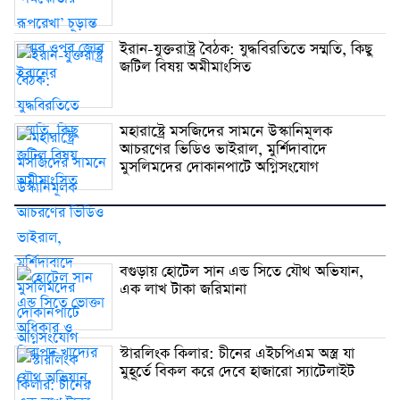
ইরান-যুক্তরাষ্ট্র বৈঠক: যুদ্ধবিরতিতে সম্মতি, কিছু
জটিল বিষয় অমীমাংসিত
মহারাষ্ট্রে মসজিদের সামনে উস্কানিমূলক
আচরণের ভিডিও ভাইরাল, মুর্শিদাবাদে
মুসলিমদের দোকানপাটে অগ্নিসংযোগ
বগুড়ায় হোটেল সান এন্ড সিতে যৌথ অভিযান,
এক লাখ টাকা জরিমানা
স্টারলিংক কিলার: চীনের এইচপিএম অস্ত্র যা
মুহূর্তে বিকল করে দেবে হাজারো স্যাটেলাইট