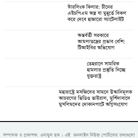
স্টারলিংক কিলার: চীনের
এইচপিএম অস্ত্র যা মুহূর্তে বিকল
করে দেবে হাজারো স্যাটেলাইট
অন্তর্বর্তী সরকারে
আমলাতন্ত্রের প্রভাব বেশি:
টিআইবির অভিযোগ
তেহরানে সামরিক
হামলার প্রস্তুতি নিচ্ছে
যুক্তরাষ্ট্র
মহারাষ্ট্রে মসজিদের সামনে উস্কানিমূলক
আচরণের ভিডিও ভাইরাল, মুর্শিদাবাদে
মুসলিমদের দোকানপাটে অগ্নিসংযোগ
সম্পাদক ও প্রকাশক: এনামুল হক । এই অনলাইন নিউজ পোর্টালের তথ্যগুলো