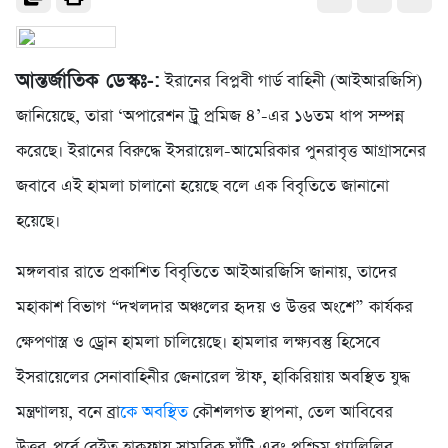
আন্তর্জাতিক ডেস্কঃ-:
ইরানের বিপ্লবী গার্ড বাহিনী (আইআরজিসি)
জানিয়েছে, তারা ‘অপারেশন ট্রু প্রমিজ ৪’-এর ১৬তম ধাপ সম্পন্ন
করেছে। ইরানের বিরুদ্ধে ইসরায়েল-আমেরিকার পুনরাবৃত্ত আগ্রাসনের
জবাবে এই হামলা চালানো হয়েছে বলে এক বিবৃতিতে জানানো
হয়েছে।
মঙ্গলবার রাতে প্রকাশিত বিবৃতিতে আইআরজিসি জানায়, তাদের
মহাকাশ বিভাগ “দখলদার অঞ্চলের হৃদয় ও উত্তর অংশে” কার্যকর
ক্ষেপণাস্ত্র ও ড্রোন হামলা চালিয়েছে। হামলার লক্ষ্যবস্তু হিসেবে
ইসরায়েলের সেনাবাহিনীর জেনারেল স্টাফ, হাকিরিয়ায় অবস্থিত যুদ্ধ
মন্ত্রণালয়, বনে ব্রা
কে অবস্থিত
কৌশলগত স্থাপনা, তেল আবিবের
উত্তর-পূর্বে বেইত হাকফায় সামরিক ঘাঁটি এবং পশ্চিম গ্যালিলির