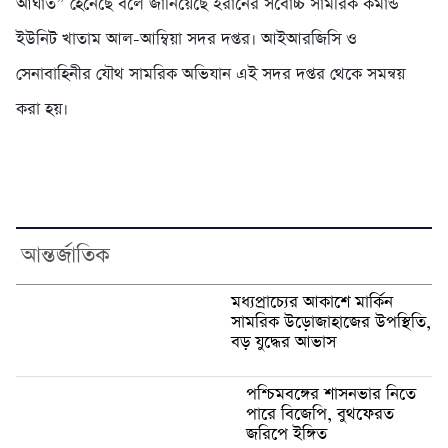
আঘাত” হেনেছে বলে জানিয়েছে ইরানের সর্বোচ্চ সামরিক কমান্ড
ইউনিট খাতাম আল-আম্বিয়া সদর দপ্তর। আইআরজিসি ও
সেনাবাহিনীর যৌথ সামরিক অভিযান এই সদর দপ্তর থেকে সমন্বয়
করা হয়।
আন্তর্জাতিক
মধ্যপ্রাচ্যের আকাশে মার্কিন
সামরিক উড়োজাহাজের উপস্থিতি,
বড় যুদ্ধের আভাস
পশ্চিমবঙ্গের শাসনভার নিতে
পারে বিজেপি, বুথফেরত
জরিপে ইঙ্গিত