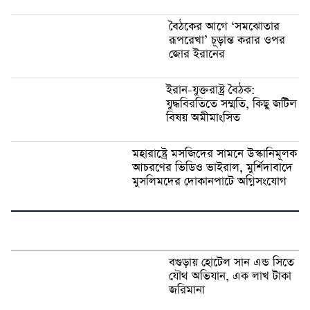
বৈঠকের আগে ‘সমঝোতার
রূপরেখা’ চূড়ান্ত করার ওপর
জোর ইরানের
ইরান-যুক্তরাষ্ট্র বৈঠক:
যুদ্ধবিরতিতে সম্মতি, কিছু জটিল
বিষয় অমীমাংসিত
মহারাষ্ট্রে মসজিদের সামনে উস্কানিমূলক
আচরণের ভিডিও ভাইরাল, মুর্শিদাবাদে
মুসলিমদের দোকানপাটে অগ্নিসংযোগ
বগুড়ায় হোটেল সান এন্ড সিতে
যৌথ অভিযান, এক লাখ টাকা
জরিমানা