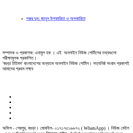
গরুর দুধ: জানুন উপকারিতা ও অপকারিতা
সম্পাদক ও প্রকাশক: এনামুল হক । এই অনলাইন নিউজ পোর্টালের তথ্যগুলো
পরীক্ষামূলক প্রকাশিত।
'বগুড়া টাইমস' বাংলাদেশের অন্যতম অনলাইন নিউজ পোর্টাল। সত্যনিষ্ঠ সংবাদ প্রকাশই
আমাদের প্রথম লক্ষ্য
অফিস - শেরপুর, বগুড়া। মোবাইল- ০১৭১৭৫১৬৬৭২ ( WhatsApp) । নিউজ মেইল