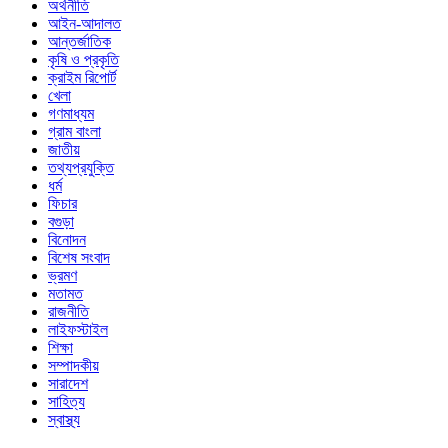
অর্থনীতি
আইন-আদালত
আন্তর্জাতিক
কৃষি ও প্রকৃতি
ক্রাইম রিপোর্ট
খেলা
গণমাধ্যম
গ্রাম বাংলা
জাতীয়
তথ্যপ্রযুক্তি
ধর্ম
ফিচার
বগুড়া
বিনোদন
বিশেষ সংবাদ
ভ্রমণ
মতামত
রাজনীতি
লাইফস্টাইল
শিক্ষা
সম্পাদকীয়
সারাদেশ
সাহিত্য
স্বাস্থ্য