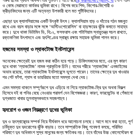
গরুর দুধের প্রধান আকর্ষণ এর পুষ্টিগুণ। এতে রয়ে
ছে উচ্চমানের প্রোটিন, যা
পেশি গঠন
ও কোষ মেরামতে কার্যকর ভূমিকা রাখে। বিশেষ করে শিশু, কিশোর-কিশোরী ও
ক্রীড়াবিদদের জন্য এটি অত্যন্ত উপকারী বলে মত পুষ্টিবিদদের।
এছাড়া দুধ ক্যালসিয়ামের একটি উৎকৃষ্ট উৎস। ক্যালসিয়াম হাড় ও দাঁতের গঠন মজবুত
রাখে এবং বয়স বাড়ার সঙ্গে সঙ্গে ‘অস্টিওপোরোসিস’ বা হাড়ক্ষয়ের ঝুঁকি কমাতে সাহায্য
করে। দুধে থাকা ভিটামিন ডি, বি১২, ফসফরাস এবং পটাশিয়াম স্নায়ুতন্ত্র সচল রাখতে,
রক্তকণিকা উৎপাদনে এবং হৃৎপিণ্ডের স্বাস্থ্য রক্ষায় সহায়ক ভূমিকা পালন করে।
হজমের সমস্যা ও ল্যাকটোজ ইনটলারেন্স
অনেকের ক্ষেত্রেই দুধ হজম করা কঠিন হয়ে পড়ে। চিকিৎসকদের মতে, এর মূল কারণ
দুধে থাকা ‘ল্যাকটোজ’ নামক প্রাকৃতিক চিনি। যাদের শরীরে ‘ল্যাকটেজ’ এনজাইমের
অভাব রয়েছে, তারা ল্যাকটোজ ইনটলারেন্সে ভুগতে পারেন। তাদের ক্ষেত্রে দুধ খাওয়ার
পর পেট ফাঁপা, গ্যাস বা ডায়রিয়ার মতো সমস্যা দেখা দেয়।
এমন সমস্যা থাকলে সম্পূর্ণরূপে দুধ এড়িয়ে না গিয়ে ল্যাকটোজ-ফ্রি দুধ অথবা বিকল্প
হিসেবে দই বা পনির বেছে নেওয়ার পরামর্শ দেন বিশেষজ্ঞরা। কারণ, ফারমেন্টেড বা গেঁজানো
দুগ্ধজাত খাবার তুলনামূলকভাবে সহজপাচ্য।
হৃদরোগ ও ওজন নিয়ন্ত্রণে দুধের ভূমিকা
দুধ ও হৃৎস্বাস্থ্যের সম্পর্ক নিয়ে দীর্ঘকাল ধরে আলোচনা চলছে। আগে মনে করা হতো, পূর্ণ
চর্বিযুক্ত দুধ হৃদরোগের ঝুঁকি বাড়ায়। তবে সাম্প্রতিক কিছু গবেষণা বলছে, পরিমিত
পরিমাণে দুধ অধিকাংশ সুস্থ মানুষের জন্য ক্ষতিকর নয়। তবে যাঁদের উচ্চ কোলেস্টেরল বা