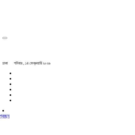
ঢাকা
শনিবার , ১৪ ফেব্রুয়ারি ২০২৬
প্রচ্ছদ