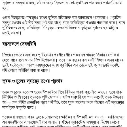
স্থূলতার সমস্যা রয়েছে, তাঁদের জন্য স্কিমড বা লো-ফ্যাট দুধ পান করার পরামর্শ দেওয়া
হয়।
ওজন নিয়ন্ত্রণের ক্ষেত্রেও দুধের ভূমিকা ইতিবাচক বলে জানাচ্ছেন গবেষকরা। প্রোটিন
সমৃদ্ধ হওয়ায় এটি দীর্ঘ সময় পেট ভরা রাখে, ফলে অতিরিক্ত খাওয়ার প্রবণতা কমে। তবে
পুষ্টিবিদদের মতে, অতিরিক্ত চিনিযুক্ত ফ্লেভার্ড মিল্ক বা কৃত্রিম স্বাদের দুধ এড়িয়ে
চলাই ভালো।
বয়সভেদে সেবনবিধি
শিশুদের ক্ষেত্রে এক বছর পূর্ণ হওয়ার পর ধীরে ধীরে গরুর দুধ খাদ্যতালিকায় যোগ করা
যেতে পারে বলে জানান শিশু বিশেষজ্ঞরা। তবে এক বছরের কম বয়সী শিশুদের জন্য মায়ের
দুধই সর্বোত্তম। প্রাপ্তবয়স্কদের জন্য প্রতিদিন এক থেকে দুই গ্লাস দুধই যথেষ্ট,
যদি কোনো শারীরিক বাধা না থাকে।
ত্বক ও চুলের স্বাস্থ্যে দুধের প্রভাব
ত্বক ও চুলের যত্নেও দুধের উপকারিতা নিয়ে বিভিন্ন ধারণা প্রচলিত আছে। দুধে থাকা
ভিটামিন ও মিনারেল ত্বককে পুষ্টি জোগায়। যদিও সরাসরি দুধ পান করলেই ত্বক উজ্জ্বল
হয়—এমন নির্দিষ্ট বৈজ্ঞানিক প্রমাণ সীমিত, তবে সুষম খাদ্যের অংশ হিসেবে এটি স্বাস্থ্যের
সামগ্রিক উন্নতি ঘটায়।
গবেষকরা বলছেন, গরুর দুধকে ঢালাওভাবে ক্ষতিকর বা উপকারী বলা যায় না। ব্যক্তিভেদে
এর সহনশীলতা ও প্রয়োজনীয়তা আলাদা। যাঁদের ল্যাকটোজ সমস্যা বা বিশেষ কোনো