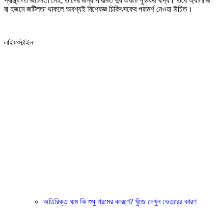
স্বাস্থ্যগত জটিলতা নেই, তাদের জন্য পরিমিত দুধ একটি পুষ্টিকর খাদ্য। তবে অ্যালার্জি
বা হজমে জটিলতা থাকলে অবশ্যই বিশেষজ্ঞ চিকিৎসকের পরামর্শ নেওয়া উচিত।
লাইফস্টাইল
অতিরিক্ত ঘাম কি শুধু গরমের কারণে? খুঁজে দেখুন ভেতরের কারণ