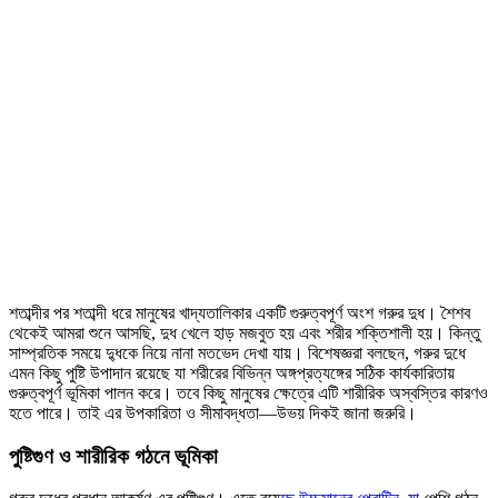
শতাব্দীর পর শতাব্দী ধরে মানুষের খাদ্যতালিকার একটি গুরুত্বপূর্ণ অংশ গরুর দুধ। শৈশব
থেকেই আমরা শুনে আসছি, দুধ খেলে হাড় মজবুত হয় এবং শরীর শক্তিশালী হয়। কিন্তু
সাম্প্রতিক সময়ে দু্ধকে নিয়ে নানা মতভেদ দেখা যায়। বিশেষজ্ঞরা বলছেন, গরুর দুধে
এমন কিছু পুষ্টি উপাদান রয়েছে যা শরীরের বিভিন্ন অঙ্গপ্রত্যঙ্গের সঠিক কার্যকারিতায়
গুরুত্বপূর্ণ ভূমিকা পালন করে। তবে কিছু মানুষের ক্ষেত্রে এটি শারীরিক অস্বস্তির কারণও
হতে পারে। তাই এর উপকারিতা ও সীমাবদ্ধতা—উভয় দিকই জানা জরুরি।
পুষ্টিগুণ ও শারীরিক গঠনে ভূমিকা