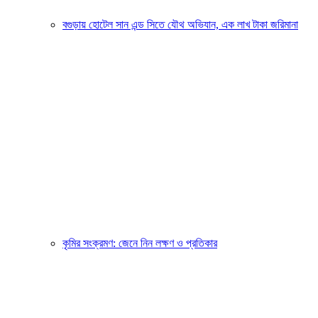
বগুড়ায় হোটেল সান এন্ড সিতে যৌথ অভিযান, এক লাখ টাকা জরিমানা
কৃমির সংক্রমণ: জেনে নিন লক্ষণ ও প্রতিকার