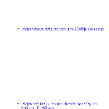
শেরপুরে মহাসড়কে সার্ভিস লেন দখলে, যানজটে মির্জাপুর বাজারের মানুষ
শেরপুরের শুবলি সিঙ্গাইর বিল থেকে বোয়ালকান্দি ব্রিজ পর্যন্ত খাল
পুনঃখননের দাবি স্থানীয়দের