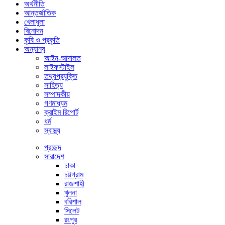
অর্থনীতি
আন্তর্জাতিক
খেলাধুলা
বিনোদন
কৃষি ও প্রকৃতি
অন্যান্য
আইন-আদালত
লাইফস্টাইল
তথ্যপ্রযুক্তি
সাহিত্য
সম্পাদকীয়
গণমাধ্যম
ক্রাইম রিপোর্ট
ধর্ম
স্বাস্থ্য
প্রচ্ছদ
সারাদেশ
ঢাকা
চট্টগ্রাম
রাজশাহী
খুলনা
বরিশাল
সিলেট
রংপুর