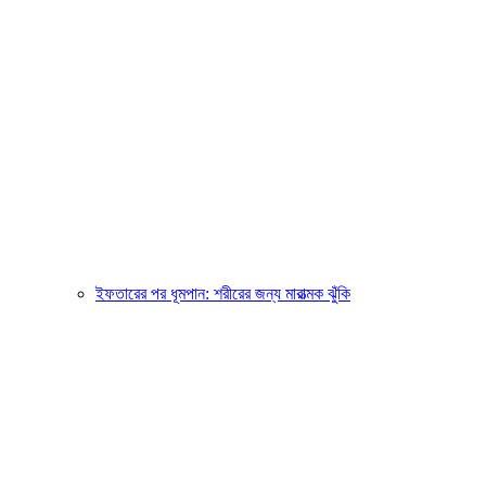
ইফতারের পর ধূমপান: শরীরের জন্য মারাত্মক ঝুঁকি