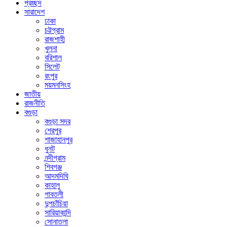
প্রচ্ছদ
সারাদেশ
ঢাকা
চট্টগ্রাম
রাজশাহী
খুলনা
বরিশাল
সিলেট
রংপুর
ময়মনসিংহ
জাতীয়
রাজনীতি
বগুড়া
বগুড়া সদর
শেরপুর
শাজাহানপুর
ধুনট
নন্দীগ্রাম
শিবগঞ্জ
আদমদিঘি
কাহালু
গাবতলী
দুপচাঁচিয়া
সারিয়াকান্দি
সোনাতলা