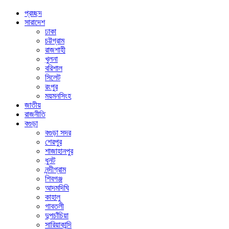
প্রচ্ছদ
সারাদেশ
ঢাকা
চট্টগ্রাম
রাজশাহী
খুলনা
বরিশাল
সিলেট
রংপুর
ময়মনসিংহ
জাতীয়
রাজনীতি
বগুড়া
বগুড়া সদর
শেরপুর
শাজাহানপুর
ধুনট
নন্দীগ্রাম
শিবগঞ্জ
আদমদিঘি
কাহালু
গাবতলী
দুপচাঁচিয়া
সারিয়াকান্দি