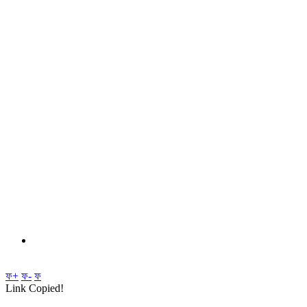
ফ+
ফ-
ফ
Link Copied!