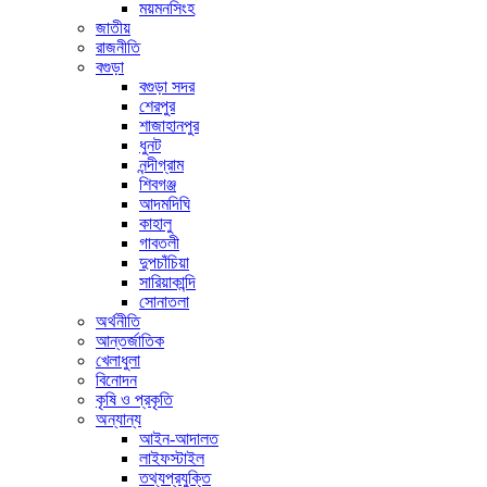
ময়মনসিংহ
জাতীয়
রাজনীতি
বগুড়া
বগুড়া সদর
শেরপুর
শাজাহানপুর
ধুনট
নন্দীগ্রাম
শিবগঞ্জ
আদমদিঘি
কাহালু
গাবতলী
দুপচাঁচিয়া
সারিয়াকান্দি
সোনাতলা
অর্থনীতি
আন্তর্জাতিক
খেলাধুলা
বিনোদন
কৃষি ও প্রকৃতি
অন্যান্য
আইন-আদালত
লাইফস্টাইল
তথ্যপ্রযুক্তি