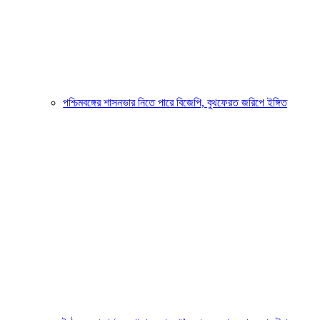
পশ্চিমবঙ্গের শাসনভার নিতে পারে বিজেপি, বুথফেরত জরিপে ইঙ্গিত