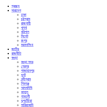
প্রচ্ছদ
সারাদেশ
ঢাকা
চট্টগ্রাম
রাজশাহী
খুলনা
বরিশাল
সিলেট
রংপুর
ময়মনসিংহ
জাতীয়
রাজনীতি
বগুড়া
বগুড়া সদর
শেরপুর
শাজাহানপুর
ধুনট
নন্দীগ্রাম
শিবগঞ্জ
আদমদিঘি
কাহালু
গাবতলী
দুপচাঁচিয়া
সারিয়াকান্দি