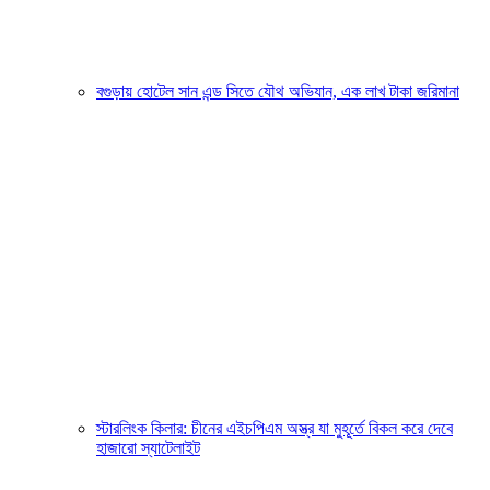
বগুড়ায় হোটেল সান এন্ড সিতে যৌথ অভিযান, এক লাখ টাকা জরিমানা
স্টারলিংক কিলার: চীনের এইচপিএম অস্ত্র যা মুহূর্তে বিকল করে দেবে
হাজারো স্যাটেলাইট