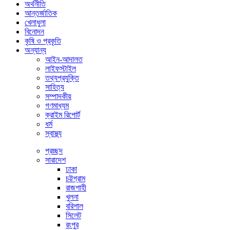
অর্থনীতি
আন্তর্জাতিক
খেলাধুলা
বিনোদন
কৃষি ও প্রকৃতি
অন্যান্য
আইন-আদালত
লাইফস্টাইল
তথ্যপ্রযুক্তি
সাহিত্য
সম্পাদকীয়
গণমাধ্যম
ক্রাইম রিপোর্ট
ধর্ম
স্বাস্থ্য
প্রচ্ছদ
সারাদেশ
ঢাকা
চট্টগ্রাম
রাজশাহী
খুলনা
বরিশাল
সিলেট
রংপুর