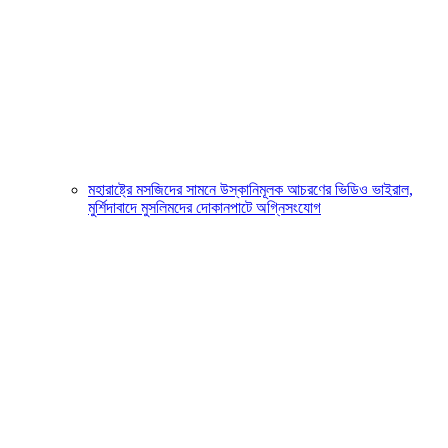
মহারাষ্ট্রে মসজিদের সামনে উস্কানিমূলক আচরণের ভিডিও ভাইরাল,
মুর্শিদাবাদে মুসলিমদের দোকানপাটে অগ্নিসংযোগ