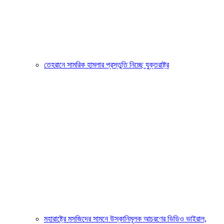
তেহরানে সামরিক হামলার প্রস্তুতি নিচ্ছে যুক্তরাষ্ট্র
মহারাষ্ট্রে মসজিদের সামনে উস্কানিমূলক আচরণের ভিডিও ভাইরাল,