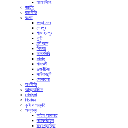
ময়মনসিংহ
জাতীয়
রাজনীতি
বগুড়া
বগুড়া সদর
শেরপুর
শাজাহানপুর
ধুনট
নন্দীগ্রাম
শিবগঞ্জ
আদমদিঘি
কাহালু
গাবতলী
দুপচাঁচিয়া
সারিয়াকান্দি
সোনাতলা
অর্থনীতি
আন্তর্জাতিক
খেলাধুলা
বিনোদন
কৃষি ও প্রকৃতি
অন্যান্য
আইন-আদালত
লাইফস্টাইল
তথ্যপ্রযুক্তি