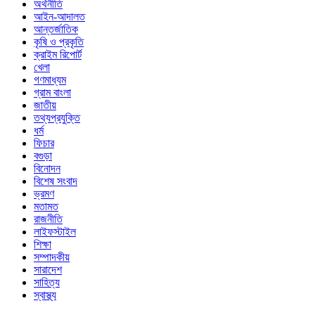
অর্থনীতি
আইন-আদালত
আন্তর্জাতিক
কৃষি ও প্রকৃতি
ক্রাইম রিপোর্ট
খেলা
গণমাধ্যম
গ্রাম বাংলা
জাতীয়
তথ্যপ্রযুক্তি
ধর্ম
ফিচার
বগুড়া
বিনোদন
বিশেষ সংবাদ
ভ্রমণ
মতামত
রাজনীতি
লাইফস্টাইল
শিক্ষা
সম্পাদকীয়
সারাদেশ
সাহিত্য
স্বাস্থ্য