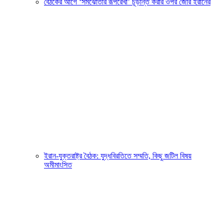
বৈঠকের আগে ‘সমঝোতার রূপরেখা’ চূড়ান্ত করার ওপর জোর ইরানের
ইরান-যুক্তরাষ্ট্র বৈঠক: যুদ্ধবিরতিতে সম্মতি, কিছু জটিল বিষয়
অমীমাংসিত