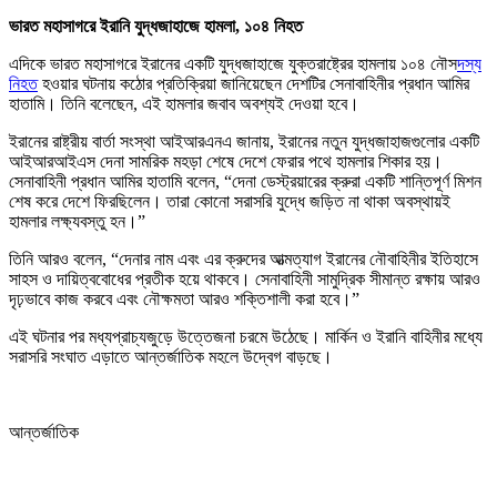
ভারত মহাসাগরে ইরানি যুদ্ধজাহাজে হামলা, ১০৪ নিহত
এদিকে ভারত মহাসাগরে ইরানের একটি যুদ্ধজাহাজে যুক্তরাষ্ট্রের হামলায় ১০৪ নৌস
দস্য
নিহত
হওয়ার ঘটনায় কঠোর প্রতিক্রিয়া জানিয়েছেন দেশটির সেনাবাহিনীর প্রধান আমির
হাতামি। তিনি বলেছেন, এই হামলার জবাব অবশ্যই দেওয়া হবে।
ইরানের রাষ্ট্রীয় বার্তা সংস্থা আইআরএনএ জানায়, ইরানের নতুন যুদ্ধজাহাজগুলোর একটি
আইআরআইএস দেনা সামরিক মহড়া শেষে দেশে ফেরার পথে হামলার শিকার হয়।
সেনাবাহিনী প্রধান আমির হাতামি বলেন, “দেনা ডেস্ট্রয়ারের ক্রুরা একটি শান্তিপূর্ণ মিশন
শেষ করে দেশে ফিরছিলেন। তারা কোনো সরাসরি যুদ্ধে জড়িত না থাকা অবস্থায়ই
হামলার লক্ষ্যবস্তু হন।”
তিনি আরও বলেন, “দেনার নাম এবং এর ক্রুদের আত্মত্যাগ ইরানের নৌবাহিনীর ইতিহাসে
সাহস ও দায়িত্ববোধের প্রতীক হয়ে থাকবে। সেনাবাহিনী সামুদ্রিক সীমান্ত রক্ষায় আরও
দৃঢ়ভাবে কাজ করবে এবং নৌক্ষমতা আরও শক্তিশালী করা হবে।”
এই ঘটনার পর মধ্যপ্রাচ্যজুড়ে উত্তেজনা চরমে উঠেছে। মার্কিন ও ইরানি বাহিনীর মধ্যে
সরাসরি সংঘাত এড়াতে আন্তর্জাতিক মহলে উদ্বেগ বাড়ছে।
আন্তর্জাতিক