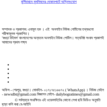
মুর্শিদাবাদে মুসলিমদের দোকানপাটে অগ্নিসংযোগ
সম্পাদক ও প্রকাশক: এনামুল হক । এই অনলাইন নিউজ পোর্টালের তথ্যগুলো
পরীক্ষামূলক প্রকাশিত।
'বগুড়া টাইমস' বাংলাদেশের অন্যতম অনলাইন নিউজ পোর্টাল। সত্যনিষ্ঠ সংবাদ প্রকাশই
আমাদের প্রথম লক্ষ্য
অফিস - শেরপুর, বগুড়া। মোবাইল- ০১৭১৭৫১৬৬৭২ ( WhatsApp) । নিউজ মেইল
- newsdbt@gmail.com বিজ্ঞাপন মেইল- dailybogratimes@gmail.com
© সর্বস্বত্ব সংরক্ষিতঃ এই ওয়েবসাইটের কোনো লেখা ছবি ভিডিও অনুমতি
ছাড়া কপি করা বে-আইনি