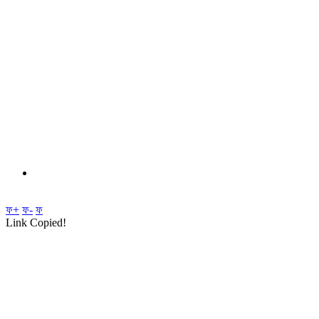
ফ+
ফ-
ফ
Link Copied!