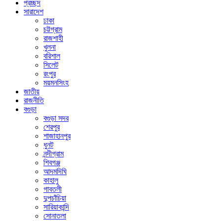
প্রচ্ছদ
সারাদেশ
ঢাকা
চট্টগ্রাম
রাজশাহী
খুলনা
বরিশাল
সিলেট
রংপুর
ময়মনসিংহ
জাতীয়
রাজনীতি
বগুড়া
বগুড়া সদর
শেরপুর
শাজাহানপুর
ধুনট
নন্দীগ্রাম
শিবগঞ্জ
আদমদিঘি
কাহালু
গাবতলী
দুপচাঁচিয়া
সারিয়াকান্দি
সোনাতলা