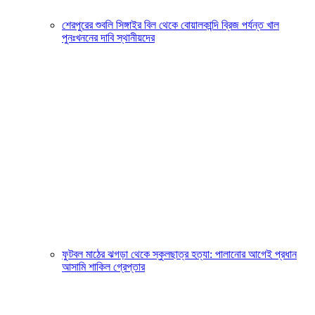
শেরপুরের শুবলি সিঙ্গাইর বিল থেকে বোয়ালকান্দি ব্রিজ পর্যন্ত খাল
পুনঃখননের দাবি স্থানীয়দের
ফুটবল মাঠের ঝগড়া থেকে স্কুলছাত্র হত্যা: পালানোর আগেই প্রধান
আসামি শাকিল গ্রেপ্তার