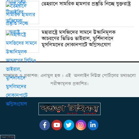
তেহরানে সামরিক হামলার প্রস্তুতি নিচ্ছে যুক্তরাষ্ট্র
মহারাষ্ট্রে মসজিদের সামনে উস্কানিমূলক
আচরণের ভিডিও ভাইরাল, মুর্শিদাবাদে
মুসলিমদের দোকানপাটে অগ্নিসংযোগ
সম্পাদক ও প্রকাশক: এনামুল হক । এই অনলাইন নিউজ পোর্টালের তথ্যগুলো
পরীক্ষামূলক প্রকাশিত।