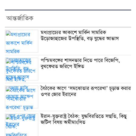
আন্তর্জাতিক
মধ্যপ্রাচ্যের আকাশে মার্কিন সামরিক
উড়োজাহাজের উপস্থিতি, বড় যুদ্ধের আভাস
পশ্চিমবঙ্গের শাসনভার নিতে পারে বিজেপি,
বুথফেরত জরিপে ইঙ্গিত
বৈঠকের আগে ‘সমঝোতার রূপরেখা’ চূড়ান্ত করার
ওপর জোর ইরানের
ইরান-যুক্তরাষ্ট্র বৈঠক: যুদ্ধবিরতিতে সম্মতি, কিছু
জটিল বিষয় অমীমাংসিত