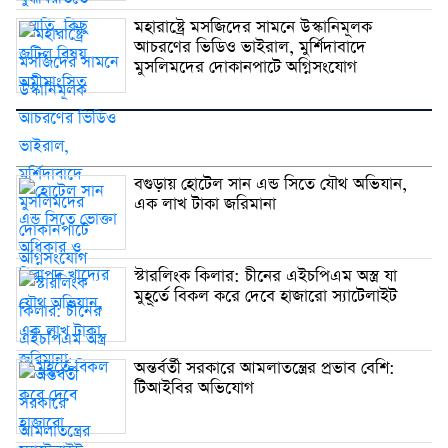
মহারাষ্ট্রে মসজিদের সামনে উস্কানিমূলক
আচরণের ভিডিও ভাইরাল, মুর্শিদাবাদে
মুসলিমদের দোকানপাটে অগ্নিসংযোগ
বগুড়ায় হোটেল সান এন্ড সিতে যৌথ অভিযান,
এক লাখ টাকা জরিমানা
স্টারলিংক কিলার: চীনের এইচপিএম অস্ত্র যা
মুহূর্তে বিকল করে দেবে হাজারো স্যাটেলাইট
অন্তর্বর্তী সরকারে আমলাতন্ত্রের প্রভাব বেশি:
টিআইবির অভিযোগ