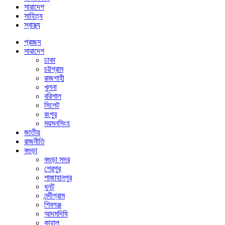
সারাদেশ
সাহিত্য
স্বাস্থ্য
প্রচ্ছদ
সারাদেশ
ঢাকা
চট্টগ্রাম
রাজশাহী
খুলনা
বরিশাল
সিলেট
রংপুর
ময়মনসিংহ
জাতীয়
রাজনীতি
বগুড়া
বগুড়া সদর
শেরপুর
শাজাহানপুর
ধুনট
নন্দীগ্রাম
শিবগঞ্জ
আদমদিঘি
কাহালু