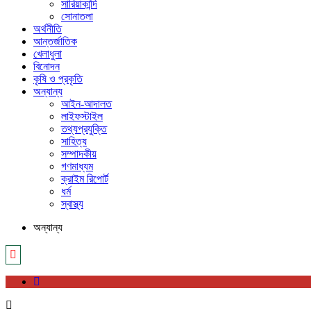
সারিয়াকান্দি
সোনাতলা
অর্থনীতি
আন্তর্জাতিক
খেলাধুলা
বিনোদন
কৃষি ও প্রকৃতি
অন্যান্য
আইন-আদালত
লাইফস্টাইল
তথ্যপ্রযুক্তি
সাহিত্য
সম্পাদকীয়
গণমাধ্যম
ক্রাইম রিপোর্ট
ধর্ম
স্বাস্থ্য
অন্যান্য