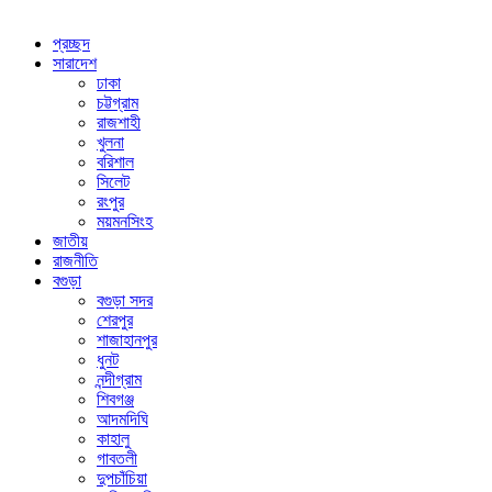
প্রচ্ছদ
সারাদেশ
ঢাকা
চট্টগ্রাম
রাজশাহী
খুলনা
বরিশাল
সিলেট
রংপুর
ময়মনসিংহ
জাতীয়
রাজনীতি
বগুড়া
বগুড়া সদর
শেরপুর
শাজাহানপুর
ধুনট
নন্দীগ্রাম
শিবগঞ্জ
আদমদিঘি
কাহালু
গাবতলী
দুপচাঁচিয়া