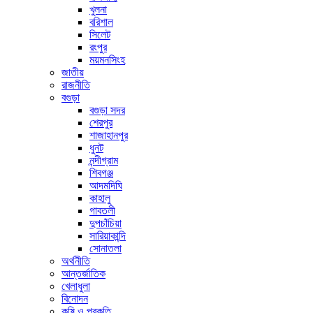
খুলনা
বরিশাল
সিলেট
রংপুর
ময়মনসিংহ
জাতীয়
রাজনীতি
বগুড়া
বগুড়া সদর
শেরপুর
শাজাহানপুর
ধুনট
নন্দীগ্রাম
শিবগঞ্জ
আদমদিঘি
কাহালু
গাবতলী
দুপচাঁচিয়া
সারিয়াকান্দি
সোনাতলা
অর্থনীতি
আন্তর্জাতিক
খেলাধুলা
বিনোদন
কৃষি ও প্রকৃতি