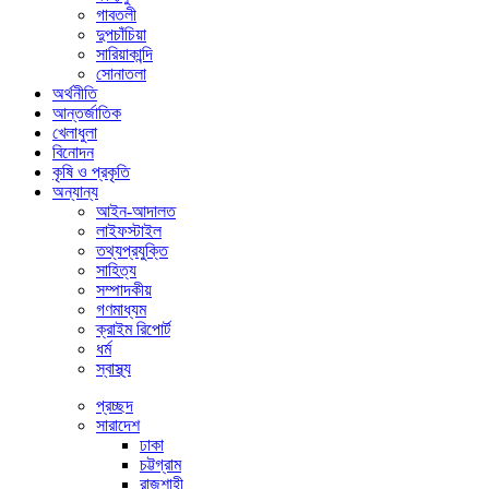
গাবতলী
দুপচাঁচিয়া
সারিয়াকান্দি
সোনাতলা
অর্থনীতি
আন্তর্জাতিক
খেলাধুলা
বিনোদন
কৃষি ও প্রকৃতি
অন্যান্য
আইন-আদালত
লাইফস্টাইল
তথ্যপ্রযুক্তি
সাহিত্য
সম্পাদকীয়
গণমাধ্যম
ক্রাইম রিপোর্ট
ধর্ম
স্বাস্থ্য
প্রচ্ছদ
সারাদেশ
ঢাকা
চট্টগ্রাম
রাজশাহী