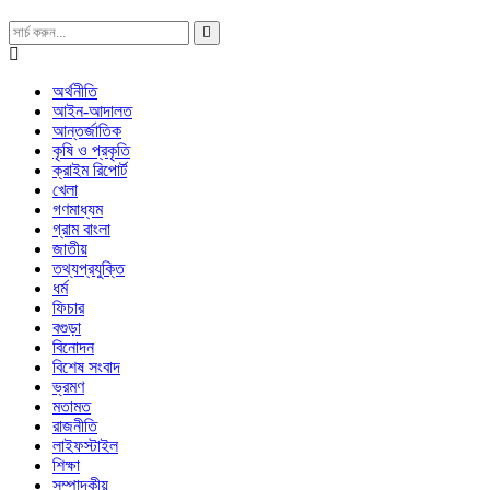
অর্থনীতি
আইন-আদালত
আন্তর্জাতিক
কৃষি ও প্রকৃতি
ক্রাইম রিপোর্ট
খেলা
গণমাধ্যম
গ্রাম বাংলা
জাতীয়
তথ্যপ্রযুক্তি
ধর্ম
ফিচার
বগুড়া
বিনোদন
বিশেষ সংবাদ
ভ্রমণ
মতামত
রাজনীতি
লাইফস্টাইল
শিক্ষা
সম্পাদকীয়