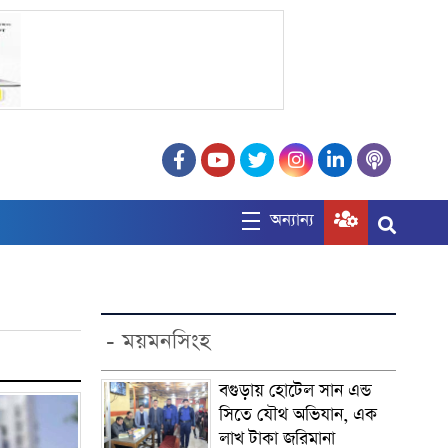
অন্যান্য
- ময়মনসিংহ
বগুড়ায় হোটেল সান এন্ড
সিতে যৌথ অভিযান, এক
লাখ টাকা জরিমানা