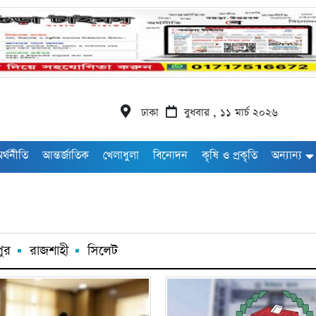
ঢাকা
বুধবার , ১১ মার্চ ২০২৬
র্থনীতি
আন্তর্জাতিক
খেলাধুলা
বিনোদন
কৃষি ও প্রকৃতি
অন্যান্য
ুর
রাজশাহী
সিলেট