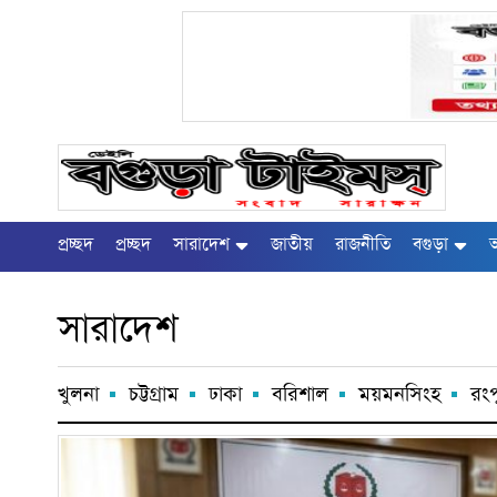
প্রচ্ছদ
প্রচ্ছদ
সারাদেশ
জাতীয়
রাজনীতি
বগুড়া
অ
সারাদেশ
খুলনা
চট্টগ্রাম
ঢাকা
বরিশাল
ময়মনসিংহ
রংপ