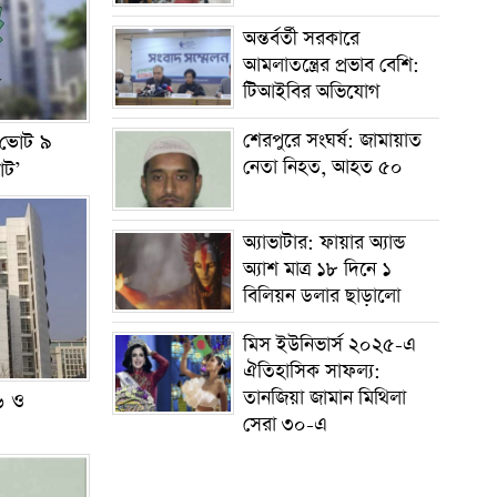
অন্তর্বর্তী সরকারে
আমলাতন্ত্রের প্রভাব বেশি:
টিআইবির অভিযোগ
শেরপুরে সংঘর্ষ: জামায়াত
 ভোট ৯
নেতা নিহত, আহত ৫০
োট’
অ্যাভাটার: ফায়ার অ্যান্ড
অ্যাশ মাত্র ১৮ দিনে ১
বিলিয়ন ডলার ছাড়ালো
মিস ইউনিভার্স ২০২৫-এ
ঐতিহাসিক সাফল্য:
তানজিয়া জামান মিথিলা
৬ ও
সেরা ৩০-এ