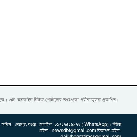
হক । এই অনলাইন নিউজ পোর্টালের তথ্যগুলো পরীক্ষামূলক প্রকাশিত।
অফিস - শেরপুর, বগুড়া। মোবাইল- ০১৭১৭৫১৬৬৭২ ( WhatsApp) । নিউজ
মেইল - newsdbt@gmail.com বিজ্ঞাপন মেইল-
dailybogratimes@gmail.com