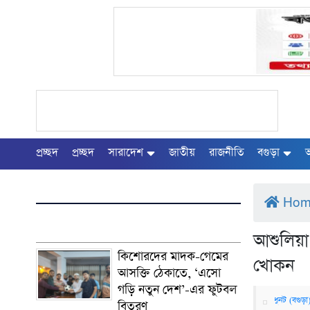
প্রচ্ছদ
প্রচ্ছদ
সারাদেশ
জাতীয়
রাজনীতি
বগুড়া
অ
Ho
আশুলিয়া 
কিশোরদের মাদক-গেমের
খোকন
আসক্তি ঠেকাতে, ‘এসো
গড়ি নতুন দেশ’-এর ফুটবল
ধুনট (বগুড়া)
বিতরণ