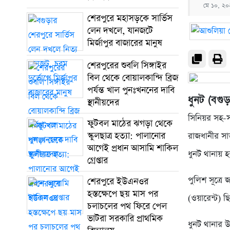
মে ১০, ২০২৬
শেরপুরে মহাসড়কে সার্ভিস
লেন দখলে, যানজটে
মির্জাপুর বাজারের মানুষ
শেরপুরের শুবলি সিঙ্গাইর
বিল থেকে বোয়ালকান্দি ব্রিজ
পর্যন্ত খাল পুনঃখননের দাবি
ধুনট (বগুড়া
স্থানীয়দের
সিনিয়র সহ-স
ফুটবল মাঠের ঝগড়া থেকে
স্কুলছাত্র হত্যা: পালানোর
রাজধানীর স
আগেই প্রধান আসামি শাকিল
ধুনট থানায় হস
গ্রেপ্তার
পুলিশ সূত্রে
শেরপুরে ইউএনওর
হস্তক্ষেপে ছয় মাস পর
(ওয়ারেন্ট) 
চলাচলের পথ ফিরে পেল
ভাটরা সরকারি প্রাথমিক
ধুনট থানার 