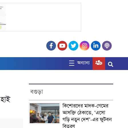
অন্যান্য
বগুড়া
 হাই
কিশোরদের মাদক-গেমের
আসক্তি ঠেকাতে, ‘এসো
গড়ি নতুন দেশ’-এর ফুটবল
বিতরণ