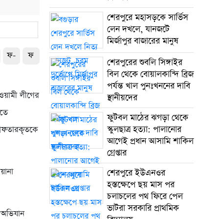
শেরপুরে মহাসড়কে সার্ভিস
লেন দখলে, যানজটে
মির্জাপুর বাজারের মানুষ
ফ-
ফ
শেরপুরের শুবলি সিঙ্গাইর
বিল থেকে বোয়ালকান্দি ব্রিজ
পর্যন্ত খাল পুনঃখননের দাবি
ওয়ামী লীগের
স্থানীয়দের
াতে
ফুটবল মাঠের ঝগড়া থেকে
স্কুলছাত্র হত্যা: পালানোর
রেফতারকৃতকে
আগেই প্রধান আসামি শাকিল
গ্রেপ্তার
োয়ানা
শেরপুরে ইউএনওর
হস্তক্ষেপে ছয় মাস পর
চলাচলের পথ ফিরে পেল
ভাটরা সরকারি প্রাথমিক
 অভিযান