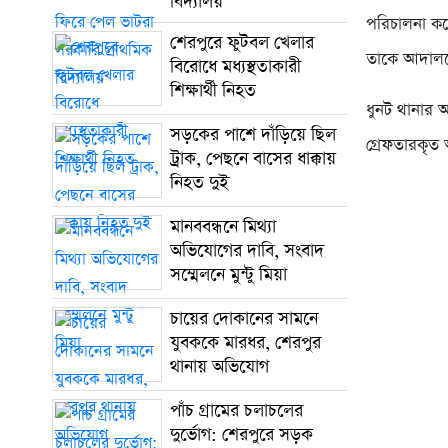
বিদ্যালয়
পরিচালনা কর
শেরপুরে ফুটবল খেলার
তাকে আদালত
বিরোধে মধ্যস্থতাকারী
শিক্ষার্থী নিহত
ধুনট থানার 
সড়কের পাশে দাঁড়িয়ে ছিল
গ্রেফতারকৃত 
ট্রাক, পেছনে বাসের ধাক্কায়
নিহত দুই
মানববন্ধনে মিথ্যা
অভিযোগের দাবি, সংবাদ
সম্মেলনে মুন্টু মিয়া
চায়ের দোকানের সামনে
যুবককে মারধর, শেরপুর
থানায় অভিযোগ
পাঁচ গ্রামের চলাচলের
দুর্ভোগ: শেরপুরে সড়ক