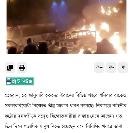
ফ+
ফ-
ফ
তেহরান, ১২ জানুয়ারি ২০২৬: ইরানের বিভিন্ন শহরে শনিবার রাতেও
সরকারবিরোধী বিক্ষোভ তীব্র আকার ধারণ করেছে। নিরাপত্তা বাহিনীর
কঠোর দমনপীড়ন সত্ত্বেও বিক্ষোভকারীরা রাস্তায় নেমে আছেন। গত
তিন দিনে শতাধিক মানুষ নিহত হয়েছেন বলে বিবিসির খবরে জানা