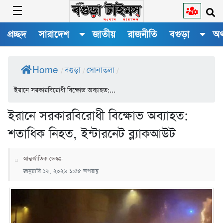
প্রচ্ছদ
সারাদেশ
জাতীয়
রাজনীতি
বগুড়া
অর
Home
বগুড়া
সোনাতলা
/
/
/
ইরানে সরকারবিরোধী বিক্ষোভ অব্যাহত:...
ইরানে সরকারবিরোধী বিক্ষোভ অব্যাহত:
শতাধিক নিহত, ইন্টারনেট ব্ল্যাকআউট
আন্তর্জাতিক ডেস্কঃ-
জানুয়ারি ১২, ২০২৬ ১:৫৫ অপরাহ্ণ