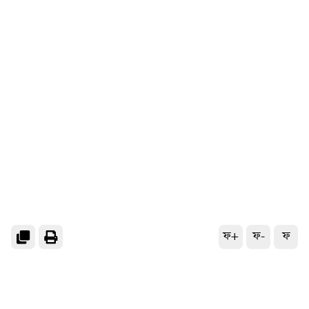
ফ+
ফ-
ফ