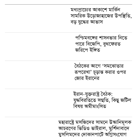
মধ্যপ্রাচ্যের আকাশে মার্কিন
সামরিক উড়োজাহাজের উপস্থিতি,
বড় যুদ্ধের আভাস
পশ্চিমবঙ্গের শাসনভার নিতে
পারে বিজেপি, বুথফেরত
জরিপে ইঙ্গিত
বৈঠকের আগে ‘সমঝোতার
রূপরেখা’ চূড়ান্ত করার ওপর
জোর ইরানের
ইরান-যুক্তরাষ্ট্র বৈঠক:
যুদ্ধবিরতিতে সম্মতি, কিছু জটিল
বিষয় অমীমাংসিত
মহারাষ্ট্রে মসজিদের সামনে উস্কানিমূলক
আচরণের ভিডিও ভাইরাল, মুর্শিদাবাদে
মুসলিমদের দোকানপাটে অগ্নিসংযোগ