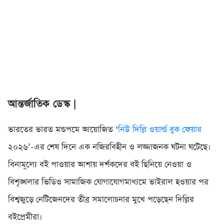
আন্তর্জাতিক ডেস্ক |
ভারতের ভারত মন্ডপমে আয়োজিত ‘
নিউ দিল্লি ওয়ার্ল্ড বুক ফেয়ার
২০২৬’-এর শেষ দিনে এক নজিরবিহীন ও লজ্জাজনক ঘটনা ঘটেছে।
বিনামূল্যে বই পাওয়ার আশায় দর্শকদের বই ছিনিয়ে নেওয়া ও
বিশৃঙ্খলার ভিডিও সামাজিক যোগাযোগমাধ্যমে ভাইরাল হওয়ার পর
বিশ্বজুড়ে নেটিজেনদের তীব্র সমালোচনার মুখে পড়েছেন দিল্লির
বইপ্রেমীরা।