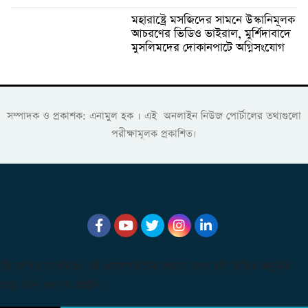
মহারাষ্ট্রে মসজিদের সামনে উস্কানিমূলক
আচরণের ভিডিও ভাইরাল, মুর্শিদাবাদে
মুসলিমদের দোকানপাটে অগ্নিসংযোগ
সম্পাদক ও প্রকাশক: এনামুল হক । এই অনলাইন নিউজ পোর্টালের তথ্যগুলো
পরীক্ষামূলক প্রকাশিত।
© সর্বস্বত্ব সংরক্ষিতঃ এই ওয়েবসাইটের কোনো লেখা ছবি ভিডিও অনুমতি
ছাড়া কপি করা বে-আইনি