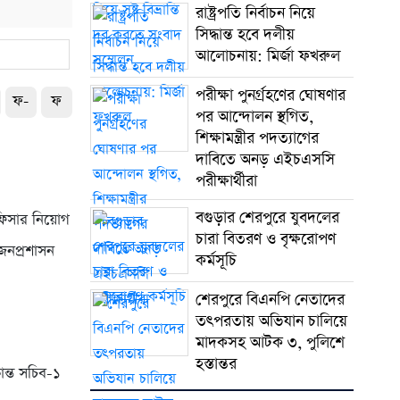
রাষ্ট্রপতি নির্বাচন নিয়ে
সিদ্ধান্ত হবে দলীয়
আলোচনায়: মির্জা ফখরুল
পরীক্ষা পুনর্গ্রহণের ঘোষণার
ফ-
ফ
পর আন্দোলন স্থগিত,
শিক্ষামন্ত্রীর পদত্যাগের
দাবিতে অনড় এইচএসসি
পরীক্ষার্থীরা
বগুড়ার শেরপুরে যুবদলের
অফিসার নিয়োগ
চারা বিতরণ ও বৃক্ষরোপণ
 জনপ্রশাসন
কর্মসূচি
শেরপুরে বিএনপি নেতাদের
তৎপরতায় অভিযান চালিয়ে
মাদকসহ আটক ৩, পুলিশে
হস্তান্তর
ান্ত সচিব-১