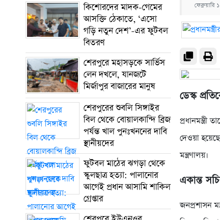
কিশোরদের মাদক-গেমের
ফেব্রুয়ার
আসক্তি ঠেকাতে, ‘এসো
গড়ি নতুন দেশ’-এর ফুটবল
বিতরণ
শেরপুরে মহাসড়কে সার্ভিস
লেন দখলে, যানজটে
মির্জাপুর বাজারের মানুষ
ডেস্ক প্রত
শেরপুরের শুবলি সিঙ্গাইর
বিল থেকে বোয়ালকান্দি ব্রিজ
প্রধানমন্ত্
পর্যন্ত খাল পুনঃখননের দাবি
দেওয়া হয়েছে।
স্থানীয়দের
মন্ত্রণালয়।
ফুটবল মাঠের ঝগড়া থেকে
স্কুলছাত্র হত্যা: পালানোর
একান্ত সচ
আগেই প্রধান আসামি শাকিল
গ্রেপ্তার
জনপ্রশাসন মন
শেরপুরে ইউএনওর