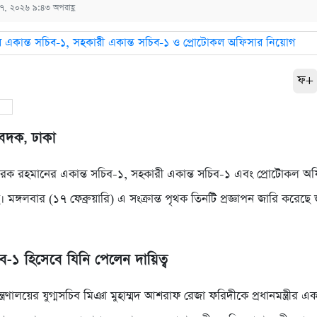
ি ১৭, ২০২৬ ৯:৪৩ অপরাহ্ণ
ফ+
িবেদক, ঢাকা
রী তারেক রহমানের একান্ত সচিব-১, সহকারী একান্ত সচিব-১ এবং প্রোটোকল 
 মঙ্গলবার (১৭ ফেব্রুয়ারি) এ সংক্রান্ত পৃথক তিনটি প্রজ্ঞাপন জারি করেছে
িব-১ হিসেবে যিনি পেলেন দায়িত্ব
্ত্রণালয়ের যুগ্মসচিব মিঞা মুহাম্মদ আশরাফ রেজা ফরিদীকে প্রধানমন্ত্রীর এক