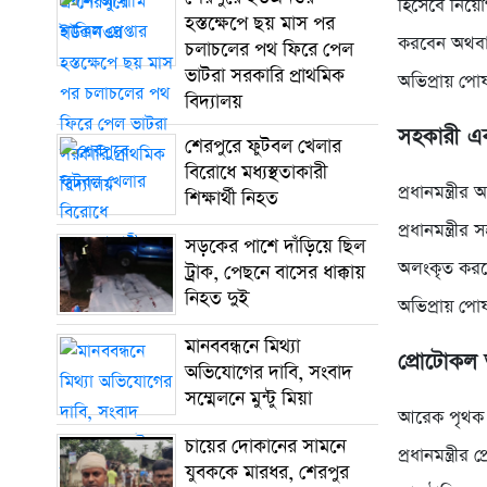
হিসেবে নিয়োগ
হস্তক্ষেপে ছয় মাস পর
করবেন অথবা 
চলাচলের পথ ফিরে পেল
ভাটরা সরকারি প্রাথমিক
অভিপ্রায় প
বিদ্যালয়
সহকারী এক
শেরপুরে ফুটবল খেলার
বিরোধে মধ্যস্থতাকারী
প্রধানমন্ত্র
শিক্ষার্থী নিহত
প্রধানমন্ত্রী
সড়কের পাশে দাঁড়িয়ে ছিল
অলংকৃত করব
ট্রাক, পেছনে বাসের ধাক্কায়
নিহত দুই
অভিপ্রায় প
মানববন্ধনে মিথ্যা
প্রোটোকল
অভিযোগের দাবি, সংবাদ
সম্মেলনে মুন্টু মিয়া
আরেক পৃথক আ
চায়ের দোকানের সামনে
প্রধানমন্ত্র
যুবককে মারধর, শেরপুর