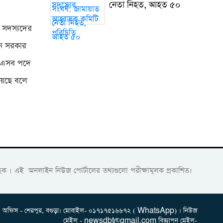
নেতা নিহত, আহত ৫০
দ সদস্যদের
তুন সরকার
ের এসব পদে
য়েছে বলে
হক । এই অনলাইন নিউজ পোর্টালের তথ্যগুলো পরীক্ষামূলক প্রকাশিত।
অফিস - শেরপুর, বগুড়া। মোবাইল- ০১৭১৭৫১৬৬৭২ ( WhatsApp) । নিউজ
মেইল - newsdbt@gmail.com বিজ্ঞাপন মেইল-