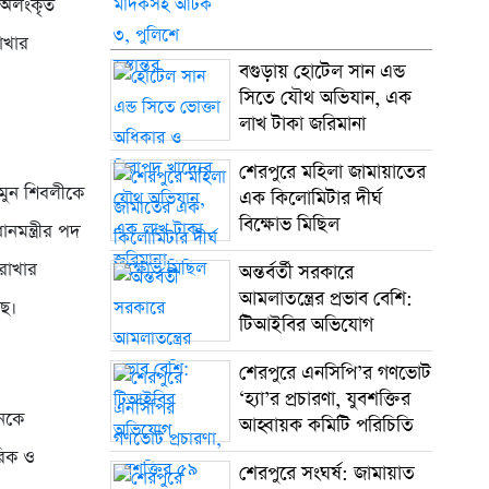
পদ অলংকৃত
াখার
বগুড়ায় হোটেল সান এন্ড
সিতে যৌথ অভিযান, এক
লাখ টাকা জরিমানা
শেরপুরে মহিলা জামায়াতের
মামুন শিবলীকে
এক কিলোমিটার দীর্ঘ
বিক্ষোভ মিছিল
ানমন্ত্রীর পদ
রাখার
অন্তর্বর্তী সরকারে
আমলাতন্ত্রের প্রভাব বেশি:
ছে।
টিআইবির অভিযোগ
শেরপুরে এনসিপি’র গণভোট
‘হ্যা’র প্রচারণা, যুবশক্তির
েনকে
আহ্বায়ক কমিটি পরিচিতি
তরিক ও
শেরপুরে সংঘর্ষ: জামায়াত