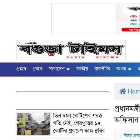
প্রচ্ছদ
প্রচ্ছদ
সারাদেশ
জাতীয়
রাজনীতি
বগুড়া
অ
Ho
প্রধানমন
তিন দফা নোটিশের পরও
অফিসার
গতি নেই, শেরপুরের ১৭
কোটির প্রকল্পে কাজ স্থবির
নিউজ ডেস্ক