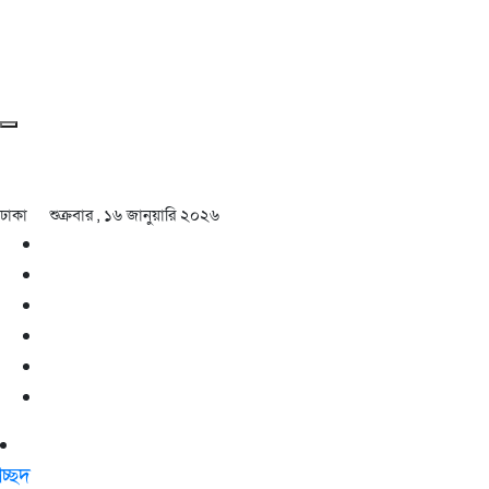
ঢাকা
শুক্রবার , ১৬ জানুয়ারি ২০২৬
্রচ্ছদ