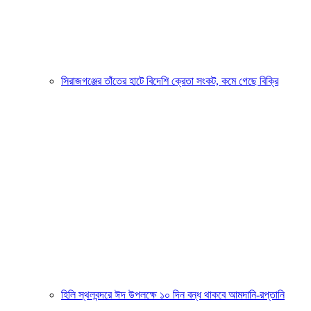
সিরাজগঞ্জের তাঁতের হাটে বিদেশি ক্রেতা সংকট, কমে গেছে বিক্রি
হিলি স্থলবন্দরে ঈদ উপলক্ষে ১০ দিন বন্ধ থাকবে আমদানি-রপ্তানি