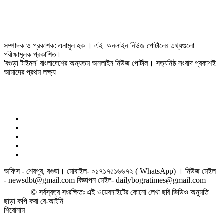
সম্পাদক ও প্রকাশক: এনামুল হক । এই অনলাইন নিউজ পোর্টালের তথ্যগুলো
পরীক্ষামূলক প্রকাশিত।
'বগুড়া টাইমস' বাংলাদেশের অন্যতম অনলাইন নিউজ পোর্টাল। সত্যনিষ্ঠ সংবাদ প্রকাশই
আমাদের প্রথম লক্ষ্য
অফিস - শেরপুর, বগুড়া। মোবাইল- ০১৭১৭৫১৬৬৭২ ( WhatsApp) । নিউজ মেইল
- newsdbt@gmail.com বিজ্ঞাপন মেইল- dailybogratimes@gmail.com
© সর্বস্বত্ব সংরক্ষিতঃ এই ওয়েবসাইটের কোনো লেখা ছবি ভিডিও অনুমতি
ছাড়া কপি করা বে-আইনি
শিরোনাম