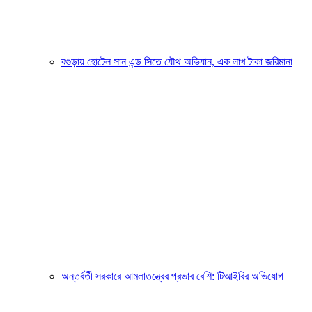
বগুড়ায় হোটেল সান এন্ড সিতে যৌথ অভিযান, এক লাখ টাকা জরিমানা
অন্তর্বর্তী সরকারে আমলাতন্ত্রের প্রভাব বেশি: টিআইবির অভিযোগ