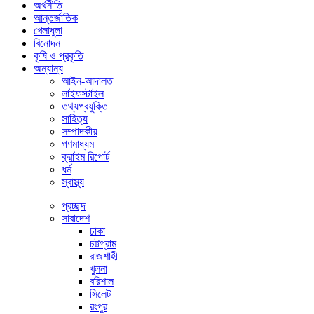
অর্থনীতি
আন্তর্জাতিক
খেলাধুলা
বিনোদন
কৃষি ও প্রকৃতি
অন্যান্য
আইন-আদালত
লাইফস্টাইল
তথ্যপ্রযুক্তি
সাহিত্য
সম্পাদকীয়
গণমাধ্যম
ক্রাইম রিপোর্ট
ধর্ম
স্বাস্থ্য
প্রচ্ছদ
সারাদেশ
ঢাকা
চট্টগ্রাম
রাজশাহী
খুলনা
বরিশাল
সিলেট
রংপুর