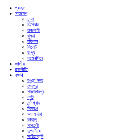
প্রচ্ছদ
সারাদেশ
ঢাকা
চট্টগ্রাম
রাজশাহী
খুলনা
বরিশাল
সিলেট
রংপুর
ময়মনসিংহ
জাতীয়
রাজনীতি
বগুড়া
বগুড়া সদর
শেরপুর
শাজাহানপুর
ধুনট
নন্দীগ্রাম
শিবগঞ্জ
আদমদিঘি
কাহালু
গাবতলী
দুপচাঁচিয়া
সারিয়াকান্দি