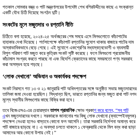
গতকাল সোমবার বস্ত্র ও পাট মন্ত্রণালয়ের উপদেষ্টা শেখ বশিরউদ্দীনের কাছে এ সংক্রান্ত
একটি যৌথ চিঠি দিয়েছে সংগঠন দুটি।
সংকটের মূলে মজুতদার ও রপ্তানি নীতি
চিঠিতে বলা হয়েছে, ২০২৪-২৫ অর্থবছরের শেষ সময়ে এসে মিলগুলোতে কাঁচাপাটের
হাহাকার দেখা দিয়েছে। শর্তসাপেক্ষে কাঁচাপাট রপ্তানির সুযোগ থাকায় বাজারে পাটের দাম
অস্বাভাবিকভাবে বেড়ে গেছে। এই সুযোগে একশ্রেণির মধ্যস্বত্বভোগী ও ব্যবসায়ী
বিপুল পরিমাণ পাট মজুত করে কৃত্রিম সংকট সৃষ্টি করেছে। ফলে মিলগুলো প্রয়োজনীয়
কাঁচামাল সংগ্রহ করতে পারছে না এবং বিদেশি ক্রেতাদের কাছে সময়মতো পণ্য সরবরাহ
করা অসম্ভব হয়ে পড়ছে।
‘লোক দেখানো’ অভিযান ও অকার্যকর পদক্ষেপ
সংকট নিরসনে গত ১৩ ও ২১ জানুয়ারি পাট অধিদপ্তরের সঙ্গে অনুষ্ঠিত সভায় মজুতদারদের
তালিকা জমা দেওয়া হয়েছিল। সিদ্ধান্ত ছিল, ভারতে রপ্তানির জন্য মজুত রাখা পাট নগদ
মূল্যে স্থানীয় মিলগুলোর কাছে বিক্রি করা হবে।
তবে বিজেএসএ-এর চেয়ারম্যান
তাপস প্রামাণিক
ক্ষোভ প্রকা
শ করে বলেন, “সব পাট
এ
খন মজুতদারদের দখলে। সরকারকে জানানোর পর কিছু লোক দেখানো (ক্যাম্পেইনমূলক)
পদক্ষেপ নেওয়া হলেও বাস্তবে কোনো ফল আসেনি। তারা সরকারি নির্দেশনা অমান্য করে
পাট বাজারে ছাড়ছে না। এ অবস্থা চলতে থাকলে ১ ফেব্রুয়ারি থেকে মিল বন্ধ করা ছাড়া
আমাদের আর কোনো উপায় নেই।”