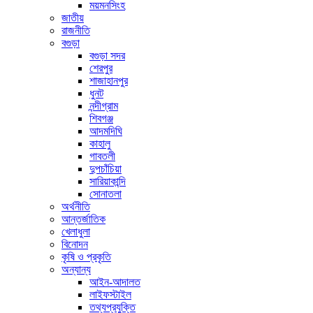
ময়মনসিংহ
জাতীয়
রাজনীতি
বগুড়া
বগুড়া সদর
শেরপুর
শাজাহানপুর
ধুনট
নন্দীগ্রাম
শিবগঞ্জ
আদমদিঘি
কাহালু
গাবতলী
দুপচাঁচিয়া
সারিয়াকান্দি
সোনাতলা
অর্থনীতি
আন্তর্জাতিক
খেলাধুলা
বিনোদন
কৃষি ও প্রকৃতি
অন্যান্য
আইন-আদালত
লাইফস্টাইল
তথ্যপ্রযুক্তি