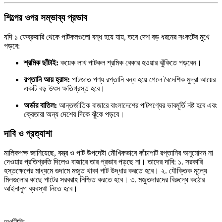
শিল্পের ওপর সম্ভাব্য প্রভাব
যদি ১ ফেব্রুয়ারি থেকে পাটকলগুলো বন্ধ হয়ে যায়, তবে দেশ বড় ধরনের সংকটের মুখে
পড়বে:
শ্রমিক ছাঁটাই:
কয়েক লাখ পাটকল শ্রমিক বেকার হওয়ার ঝুঁকিতে পড়বেন।
রপ্তানি আয় হ্রাস:
পাটজাত পণ্য রপ্তানি বন্ধ হয়ে গেলে বৈদেশিক মুদ্রা আয়ের
একটি বড় উৎস ক্ষতিগ্রস্ত হবে।
অর্ডার বাতিল:
আন্তর্জাতিক বাজারে বাংলাদেশের পাটপণ্যের ভাবমূর্তি নষ্ট হবে এবং
ক্রেতারা অন্য দেশের দিকে ঝুঁকে পড়বে।
দাবি ও প্রত্যাশা
মালিকপক্ষ জানিয়েছে, বস্ত্র ও পাট উপদেষ্টা মৌখিকভাবে কাঁচাপাট রপ্তানির অনুমোদন না
দেওয়ার প্রতিশ্রুতি দিলেও বাজারে তার প্রভাব পড়ছে না। তাদের দাবি: ১. সরকারি
হস্তক্ষেপের মাধ্যমে গুদামে মজুত থাকা পাট উদ্ধার করতে হবে। ২. যৌক্তিক মূল্যে
মিলগুলোর কাছে পাটের সরবরাহ নিশ্চিত করতে হবে। ৩. মজুতদারদের বিরুদ্ধে কঠোর
আইনানুগ ব্যবস্থা নিতে হবে।