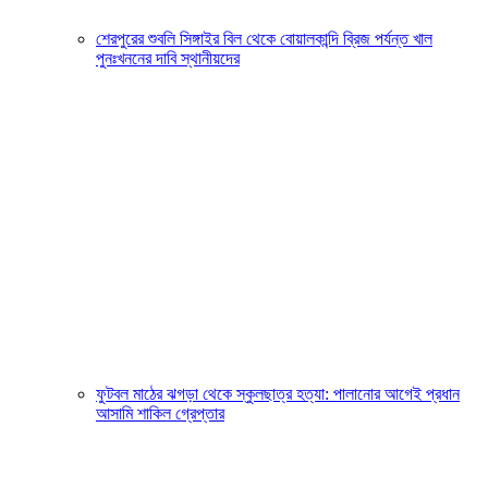
শেরপুরের শুবলি সিঙ্গাইর বিল থেকে বোয়ালকান্দি ব্রিজ পর্যন্ত খাল
পুনঃখননের দাবি স্থানীয়দের
ফুটবল মাঠের ঝগড়া থেকে স্কুলছাত্র হত্যা: পালানোর আগেই প্রধান
আসামি শাকিল গ্রেপ্তার