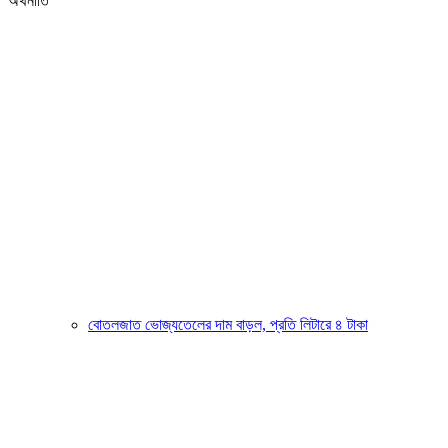
অর্থনীতি
বোতলজাত ভোজ্যতেলের দাম বাড়ল, প্রতি লিটারে ৪ টাকা