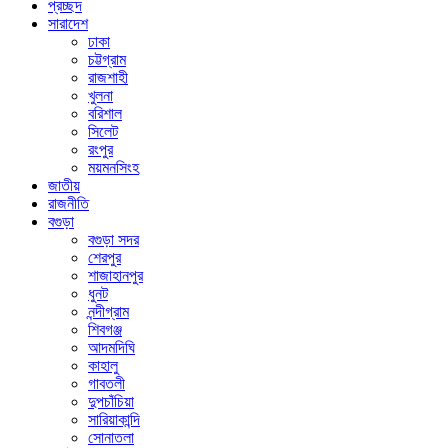
প্রচ্ছদ
সারাদেশ
ঢাকা
চট্টগ্রাম
রাজশাহী
খুলনা
বরিশাল
সিলেট
রংপুর
ময়মনসিংহ
জাতীয়
রাজনীতি
বগুড়া
বগুড়া সদর
শেরপুর
শাজাহানপুর
ধুনট
নন্দীগ্রাম
শিবগঞ্জ
আদমদিঘি
কাহালু
গাবতলী
দুপচাঁচিয়া
সারিয়াকান্দি
সোনাতলা