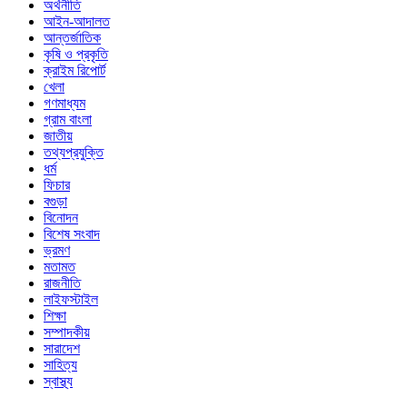
অর্থনীতি
আইন-আদালত
আন্তর্জাতিক
কৃষি ও প্রকৃতি
ক্রাইম রিপোর্ট
খেলা
গণমাধ্যম
গ্রাম বাংলা
জাতীয়
তথ্যপ্রযুক্তি
ধর্ম
ফিচার
বগুড়া
বিনোদন
বিশেষ সংবাদ
ভ্রমণ
মতামত
রাজনীতি
লাইফস্টাইল
শিক্ষা
সম্পাদকীয়
সারাদেশ
সাহিত্য
স্বাস্থ্য