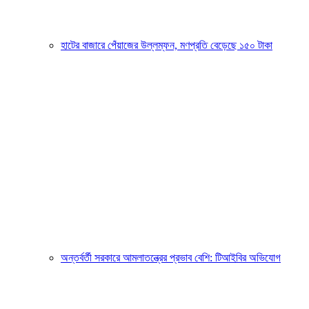
হাটের বাজারে পেঁয়াজের উল্লম্ফন, মণপ্রতি বেড়েছে ১৫০ টাকা
অন্তর্বর্তী সরকারে আমলাতন্ত্রের প্রভাব বেশি: টিআইবির অভিযোগ