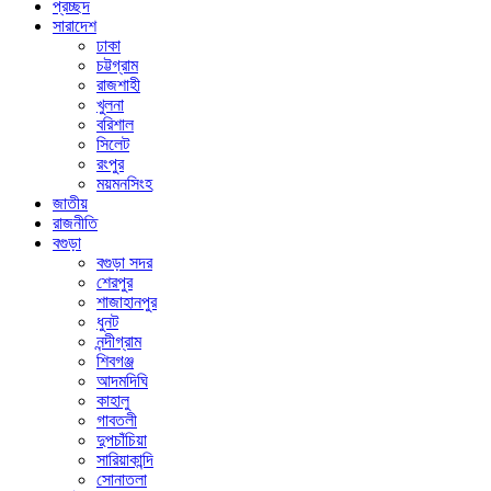
প্রচ্ছদ
সারাদেশ
ঢাকা
চট্টগ্রাম
রাজশাহী
খুলনা
বরিশাল
সিলেট
রংপুর
ময়মনসিংহ
জাতীয়
রাজনীতি
বগুড়া
বগুড়া সদর
শেরপুর
শাজাহানপুর
ধুনট
নন্দীগ্রাম
শিবগঞ্জ
আদমদিঘি
কাহালু
গাবতলী
দুপচাঁচিয়া
সারিয়াকান্দি
সোনাতলা