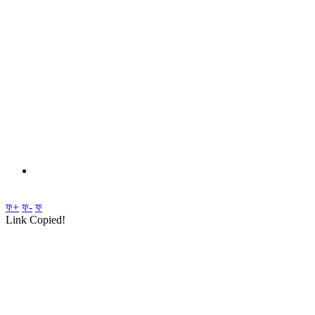
ফ+
ফ-
ফ
Link Copied!