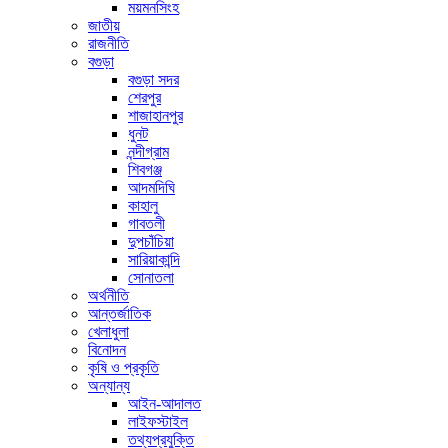
ময়মনসিংহ
জাতীয়
রাজনীতি
বগুড়া
বগুড়া সদর
শেরপুর
শাজাহানপুর
ধুনট
নন্দীগ্রাম
শিবগঞ্জ
আদমদিঘি
কাহালু
গাবতলী
দুপচাঁচিয়া
সারিয়াকান্দি
সোনাতলা
অর্থনীতি
আন্তর্জাতিক
খেলাধুলা
বিনোদন
কৃষি ও প্রকৃতি
অন্যান্য
আইন-আদালত
লাইফস্টাইল
তথ্যপ্রযুক্তি