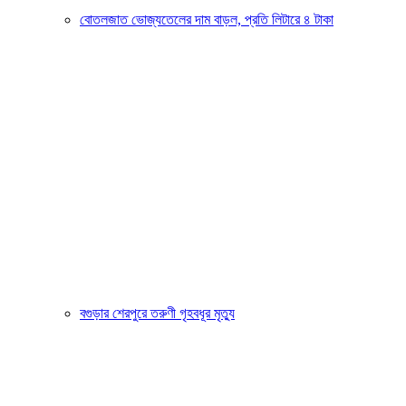
বোতলজাত ভোজ্যতেলের দাম বাড়ল, প্রতি লিটারে ৪ টাকা
বগুড়ার শেরপুরে তরুণী গৃহবধূর মৃত্যু