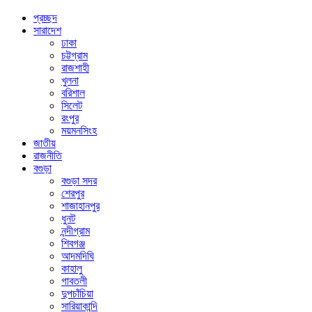
প্রচ্ছদ
সারাদেশ
ঢাকা
চট্টগ্রাম
রাজশাহী
খুলনা
বরিশাল
সিলেট
রংপুর
ময়মনসিংহ
জাতীয়
রাজনীতি
বগুড়া
বগুড়া সদর
শেরপুর
শাজাহানপুর
ধুনট
নন্দীগ্রাম
শিবগঞ্জ
আদমদিঘি
কাহালু
গাবতলী
দুপচাঁচিয়া
সারিয়াকান্দি