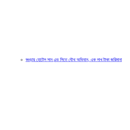
বগুড়ায় হোটেল সান এন্ড সিতে যৌথ অভিযান, এক লাখ টাকা জরিমানা