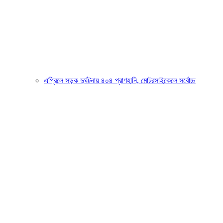
এপ্রিলে সড়ক দুর্ঘটনায় ৪০৪ প্রাণহানি, মোটরসাইকেলে সর্বোচ্চ