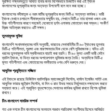
সুরক্ষিত লক্ষ্যবস্তুতে আঘাত হানার জন্য বিশেষভাবে ডিজাইন করা এই ট্যাংক
বাংলাদেশের ভূপ্রকৃতির জন্য অত্যন্ত উপযোগী বলে মনে করা হচ্ছে।
বাংলাদেশের নদীমাতৃক ও নরম মাটির ভূপ্রকৃতির জন্য ভিটি-৫ অত্যন্ত কার্যকর। ভারী
ট্যাংক যেখানে চলাচলে সীমাবদ্ধতার সম্মুখীন হয়, সেখানে ভিটি-৫ তার হালকা ওজন এবং
উচ্চ গতিশীলতার কারণে সহজেই যেকোনো দুর্গম এলাকায় মোতায়েন করা সম্ভব। সংকীর্ণ
ব্রিজ অতিক্রম করতেও এটি সক্ষম।
তুলনামূলক সুবিধা
বাংলাদেশি সংবাদমাধ্যমের দাবি অনুযায়ী, ভারতের সেনাবাহিনীর টি-৯০ ট্যাংকের তুলনায়
ভিটি-৫ গতিশীলতা, সুরক্ষা এবং মারণক্ষমতার দিক থেকে বেশি সুবিধাজনক। যদিও এই
ধরনের তুলনামূলক দাবি স্বাধীনভাবে যাচাই করা হয়নি। টি-৯০ মূলত একটি ভারী মেইন
ব্যাটল ট্যাংক, যা ভিন্ন ধরনের অপারেশনাল ভূমিকার জন্য তৈরি। অন্যদিকে ভিটি-৫
মূলত গতিশীলতা এবং মোতায়েনের নমনীয়তার ওপর বেশি গুরুত্ব দেয়।
আধুনিক প্রযুক্তিতে সজ্জিত
এই ট্যাংকে রয়েছে ডিজিটাল ব্যাটলফিল্ড ম্যানেজমেন্ট সিস্টেম, থার্মাল ইমেজিং সাইট এবং
আধুনিক ফায়ার কন্ট্রোল সিস্টেম, যা দিন ও রাত উভয় সময়ে নির্ভুলভাবে লক্ষ্যভেদ করতে
সহায়তা করে। এই প্রযুক্তি যুদ্ধক্ষেত্রে সেনাদের কার্যকর ভূমিকা রাখতে বিশেষ ভূমিকা
রাখবে।
চীন-বাংলাদেশ সামরিক সম্পর্ক
গত এক দশকে চীন বাংলাদেশের অন্যতম প্রধান প্রতিরক্ষা অংশীদার হিসেবে আবির্ভূত