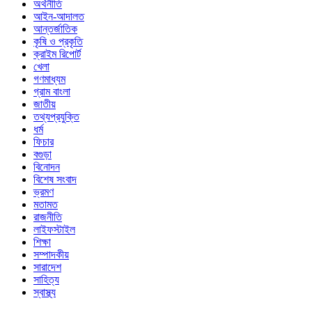
অর্থনীতি
আইন-আদালত
আন্তর্জাতিক
কৃষি ও প্রকৃতি
ক্রাইম রিপোর্ট
খেলা
গণমাধ্যম
গ্রাম বাংলা
জাতীয়
তথ্যপ্রযুক্তি
ধর্ম
ফিচার
বগুড়া
বিনোদন
বিশেষ সংবাদ
ভ্রমণ
মতামত
রাজনীতি
লাইফস্টাইল
শিক্ষা
সম্পাদকীয়
সারাদেশ
সাহিত্য
স্বাস্থ্য