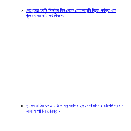
শেরপুরের শুবলি সিঙ্গাইর বিল থেকে বোয়ালকান্দি ব্রিজ পর্যন্ত খাল
পুনঃখননের দাবি স্থানীয়দের
ফুটবল মাঠের ঝগড়া থেকে স্কুলছাত্র হত্যা: পালানোর আগেই প্রধান
আসামি শাকিল গ্রেপ্তার