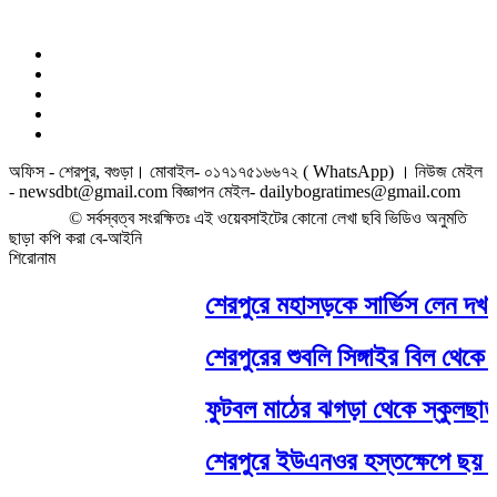
অফিস - শেরপুর, বগুড়া। মোবাইল- ০১৭১৭৫১৬৬৭২ ( WhatsApp) । নিউজ মেইল
- newsdbt@gmail.com বিজ্ঞাপন মেইল- dailybogratimes@gmail.com
© সর্বস্বত্ব সংরক্ষিতঃ এই ওয়েবসাইটের কোনো লেখা ছবি ভিডিও অনুমতি
ছাড়া কপি করা বে-আইনি
শিরোনাম
শেরপুরে মহাসড়কে সার্ভিস লেন দখলে, য
শেরপুরের শুবলি সিঙ্গাইর বিল থেকে বোয়া
ফুটবল মাঠের ঝগড়া থেকে স্কুলছাত্র 
শেরপুরে ইউএনওর হস্তক্ষেপে ছয় মাস 