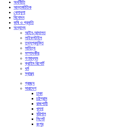
অর্থনীতি
আন্তর্জাতিক
খেলাধুলা
বিনোদন
কৃষি ও প্রকৃতি
অন্যান্য
আইন-আদালত
লাইফস্টাইল
তথ্যপ্রযুক্তি
সাহিত্য
সম্পাদকীয়
গণমাধ্যম
ক্রাইম রিপোর্ট
ধর্ম
স্বাস্থ্য
প্রচ্ছদ
সারাদেশ
ঢাকা
চট্টগ্রাম
রাজশাহী
খুলনা
বরিশাল
সিলেট
রংপুর