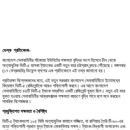
ডেস্ক প্রতিবেদক-
বাংলাদেশ সেনাবাহিনীর সাঁজোয়া ইউনিটের সক্ষমতা বৃদ্ধির অংশ হিসেবে চীন থেকে
অত্যাধুনিক ভিটি-৫ হালকা ট্যাংকের একটি নতুন বহর চট্টগ্রাম বন্দরে পৌঁছেছে। মঙ্গলবার
(১৭ ফেব্রুয়ারি) ডিফেন্স ব্লগের এক প্রতিবেদনে এই তথ্য জানানো হয়।
প্রতিরক্ষা বিশ্লেষকদের মতে, এই নতুন সরবরাহ বাংলাদেশ সেনাবাহিনীতে ইতোমধ্যে
বিদ্যমান ভিটি-৫ রেজিমেন্টকে আরও শক্তিশালী করবে। এর আগে বাংলাদেশ
সেনাবাহিনীতে ৪৪টি ভিটি-৫ ট্যাংক সম্বলিত একটি রেজিমেন্ট যুক্ত ছিল। নতুন এই বহর
যুক্ত হওয়ায় সেনাবাহিনীর আক্রমণাত্মক সক্ষমতা বহুগুণে বৃদ্ধি পাবে বলে মনে করছেন
সামরিক বিশেষজ্ঞরা।
প্রযুক্তিগত সক্ষমতা ও বৈশিষ্ট্য
ভিটি-৫ ট্যাংকগুলো ১০৫ মিমি অত্যাধুনিক কামানে সজ্জিত, যা রাশিয়ার তৈরি টি-৯০-এর
মতো শক্তিশালী প্রধান যুদ্ধ ট্যাংক মোকাবিলায় সক্ষম। ট্যাংক-বিধ্বংসী অপারেশন এবং