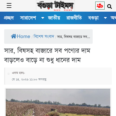
প্রচ্ছদ
সারাদেশ
জাতীয়
রাজনীতি
বগুড়া
অর
Home
বিশেষ সংবাদ
/
/
সার, বিষসহ বাজারে সব...
সার, বিষসহ বাজারে সব পণ্যের দাম
বাড়লেও বাড়ে না শুধু ধানের দাম
এনাম হকঃ-
মে ১৪, ২০২৬ ১১:০০ অপরাহ্ণ