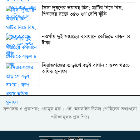
সিসা দূষণের ভয়াবহ চিত্র: মাটির নিচে বিষ,
শিশুদের রক্তে ৩৫০ গুণ বেশি ঝুঁকি
নওগাঁয় দুই সপ্তাহের ব্যবধানে কেজিতে বাড়ল ৪
টাকা
সিরাজগঞ্জের তাড়াশে বড়ই বাগান : স্বল্প খরচে
অধিক মুনাফা
সম্পাদক ও প্রকাশক: এনামুল হক । এই অনলাইন নিউজ পোর্টালের তথ্যগুলো
পরীক্ষামূলক প্রকাশিত।