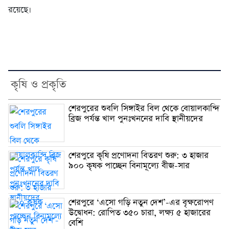
রয়েছে।
কৃষি ও প্রকৃতি
শেরপুরের শুবলি সিঙ্গাইর বিল থেকে বোয়ালকান্দি
ব্রিজ পর্যন্ত খাল পুনঃখননের দাবি স্থানীয়দের
শেরপুরে কৃষি প্রণোদনা বিতরণ শুরু: ৩ হাজার
৯০০ কৃষক পাচ্ছেন বিনামূল্যে বীজ-সার
শেরপুরে ‘এসো গড়ি নতুন দেশ’-এর বৃক্ষরোপণ
উদ্বোধন: রোপিত ৩৫০ চারা, লক্ষ্য ৫ হাজারের
বেশি