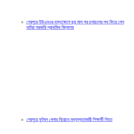
শেরপুরে ইউএনওর হস্তক্ষেপে ছয় মাস পর চলাচলের পথ ফিরে পেল
ভাটরা সরকারি প্রাথমিক বিদ্যালয়
শেরপুরে ফুটবল খেলার বিরোধে মধ্যস্থতাকারী শিক্ষার্থী নিহত