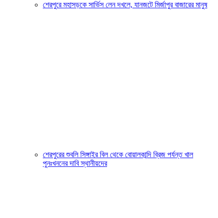
শেরপুরে মহাসড়কে সার্ভিস লেন দখলে, যানজটে মির্জাপুর বাজারের মানুষ
শেরপুরের শুবলি সিঙ্গাইর বিল থেকে বোয়ালকান্দি ব্রিজ পর্যন্ত খাল
পুনঃখননের দাবি স্থানীয়দের