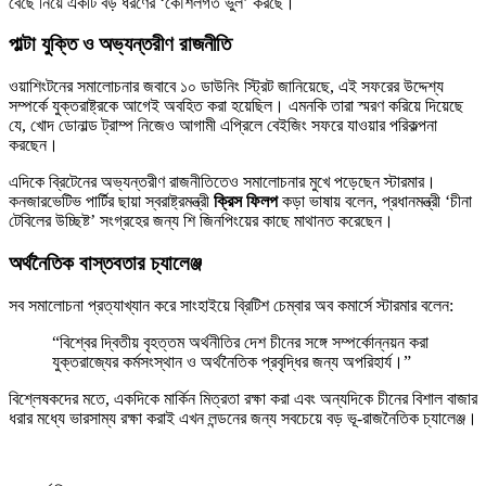
বেছে নিয়ে একটি বড় ধরণের ‘কৌশলগত ভুল’ করছে।
পাল্টা যুক্তি ও অভ্যন্তরীণ রাজনীতি
ওয়াশিংটনের সমালোচনার জবাবে ১০ ডাউনিং স্ট্রিট জানিয়েছে, এই সফরের উদ্দেশ্য
সম্পর্কে যুক্তরাষ্ট্রকে আগেই অবহিত করা হয়েছিল। এমনকি তারা স্মরণ করিয়ে দিয়েছে
যে, খোদ ডোনাল্ড ট্রাম্প নিজেও আগামী এপ্রিলে বেইজিং সফরে যাওয়ার পরিকল্পনা
করছেন।
এদিকে ব্রিটেনের অভ্যন্তরীণ রাজনীতিতেও সমালোচনার মুখে পড়েছেন স্টারমার।
কনজারভেটিভ পার্টির ছায়া স্বরাষ্ট্রমন্ত্রী
ক্রিস ফিলপ
কড়া ভাষায় বলেন, প্রধানমন্ত্রী ‘চীনা
টেবিলের উচ্ছিষ্ট’ সংগ্রহের জন্য শি জিনপিংয়ের কাছে মাথানত করেছেন।
অর্থনৈতিক বাস্তবতার চ্যালেঞ্জ
সব সমালোচনা প্রত্যাখ্যান করে সাংহাইয়ে ব্রিটিশ চেম্বার অব কমার্সে স্টারমার বলেন:
“বিশ্বের দ্বিতীয় বৃহত্তম অর্থনীতির দেশ চীনের সঙ্গে সম্পর্কোন্নয়ন করা
যুক্তরাজ্যের কর্মসংস্থান ও অর্থনৈতিক প্রবৃদ্ধির জন্য অপরিহার্য।”
বিশ্লেষকদের মতে, একদিকে মার্কিন মিত্রতা রক্ষা করা এবং অন্যদিকে চীনের বিশাল বাজার
ধরার মধ্যে ভারসাম্য রক্ষা করাই এখন লন্ডনের জন্য সবচেয়ে বড় ভূ-রাজনৈতিক চ্যালেঞ্জ।