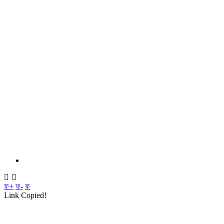
ফ+
ফ-
ফ
Link Copied!