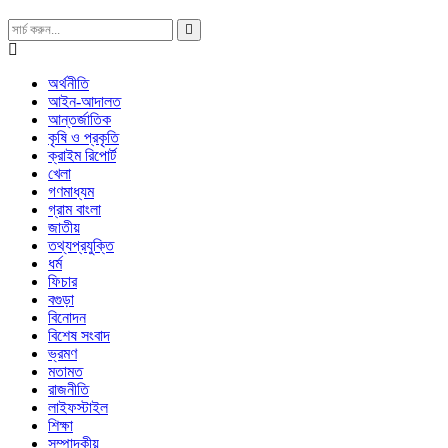
অর্থনীতি
আইন-আদালত
আন্তর্জাতিক
কৃষি ও প্রকৃতি
ক্রাইম রিপোর্ট
খেলা
গণমাধ্যম
গ্রাম বাংলা
জাতীয়
তথ্যপ্রযুক্তি
ধর্ম
ফিচার
বগুড়া
বিনোদন
বিশেষ সংবাদ
ভ্রমণ
মতামত
রাজনীতি
লাইফস্টাইল
শিক্ষা
সম্পাদকীয়