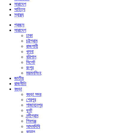
সারাদেশ
সাহিত্য
স্বাস্থ্য
প্রচ্ছদ
সারাদেশ
ঢাকা
চট্টগ্রাম
রাজশাহী
খুলনা
বরিশাল
সিলেট
রংপুর
ময়মনসিংহ
জাতীয়
রাজনীতি
বগুড়া
বগুড়া সদর
শেরপুর
শাজাহানপুর
ধুনট
নন্দীগ্রাম
শিবগঞ্জ
আদমদিঘি
কাহালু