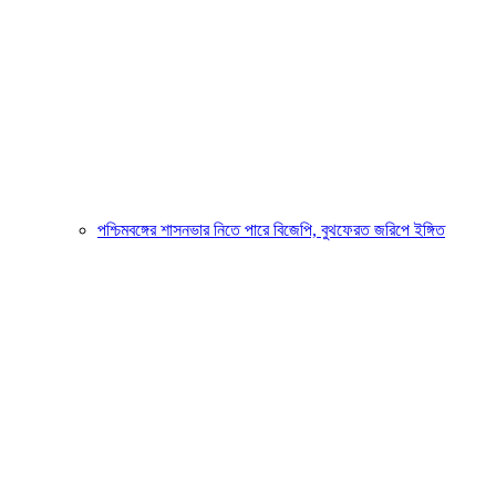
পশ্চিমবঙ্গের শাসনভার নিতে পারে বিজেপি, বুথফেরত জরিপে ইঙ্গিত