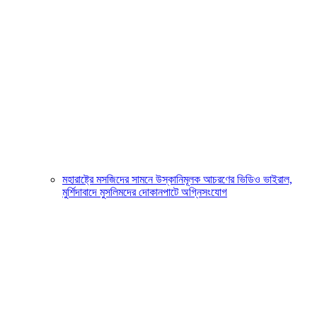
মহারাষ্ট্রে মসজিদের সামনে উস্কানিমূলক আচরণের ভিডিও ভাইরাল,
মুর্শিদাবাদে মুসলিমদের দোকানপাটে অগ্নিসংযোগ