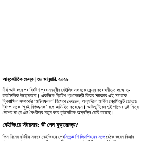
আন্তর্জাতিক ডেস্ক | ৩০ জানুয়ারি, ২০২৬
দীর্ঘ আট বছর পর ব্রিটিশ প্রধানমন্ত্রীর বেইজিং সফরকে কেন্দ্র করে ঘনীভূত হচ্ছে ভূ-
রাজনৈতিক উত্তেজনা। একদিকে ব্রিটিশ প্রধানমন্ত্রী কিয়ার স্টারমার এই সফরকে
দ্বিপাক্ষিক সম্পর্কের ‘মাইলফলক’ হিসেবে দেখছেন, অন্যদিকে মার্কিন প্রেসিডেন্ট ডোনাল্ড
ট্রাম্প একে ‘খুবই বিপজ্জনক’ বলে অভিহিত করেছেন। আটলান্টিকের দুই পাড়ের দুই মিত্র
দেশের মধ্যে এই বৈপরীত্য নতুন করে কূটনৈতিক অস্বস্তি তৈরি করেছে।
বেইজিংয়ে স্টারমার: কী পেল যুক্তরাজ্য?
তিন দিনের রাষ্ট্রীয় সফরে বেইজিংয়ে প্রে
সিডেন্ট শি জিনপিংয়ের সঙ্গে
বৈঠক করেন কিয়ার