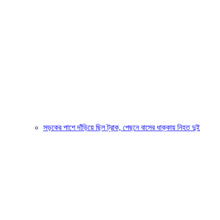
সড়কের পাশে দাঁড়িয়ে ছিল ট্রাক, পেছনে বাসের ধাক্কায় নিহত দুই