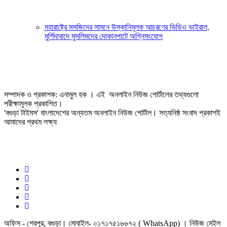
মহারাষ্ট্রে মসজিদের সামনে উস্কানিমূলক আচরণের ভিডিও ভাইরাল,
মুর্শিদাবাদে মুসলিমদের দোকানপাটে অগ্নিসংযোগ
সম্পাদক ও প্রকাশক: এনামুল হক । এই অনলাইন নিউজ পোর্টালের তথ্যগুলো
পরীক্ষামূলক প্রকাশিত।
'বগুড়া টাইমস' বাংলাদেশের অন্যতম অনলাইন নিউজ পোর্টাল। সত্যনিষ্ঠ সংবাদ প্রকাশই
আমাদের প্রথম লক্ষ্য
অফিস - শেরপুর, বগুড়া। মোবাইল- ০১৭১৭৫১৬৬৭২ ( WhatsApp) । নিউজ মেইল