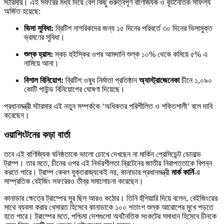
স্টারমার। এই সফরের মধ্য দিয়ে বেশ কিছু গুরুত্বপূর্ণ বাণিজ্যিক ও কূটনৈতিক সাফল্য
অর্জিত হয়েছে:
ভিসা সুবিধা:
ব্রিটিশ নাগরিকদের জন্য ১৫ দিনের পরিবর্তে ৩০ দিনের ভিসামুক্ত
ভ্রমণের সুবিধা।
শুল্ক হ্রাস:
স্কচ হুইস্কির ওপর আমদানি শুল্ক ১০% থেকে কমিয়ে ৫% এ
নামিয়ে আনা।
বিশাল বিনিয়োগ:
ব্রিটিশ ওষুধ নির্মাতা প্রতিষ্ঠান
অ্যাস্ট্রাজেনেকা
চীনে ১,০৯০
কোটি পাউন্ড বিনিয়োগের ঘোষণা দিয়েছে।
প্রধানমন্ত্রী স্টারমার এই নতুন সম্পর্ককে ‘অধিকতর পরিশীলিত ও শক্তিশালী’ বলে দাবি
করেছেন।
ওয়াশিংটনের কড়া বার্তা
তবে এই বাণিজ্যিক ঘনিষ্ঠতাকে ভালো চোখে দেখছেন না মার্কিন প্রেসিডেন্ট ডোনাল্ড
ট্রাম্প। তার মতে, চীনের ওপর এই নির্ভরশীলতা ব্রিটেনের জাতীয় নিরাপত্তাকে বিপন্ন
করতে পারে। ট্রাম্প কেবল যুক্তরাজ্যকেই নয়, কানাডার প্রধানমন্ত্রী
মার্ক কার্নি
-র
সাম্প্রতিক বেইজিং সফরেরও তীব্র সমালোচনা করেছেন।
কানাডার ক্ষেত্রে ট্রাম্পের সুর ছিল আরও কঠোর। তিনি হুঁশিয়ারি দিয়ে বলেন, বেইজিংয়ের
সাথে ব্যবসা করার খেসারত হিসেবে কানাডাকে ১০০ শতাংশ শুল্ক আরোপের মুখে পড়তে
হতে পারে। ট্রাম্পের মতে, পশ্চিমা দেশগুলো অর্থনৈতিক সংকটের সমাধান হিসেবে চীনকে