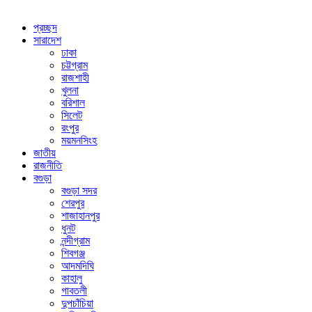
প্রচ্ছদ
সারাদেশ
ঢাকা
চট্টগ্রাম
রাজশাহী
খুলনা
বরিশাল
সিলেট
রংপুর
ময়মনসিংহ
জাতীয়
রাজনীতি
বগুড়া
বগুড়া সদর
শেরপুর
শাজাহানপুর
ধুনট
নন্দীগ্রাম
শিবগঞ্জ
আদমদিঘি
কাহালু
গাবতলী
দুপচাঁচিয়া