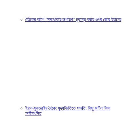
বৈঠকের আগে ‘সমঝোতার রূপরেখা’ চূড়ান্ত করার ওপর জোর ইরানের
ইরান-যুক্তরাষ্ট্র বৈঠক: যুদ্ধবিরতিতে সম্মতি, কিছু জটিল বিষয়
অমীমাংসিত