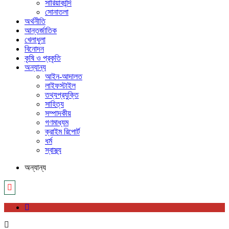
সারিয়াকান্দি
সোনাতলা
অর্থনীতি
আন্তর্জাতিক
খেলাধুলা
বিনোদন
কৃষি ও প্রকৃতি
অন্যান্য
আইন-আদালত
লাইফস্টাইল
তথ্যপ্রযুক্তি
সাহিত্য
সম্পাদকীয়
গণমাধ্যম
ক্রাইম রিপোর্ট
ধর্ম
স্বাস্থ্য
অন্যান্য