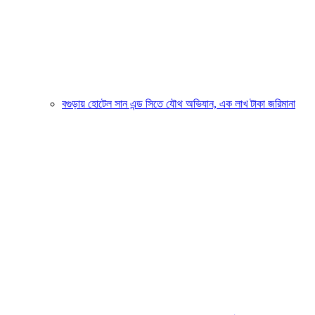
বগুড়ায় হোটেল সান এন্ড সিতে যৌথ অভিযান, এক লাখ টাকা জরিমানা