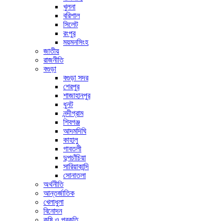
খুলনা
বরিশাল
সিলেট
রংপুর
ময়মনসিংহ
জাতীয়
রাজনীতি
বগুড়া
বগুড়া সদর
শেরপুর
শাজাহানপুর
ধুনট
নন্দীগ্রাম
শিবগঞ্জ
আদমদিঘি
কাহালু
গাবতলী
দুপচাঁচিয়া
সারিয়াকান্দি
সোনাতলা
অর্থনীতি
আন্তর্জাতিক
খেলাধুলা
বিনোদন
কৃষি ও প্রকৃতি