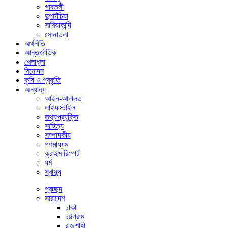
গাবতলী
দুপচাঁচিয়া
সারিয়াকান্দি
সোনাতলা
অর্থনীতি
আন্তর্জাতিক
খেলাধুলা
বিনোদন
কৃষি ও প্রকৃতি
অন্যান্য
আইন-আদালত
লাইফস্টাইল
তথ্যপ্রযুক্তি
সাহিত্য
সম্পাদকীয়
গণমাধ্যম
ক্রাইম রিপোর্ট
ধর্ম
স্বাস্থ্য
প্রচ্ছদ
সারাদেশ
ঢাকা
চট্টগ্রাম
রাজশাহী