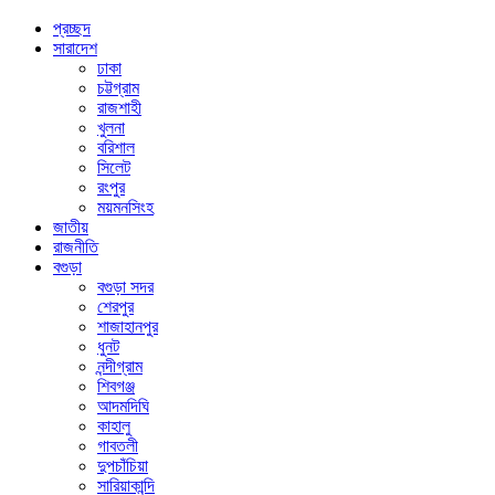
প্রচ্ছদ
সারাদেশ
ঢাকা
চট্টগ্রাম
রাজশাহী
খুলনা
বরিশাল
সিলেট
রংপুর
ময়মনসিংহ
জাতীয়
রাজনীতি
বগুড়া
বগুড়া সদর
শেরপুর
শাজাহানপুর
ধুনট
নন্দীগ্রাম
শিবগঞ্জ
আদমদিঘি
কাহালু
গাবতলী
দুপচাঁচিয়া
সারিয়াকান্দি