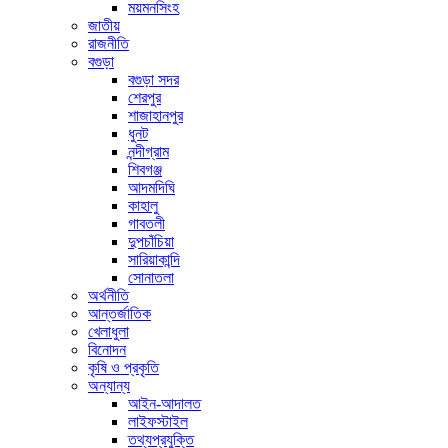
ময়মনসিংহ
জাতীয়
রাজনীতি
বগুড়া
বগুড়া সদর
শেরপুর
শাজাহানপুর
ধুনট
নন্দীগ্রাম
শিবগঞ্জ
আদমদিঘি
কাহালু
গাবতলী
দুপচাঁচিয়া
সারিয়াকান্দি
সোনাতলা
অর্থনীতি
আন্তর্জাতিক
খেলাধুলা
বিনোদন
কৃষি ও প্রকৃতি
অন্যান্য
আইন-আদালত
লাইফস্টাইল
তথ্যপ্রযুক্তি