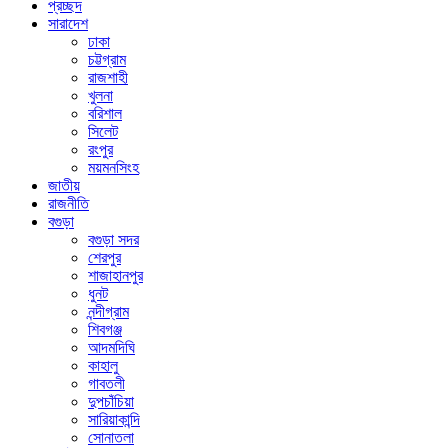
প্রচ্ছদ
সারাদেশ
ঢাকা
চট্টগ্রাম
রাজশাহী
খুলনা
বরিশাল
সিলেট
রংপুর
ময়মনসিংহ
জাতীয়
রাজনীতি
বগুড়া
বগুড়া সদর
শেরপুর
শাজাহানপুর
ধুনট
নন্দীগ্রাম
শিবগঞ্জ
আদমদিঘি
কাহালু
গাবতলী
দুপচাঁচিয়া
সারিয়াকান্দি
সোনাতলা