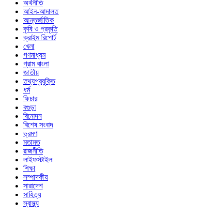
অর্থনীতি
আইন-আদালত
আন্তর্জাতিক
কৃষি ও প্রকৃতি
ক্রাইম রিপোর্ট
খেলা
গণমাধ্যম
গ্রাম বাংলা
জাতীয়
তথ্যপ্রযুক্তি
ধর্ম
ফিচার
বগুড়া
বিনোদন
বিশেষ সংবাদ
ভ্রমণ
মতামত
রাজনীতি
লাইফস্টাইল
শিক্ষা
সম্পাদকীয়
সারাদেশ
সাহিত্য
স্বাস্থ্য