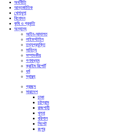
অর্থনীতি
আন্তর্জাতিক
খেলাধুলা
বিনোদন
কৃষি ও প্রকৃতি
অন্যান্য
আইন-আদালত
লাইফস্টাইল
তথ্যপ্রযুক্তি
সাহিত্য
সম্পাদকীয়
গণমাধ্যম
ক্রাইম রিপোর্ট
ধর্ম
স্বাস্থ্য
প্রচ্ছদ
সারাদেশ
ঢাকা
চট্টগ্রাম
রাজশাহী
খুলনা
বরিশাল
সিলেট
রংপুর