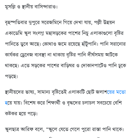
মুসল্লি ও স্থানীয় বাসিন্দারাও।
বৃহস্পতিবার দুপুরে সরেজমিনে গিয়ে দেখা যায়, পল্লী উন্নয়ন
একাডেমি স্কুল সংলগ্ন মহাসড়কের পাশের নিচু এলাকাগুলো বৃষ্টির
পানিতে ডুবে আছে। কোথাও জমে রয়েছে হাঁটুপানি। পানি সরানোর
কার্যকর ড্রেনেজ ব্যবস্থা না থাকায় বৃষ্টির পানি দীর্ঘসময় আটকে
থাকছে। এতে সড়কের পাশের বাড়িঘর ও দোকানপাটেও পানি ঢুকে
পড়ছে।
স্থানীয়দের ভাষ্য, সামান্য বৃষ্টিতেই এলাকাটি ছোট জলাশ
য়ের মতো
হ
য়ে যায়। বিশেষ করে শিক্ষার্থী ও বৃদ্ধদের চলাচল সবচেয়ে বেশি
কষ্টকর হয়ে পড়ে।
স্কুলছাত্র আরিফ বলে, “স্কুলে যেতে গেলে পুরো রাস্তা পানি থাকে।