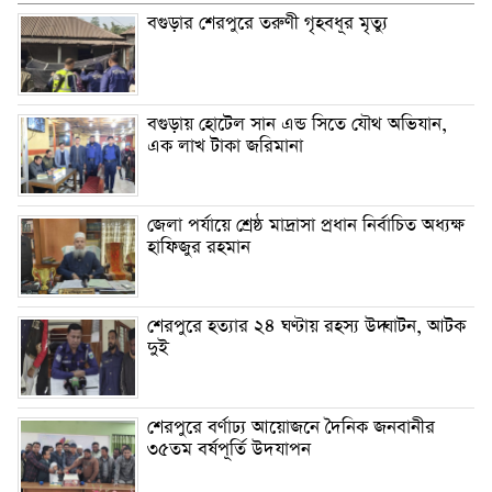
বগুড়ার শেরপুরে তরুণী গৃহবধূর মৃত্যু
বগুড়ায় হোটেল সান এন্ড সিতে যৌথ অভিযান,
এক লাখ টাকা জরিমানা
জেলা পর্যায়ে শ্রেষ্ঠ মাদ্রাসা প্রধান নির্বাচিত অধ্যক্ষ
হাফিজুর রহমান
শেরপুরে হত্যার ২৪ ঘণ্টায় রহস্য উদ্ঘাটন, আটক
দুই
শেরপুরে বর্ণাঢ্য আয়োজনে দৈনিক জনবানীর
৩৫তম বর্ষপূর্তি উদযাপন