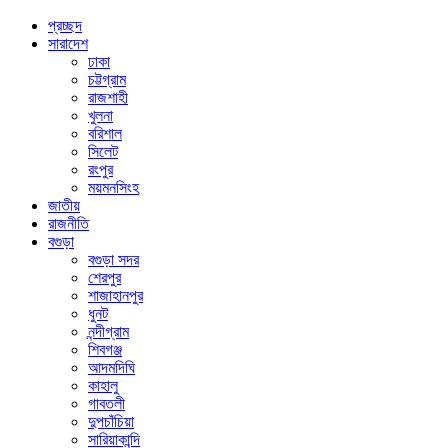
প্রচ্ছদ
সারাদেশ
ঢাকা
চট্টগ্রাম
রাজশাহী
খুলনা
বরিশাল
সিলেট
রংপুর
ময়মনসিংহ
জাতীয়
রাজনীতি
বগুড়া
বগুড়া সদর
শেরপুর
শাজাহানপুর
ধুনট
নন্দীগ্রাম
শিবগঞ্জ
আদমদিঘি
কাহালু
গাবতলী
দুপচাঁচিয়া
সারিয়াকান্দি