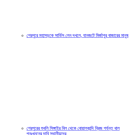
শেরপুরে মহাসড়কে সার্ভিস লেন দখলে, যানজটে মির্জাপুর বাজারের মানুষ
শেরপুরের শুবলি সিঙ্গাইর বিল থেকে বোয়ালকান্দি ব্রিজ পর্যন্ত খাল
পুনঃখননের দাবি স্থানীয়দের