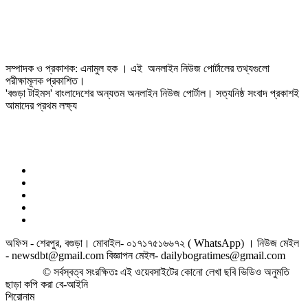
সম্পাদক ও প্রকাশক: এনামুল হক । এই অনলাইন নিউজ পোর্টালের তথ্যগুলো
পরীক্ষামূলক প্রকাশিত।
'বগুড়া টাইমস' বাংলাদেশের অন্যতম অনলাইন নিউজ পোর্টাল। সত্যনিষ্ঠ সংবাদ প্রকাশই
আমাদের প্রথম লক্ষ্য
অফিস - শেরপুর, বগুড়া। মোবাইল- ০১৭১৭৫১৬৬৭২ ( WhatsApp) । নিউজ মেইল
- newsdbt@gmail.com বিজ্ঞাপন মেইল- dailybogratimes@gmail.com
© সর্বস্বত্ব সংরক্ষিতঃ এই ওয়েবসাইটের কোনো লেখা ছবি ভিডিও অনুমতি
ছাড়া কপি করা বে-আইনি
শিরোনাম