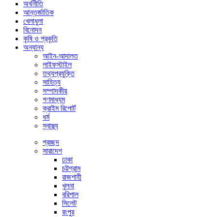
অর্থনীতি
আন্তর্জাতিক
খেলাধুলা
বিনোদন
কৃষি ও প্রকৃতি
অন্যান্য
আইন-আদালত
লাইফস্টাইল
তথ্যপ্রযুক্তি
সাহিত্য
সম্পাদকীয়
গণমাধ্যম
ক্রাইম রিপোর্ট
ধর্ম
স্বাস্থ্য
প্রচ্ছদ
সারাদেশ
ঢাকা
চট্টগ্রাম
রাজশাহী
খুলনা
বরিশাল
সিলেট
রংপুর