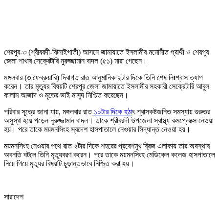
শেরপুর-৩ (শ্রীবরদী-ঝিনাইগাতী) আসনে জামায়াতে ইসলামীর মনোনীত প্রার্থী ও শেরপুর
জেলা শাখার সেক্রেটারি নুরুজ্জামান বাদল (৫১) মারা গেছেন।
মঙ্গলবার (৩ ফেব্রুয়ারি) দিবাগত রাত আনুমানিক ২টার দিকে তিনি শেষ নিঃশ্বাস ত্যাগ
করেন। তার মৃত্যুর বিষয়টি শেরপুর জেলা জামায়াতে ইসলামীর সহকারী সেক্রেটারি আবুল
কালাম আজাদ ও মৃতের ভাই মাসুদ নিশ্চিত করেছেন।
পরিবার সূত্রে জানা যায়, মঙ্গলবার রাত
১০টার দিকে হঠা
ৎ শ্বাসকষ্টজনিত সমস্যায় গুরুতর
অসুস্থ হয়ে পড়েন নুরুজ্জামান বাদল। তাকে শ্রীবরদী উপজেলা স্বাস্থ্য কমপ্লেক্সে নেওয়া
হয়। পরে তাকে ময়মনসিংহ স্বদেশ হাসপাতালে নেওয়ার সিদ্ধান্ত নেওয়া হয়।
ময়মনসিংহ নেওয়ার পথে রাত ২টার দিকে শহরের প্রবেশমুখ ব্রিজ এলাকায় তার অবস্থার
অবনতি ঘটলে তিনি মৃত্যুবরণ করেন। পরে তাকে ময়মনসিংহ মেডিকেল কলেজ হাসপাতালে
নিয়ে গিয়ে মৃত্যুর বিষয়টি চূড়ান্তভাবে নিশ্চিত করা হয়।
সারাদেশ