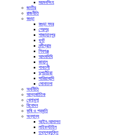
ময়মনসিংহ
জাতীয়
রাজনীতি
বগুড়া
বগুড়া সদর
শেরপুর
শাজাহানপুর
ধুনট
নন্দীগ্রাম
শিবগঞ্জ
আদমদিঘি
কাহালু
গাবতলী
দুপচাঁচিয়া
সারিয়াকান্দি
সোনাতলা
অর্থনীতি
আন্তর্জাতিক
খেলাধুলা
বিনোদন
কৃষি ও প্রকৃতি
অন্যান্য
আইন-আদালত
লাইফস্টাইল
তথ্যপ্রযুক্তি