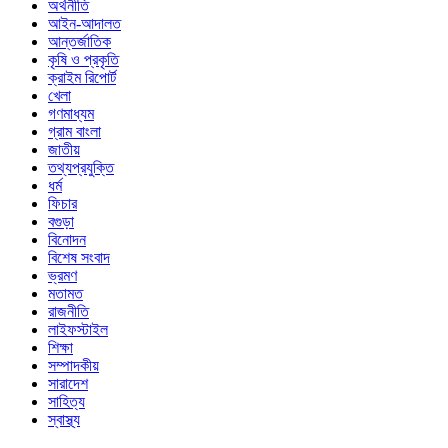
অর্থনীতি
আইন-আদালত
আন্তর্জাতিক
কৃষি ও প্রকৃতি
ক্রাইম রিপোর্ট
খেলা
গণমাধ্যম
গ্রাম বাংলা
জাতীয়
তথ্যপ্রযুক্তি
ধর্ম
ফিচার
বগুড়া
বিনোদন
বিশেষ সংবাদ
ভ্রমণ
মতামত
রাজনীতি
লাইফস্টাইল
শিক্ষা
সম্পাদকীয়
সারাদেশ
সাহিত্য
স্বাস্থ্য