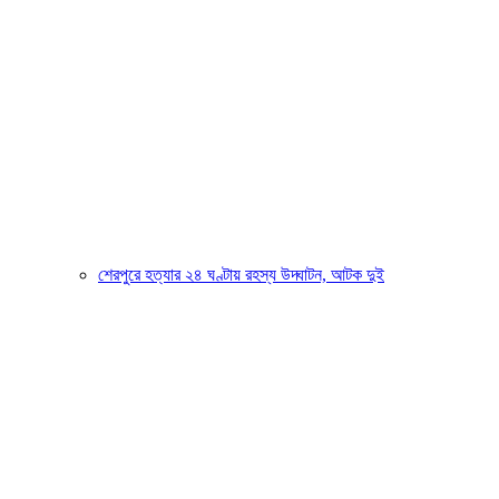
শেরপুরে হত্যার ২৪ ঘণ্টায় রহস্য উদ্ঘাটন, আটক দুই