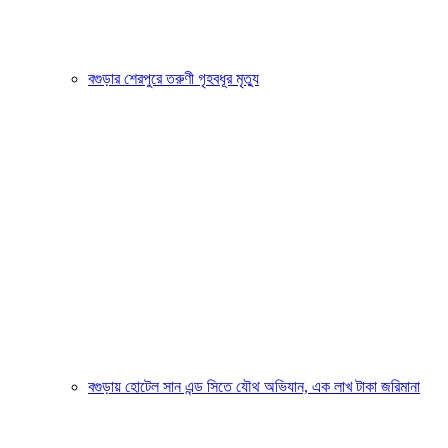
বগুড়ার শেরপুরে তরুণী গৃহবধূর মৃত্যু
বগুড়ায় হোটেল সান এন্ড সিতে যৌথ অভিযান, এক লাখ টাকা জরিমানা