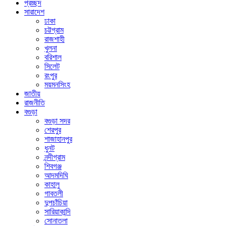
প্রচ্ছদ
সারাদেশ
ঢাকা
চট্টগ্রাম
রাজশাহী
খুলনা
বরিশাল
সিলেট
রংপুর
ময়মনসিংহ
জাতীয়
রাজনীতি
বগুড়া
বগুড়া সদর
শেরপুর
শাজাহানপুর
ধুনট
নন্দীগ্রাম
শিবগঞ্জ
আদমদিঘি
কাহালু
গাবতলী
দুপচাঁচিয়া
সারিয়াকান্দি
সোনাতলা