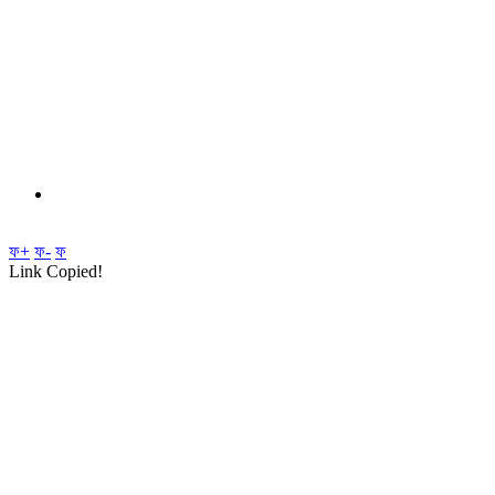
ফ+
ফ-
ফ
Link Copied!