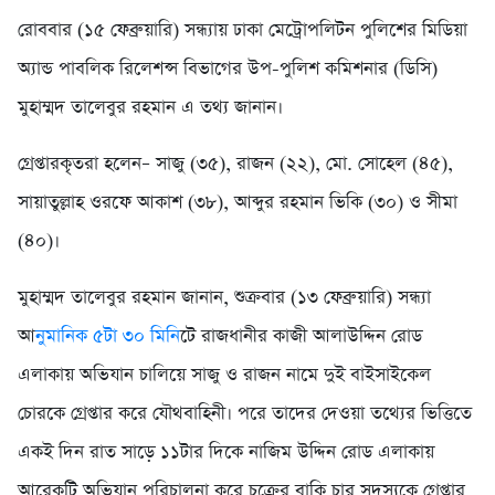
রোববার (১৫ ফেব্রুয়ারি) সন্ধ্যায় ঢাকা মেট্রোপলিটন পুলিশের মিডিয়া
অ্যান্ড পাবলিক রিলেশন্স বিভাগের উপ-পুলিশ কমিশনার (ডিসি)
মুহাম্মদ তালেবুর রহমান এ তথ্য জানান।
গ্রেপ্তারকৃতরা হলেন– সাজু (৩৫), রাজন (২২), মো. সোহেল (৪৫),
সায়াতুল্লাহ ওরফে আকাশ (৩৮), আব্দুর রহমান ভিকি (৩০) ও সীমা
(৪০)।
মুহাম্মদ তালেবুর রহমান জানান, শুক্রবার (১৩ ফেব্রুয়ারি) সন্ধ্যা
আ
নুমানিক ৫টা ৩০ মিনি
টে রাজধানীর কাজী আলাউদ্দিন রোড
এলাকায় অভিযান চালিয়ে সাজু ও রাজন নামে দুই বাইসাইকেল
চোরকে গ্রেপ্তার করে যৌথবাহিনী। পরে তাদের দেওয়া তথ্যের ভিত্তিতে
একই দিন রাত সাড়ে ১১টার দিকে নাজিম উদ্দিন রোড এলাকায়
আরেকটি অভিযান পরিচালনা করে চক্রের বাকি চার সদস্যকে গ্রেপ্তার