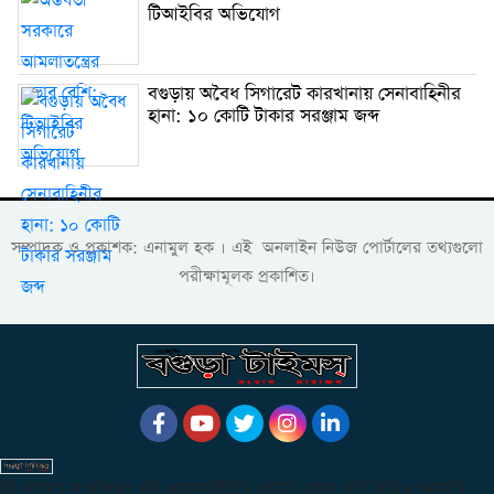
টিআইবির অভিযোগ
বগুড়ায় অবৈধ সিগারেট কারখানায় সেনাবাহিনীর
হানা: ১০ কোটি টাকার সরঞ্জাম জব্দ
সম্পাদক ও প্রকাশক: এনামুল হক । এই অনলাইন নিউজ পোর্টালের তথ্যগুলো
পরীক্ষামূলক প্রকাশিত।
© সর্বস্বত্ব সংরক্ষিতঃ এই ওয়েবসাইটের কোনো লেখা ছবি ভিডিও অনুমতি