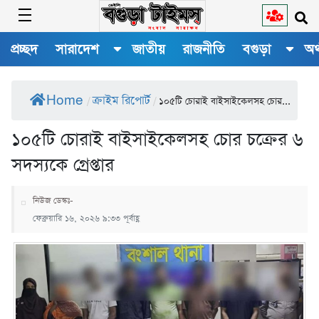
প্রচ্ছদ
সারাদেশ
জাতীয়
রাজনীতি
বগুড়া
অর
Home
ক্রাইম রিপোর্ট
/
/
১০৫টি চোরাই বাইসাইকেলসহ চোর...
১০৫টি চোরাই বাইসাইকেলসহ চোর চক্রের ৬
সদস্যকে গ্রেপ্তার
নিউজ ডেস্কঃ-
ফেব্রুয়ারি ১৬, ২০২৬ ৯:৩৩ পূর্বাহ্ণ