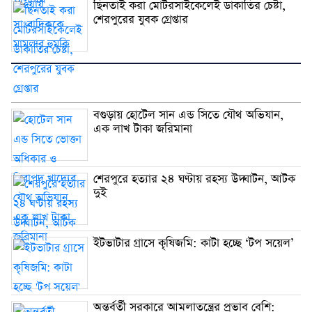
ছিনতাই করা মোটরসাইকেলেই ডাকাতির চেষ্টা,
শেরপুরের যুবক গ্রেপ্তার
বগুড়ায় হোটেল সান এন্ড সিতে যৌথ অভিযান,
এক লাখ টাকা জরিমানা
শেরপুরে হত্যার ২৪ ঘণ্টায় রহস্য উদ্ঘাটন, আটক
দুই
ইটভাটার গ্রাসে কৃষিজমি: কাটা হচ্ছে ‘টপ সয়েল’
অন্তর্বর্তী সরকারে আমলাতন্ত্রের প্রভাব বেশি: