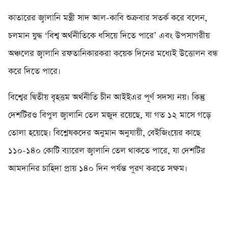
কাতারের জ্বালানি মন্ত্রী সাদ আল-কাবি শুক্রবার সতর্ক করে বলেন,
চলমান যুদ্ধ ‘বিশ্ব অর্থনীতিকে ধসিয়ে দিতে পারে’ এবং উপসাগরীয়
অঞ্চলের জ্বালানি রফতানিকারকরা কয়েক দিনের মধ্যেই উত্তোলন বন্ধ
করে দিতে পারে।
বিশ্বের দ্বিতীয় বৃহত্তম অর্থনীতি চীন আইইএর পূর্ণ সদস্য নয়। কিন্তু
দেশটিরও বিপুল জ্বালানি তেল মজুদ রয়েছে, যা গত ১২ মাসে গড়ে
তোলা হয়েছে। বিশ্লেষকদের অনুমান অনুযায়ী, বেইজিংয়ের কাছে
১১০-১৪০ কোটি ব্যারেল জ্বালানি তেল থাকতে পারে, যা দেশটির
আমদানির চাহিদা প্রায় ১৪০ দিন পর্যন্ত পূরণ করতে সক্ষম।