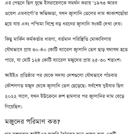
এর পেছনে ছিল যুদ্ধে ইসরায়েলকে সমর্থন করায় ‘১৯৭৩ আরব
ওয়েল এমবার্গো’র অভিজ্ঞতা, যখন জ্বালানি তেলের দাম আকাশছোঁয়া
হয়ে যায় এবং পশ্চিমা বিশ্বে বড় ধরনের জ্বালানি সংকট দেখা দেয়।
কিছু মার্কিন কর্মকর্তার ধারণা, বর্তমান পরিস্থিতি মোকাবিলায়
যৌথভাবে প্রায় ৩০-৪০ কোটি ব্যারেল জ্বালানি তেল ছাড় যথাযথ হতে
পারে, যা মোট ১২৪ কোটি ব্যারেল মজুদের প্রায় ২৫-৩০ শতাংশ।
আইইএ প্রতিষ্ঠার পর থেকে সদস্য দেশগুলো যৌথভাবে পাঁচবার
কৌশলগত মজুদ থেকে জ্বালানি তেল ছেড়েছে। সর্বশেষ দুইবার ছিল
২০২২ সালে, যখন ইউক্রেনে রুশ হামলার পর জ্বালানির দাম বেড়ে
গিয়েছিল।
মজুদের পরিমাণ কত?