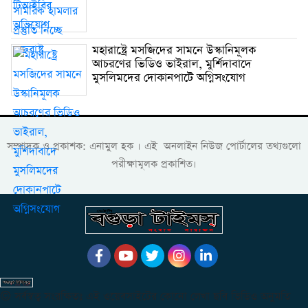
মহারাষ্ট্রে মসজিদের সামনে উস্কানিমূলক
আচরণের ভিডিও ভাইরাল, মুর্শিদাবাদে
মুসলিমদের দোকানপাটে অগ্নিসংযোগ
সম্পাদক ও প্রকাশক: এনামুল হক । এই অনলাইন নিউজ পোর্টালের তথ্যগুলো
পরীক্ষামূলক প্রকাশিত।
© সর্বস্বত্ব সংরক্ষিতঃ এই ওয়েবসাইটের কোনো লেখা ছবি ভিডিও অনুমতি