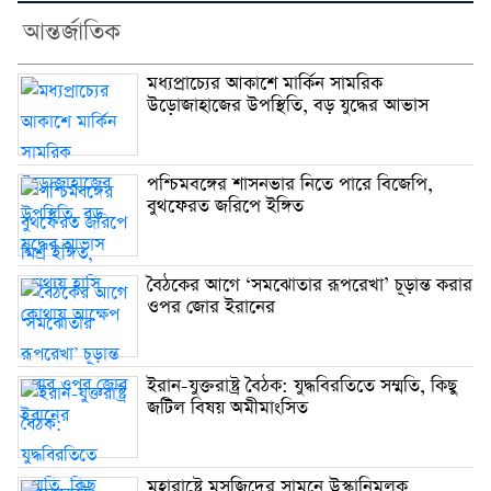
আন্তর্জাতিক
মধ্যপ্রাচ্যের আকাশে মার্কিন সামরিক
উড়োজাহাজের উপস্থিতি, বড় যুদ্ধের আভাস
পশ্চিমবঙ্গের শাসনভার নিতে পারে বিজেপি,
বুথফেরত জরিপে ইঙ্গিত
বৈঠকের আগে ‘সমঝোতার রূপরেখা’ চূড়ান্ত করার
ওপর জোর ইরানের
ইরান-যুক্তরাষ্ট্র বৈঠক: যুদ্ধবিরতিতে সম্মতি, কিছু
জটিল বিষয় অমীমাংসিত
মহারাষ্ট্রে মসজিদের সামনে উস্কানিমূলক