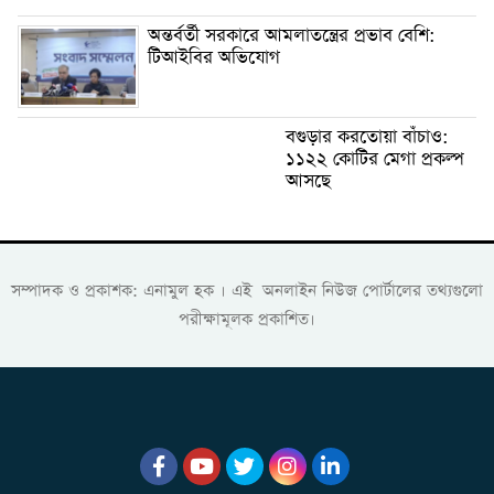
অন্তর্বর্তী সরকারে আমলাতন্ত্রের প্রভাব বেশি:
টিআইবির অভিযোগ
বগুড়ার করতোয়া বাঁচাও:
১১২২ কোটির মেগা প্রকল্প
আসছে
সম্পাদক ও প্রকাশক: এনামুল হক । এই অনলাইন নিউজ পোর্টালের তথ্যগুলো
পরীক্ষামূলক প্রকাশিত।