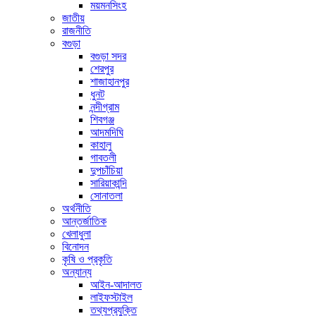
ময়মনসিংহ
জাতীয়
রাজনীতি
বগুড়া
বগুড়া সদর
শেরপুর
শাজাহানপুর
ধুনট
নন্দীগ্রাম
শিবগঞ্জ
আদমদিঘি
কাহালু
গাবতলী
দুপচাঁচিয়া
সারিয়াকান্দি
সোনাতলা
অর্থনীতি
আন্তর্জাতিক
খেলাধুলা
বিনোদন
কৃষি ও প্রকৃতি
অন্যান্য
আইন-আদালত
লাইফস্টাইল
তথ্যপ্রযুক্তি