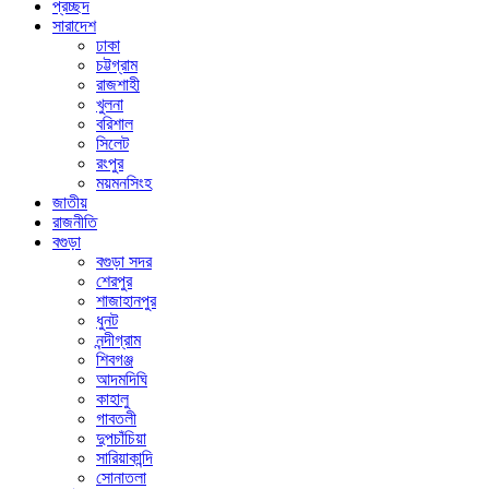
প্রচ্ছদ
সারাদেশ
ঢাকা
চট্টগ্রাম
রাজশাহী
খুলনা
বরিশাল
সিলেট
রংপুর
ময়মনসিংহ
জাতীয়
রাজনীতি
বগুড়া
বগুড়া সদর
শেরপুর
শাজাহানপুর
ধুনট
নন্দীগ্রাম
শিবগঞ্জ
আদমদিঘি
কাহালু
গাবতলী
দুপচাঁচিয়া
সারিয়াকান্দি
সোনাতলা