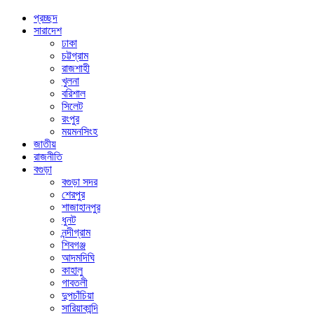
প্রচ্ছদ
সারাদেশ
ঢাকা
চট্টগ্রাম
রাজশাহী
খুলনা
বরিশাল
সিলেট
রংপুর
ময়মনসিংহ
জাতীয়
রাজনীতি
বগুড়া
বগুড়া সদর
শেরপুর
শাজাহানপুর
ধুনট
নন্দীগ্রাম
শিবগঞ্জ
আদমদিঘি
কাহালু
গাবতলী
দুপচাঁচিয়া
সারিয়াকান্দি