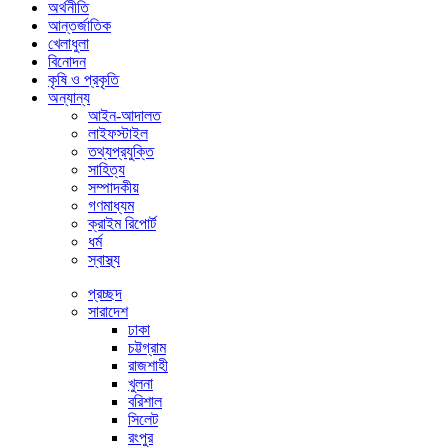
অর্থনীতি
আন্তর্জাতিক
খেলাধুলা
বিনোদন
কৃষি ও প্রকৃতি
অন্যান্য
আইন-আদালত
লাইফস্টাইল
তথ্যপ্রযুক্তি
সাহিত্য
সম্পাদকীয়
গণমাধ্যম
ক্রাইম রিপোর্ট
ধর্ম
স্বাস্থ্য
প্রচ্ছদ
সারাদেশ
ঢাকা
চট্টগ্রাম
রাজশাহী
খুলনা
বরিশাল
সিলেট
রংপুর