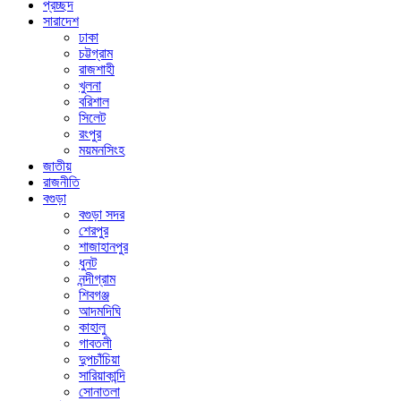
প্রচ্ছদ
সারাদেশ
ঢাকা
চট্টগ্রাম
রাজশাহী
খুলনা
বরিশাল
সিলেট
রংপুর
ময়মনসিংহ
জাতীয়
রাজনীতি
বগুড়া
বগুড়া সদর
শেরপুর
শাজাহানপুর
ধুনট
নন্দীগ্রাম
শিবগঞ্জ
আদমদিঘি
কাহালু
গাবতলী
দুপচাঁচিয়া
সারিয়াকান্দি
সোনাতলা