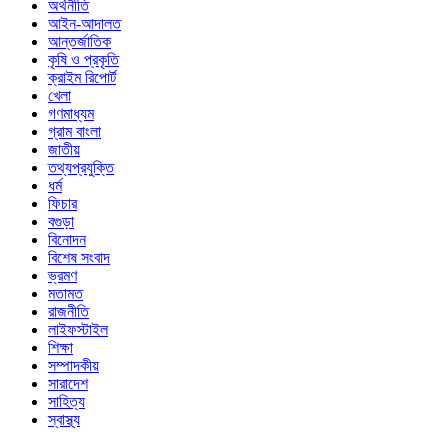
অর্থনীতি
আইন-আদালত
আন্তর্জাতিক
কৃষি ও প্রকৃতি
ক্রাইম রিপোর্ট
খেলা
গণমাধ্যম
গ্রাম বাংলা
জাতীয়
তথ্যপ্রযুক্তি
ধর্ম
ফিচার
বগুড়া
বিনোদন
বিশেষ সংবাদ
ভ্রমণ
মতামত
রাজনীতি
লাইফস্টাইল
শিক্ষা
সম্পাদকীয়
সারাদেশ
সাহিত্য
স্বাস্থ্য