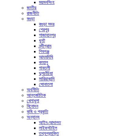
ময়মনসিংহ
জাতীয়
রাজনীতি
বগুড়া
বগুড়া সদর
শেরপুর
শাজাহানপুর
ধুনট
নন্দীগ্রাম
শিবগঞ্জ
আদমদিঘি
কাহালু
গাবতলী
দুপচাঁচিয়া
সারিয়াকান্দি
সোনাতলা
অর্থনীতি
আন্তর্জাতিক
খেলাধুলা
বিনোদন
কৃষি ও প্রকৃতি
অন্যান্য
আইন-আদালত
লাইফস্টাইল
তথ্যপ্রযুক্তি