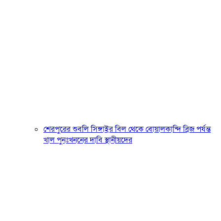
শেরপুরের শুবলি সিঙ্গাইর বিল থেকে বোয়ালকান্দি ব্রিজ পর্যন্ত
খাল পুনঃখননের দাবি স্থানীয়দের