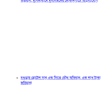
ভাইরাল, মুর্শিদাবাদে মুসলিমদের দোকানপাটে অগ্নিসংযোগ
বগুড়ায় হোটেল সান এন্ড সিতে যৌথ অভিযান, এক লাখ টাকা
জরিমানা