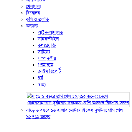
আন্তর্জাতিক
খেলাধুলা
বিনোদন
কৃষি ও প্রকৃতি
অন্যান্য
আইন-আদালত
লাইফস্টাইল
তথ্যপ্রযুক্তি
সাহিত্য
সম্পাদকীয়
গণমাধ্যম
ক্রাইম রিপোর্ট
ধর্ম
স্বাস্থ্য
সাড়ে ৬ বছরে ১৬ হাজার মোটরসাইকেল দুর্ঘটনা: প্রাণ গেল
১৫,৭১২ জনের