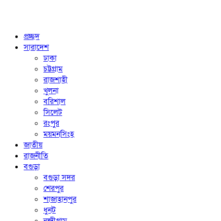
প্রচ্ছদ
সারাদেশ
ঢাকা
চট্টগ্রাম
রাজশাহী
খুলনা
বরিশাল
সিলেট
রংপুর
ময়মনসিংহ
জাতীয়
রাজনীতি
বগুড়া
বগুড়া সদর
শেরপুর
শাজাহানপুর
ধুনট