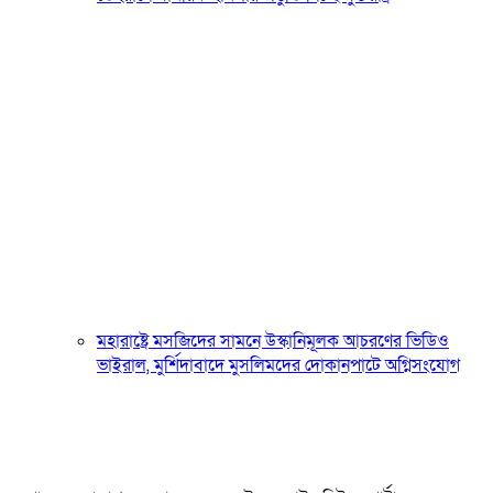
মহারাষ্ট্রে মসজিদের সামনে উস্কানিমূলক আচরণের ভিডিও
ভাইরাল, মুর্শিদাবাদে মুসলিমদের দোকানপাটে অগ্নিসংযোগ