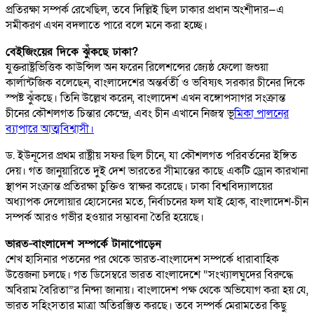
প্রতিরক্ষা সম্পর্ক রেখেছিল, তবে দিল্লিই ছিল ঢাকার প্রধান অংশীদার—এ
সমীকরণ এখন বদলাতে পারে বলে মনে করা হচ্ছে।
বেইজিংয়ের দিকে ঝুঁকছে ঢাকা?
যুক্তরাষ্ট্রভিত্তিক কাউন্সিল অন ফরেন রিলেশন্সের জ্যেষ্ঠ ফেলো জশুয়া
কার্লান্টজিক বলেছেন, বাংলাদেশের অন্তর্বর্তী ও ভবিষ্যৎ সরকার চীনের দিকে
স্পষ্ট ঝুঁকছে। তিনি উল্লেখ করেন, বাংলাদেশ এখন বঙ্গোপসাগর সংক্রান্ত
চীনের কৌশলগত চিন্তার কেন্দ্রে, এবং চীন এখানে নিজস্ব ভূ
মিকা পালনের
ব্যাপারে আত্মবিশ্বাসী।
ড. ইউনূসের প্রথম রাষ্ট্রীয় সফর ছিল চীনে, যা কৌশলগত পরিবর্তনের ইঙ্গিত
দেয়। গত জানুয়ারিতে দুই দেশ ভারতের সীমান্তের কাছে একটি ড্রোন কারখানা
স্থাপন সংক্রান্ত প্রতিরক্ষা চুক্তিও স্বাক্ষর করেছে। ঢাকা বিশ্ববিদ্যালয়ের
অধ্যাপক দেলোয়ার হোসেনের মতে, নির্বাচনের ফল যাই হোক, বাংলাদেশ-চীন
সম্পর্ক আরও গভীর হওয়ার সম্ভাবনা তৈরি হয়েছে।
ভারত-বাংলাদেশ সম্পর্কে টানাপোড়েন
শেখ হাসিনার পতনের পর থেকে ভারত-বাংলাদেশ সম্পর্কে ধারাবাহিক
উত্তেজনা চলছে। গত ডিসেম্বরে ভারত বাংলাদেশে “সংখ্যালঘুদের বিরুদ্ধে
অবিরাম বৈরিতা”র নিন্দা জানায়। বাংলাদেশ পক্ষ থেকে অভিযোগ করা হয় যে,
ভারত সহিংসতার মাত্রা অতিরঞ্জিত করছে। তবে সম্পর্ক মেরামতের কিছু