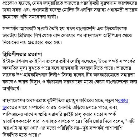
প্রচেষ্টাও হয়েছে, যেমন জানুয়ারিতে ভারতের পররাষ্ট্রমন্ত্রী সুব্রহ্মণ্যম জয়শঙ্করের
ঢাকা সফর এবং প্রধানমন্ত্রী নরেন্দ্র মোদির বিএনপির সম্ভাব্য প্রধানমন্ত্রী তারেক
রহমানের প্রতি সমবেদনা বার্তা।
সম্পর্কের আরেকটি সংকট তৈরি হয়, যখন বাংলাদেশি এক ক্রিকেটারকে
ভারতীয় প্রিমিয়ার লিগ থেকে বাদ দেওয়ার পর বাংলাদেশ আইপিএল থেকে
নিজেদের নাম প্রত্যাহার করে নেয়।
স্থিতিশীলতার প্রত্যাশা
ইন্টারন্যাশনাল ক্রাইসিস গ্রুপের প্রবীণ দোন্থি বলেছেন, উভয় পক্ষই সম্পর্কের
অবনতির মূল্য বুঝতে পারে বলে বাস্তববাদী অবস্থান নিতে পারে। ভারতের
সাবেক উপ-হাইকমিশনার দিলীপ সিনহা বলেন, চীন অবকাঠামোতে সহায়তা
করলেও ভারত বিদ্যুৎ ও কাঁচামাল সরবরাহের মতো ক্ষেত্রে বাংলাদেশের জন্য
অপরিহার্য।
বাংলাদেশের অবসরপ্রাপ্ত কূটনীতিক হুমায়ুন কবিরের মতে, নতুন স
রকার
ভা
রতের সাথে সম্পর্কের আরও অবনতি এড়িয়ে চলতে পারে, এবং
পাকিস্তানের সাথে সম্প্রতি সরাসরি ফ্লাইট চালু করার মতো সম্পর্ক
স্বাভাবিককরণের ধারা অব্যাহত রাখতে পারে। তিনি জোর দিয়ে বলেন, “এটি
‘হয় এটা না হয় ওটা’ এর মতো পরিস্থিতি নয়—দুই সম্পর্কই পাশাপাশি
বিকশিত হতে পারে।”