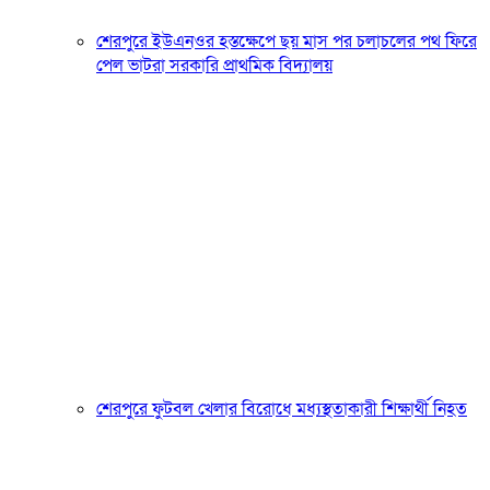
শেরপুরে ইউএনওর হস্তক্ষেপে ছয় মাস পর চলাচলের পথ ফিরে
পেল ভাটরা সরকারি প্রাথমিক বিদ্যালয়
শেরপুরে ফুটবল খেলার বিরোধে মধ্যস্থতাকারী শিক্ষার্থী নিহত