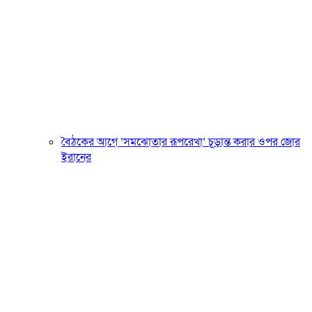
বৈঠকের আগে ‘সমঝোতার রূপরেখা’ চূড়ান্ত করার ওপর জোর
ইরানের