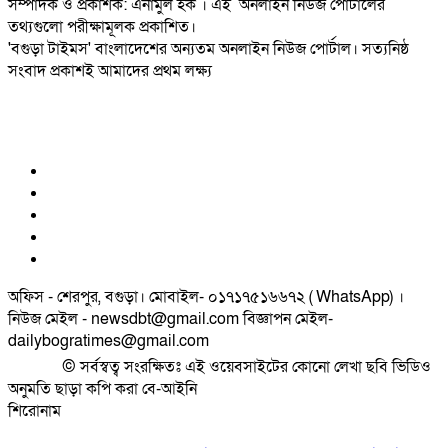
সম্পাদক ও প্রকাশক: এনামুল হক । এই অনলাইন নিউজ পোর্টালের
তথ্যগুলো পরীক্ষামূলক প্রকাশিত।
'বগুড়া টাইমস' বাংলাদেশের অন্যতম অনলাইন নিউজ পোর্টাল। সত্যনিষ্ঠ
সংবাদ প্রকাশই আমাদের প্রথম লক্ষ্য
অফিস - শেরপুর, বগুড়া। মোবাইল- ০১৭১৭৫১৬৬৭২ ( WhatsApp) ।
নিউজ মেইল - newsdbt@gmail.com বিজ্ঞাপন মেইল-
dailybogratimes@gmail.com
© সর্বস্বত্ব সংরক্ষিতঃ এই ওয়েবসাইটের কোনো লেখা ছবি ভিডিও
অনুমতি ছাড়া কপি করা বে-আইনি
শিরোনাম