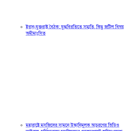
ইরান-যুক্তরাষ্ট্র বৈঠক: যুদ্ধবিরতিতে সম্মতি, কিছু জটিল বিষয়
অমীমাংসিত
মহারাষ্ট্রে মসজিদের সামনে উস্কানিমূলক আচরণের ভিডিও