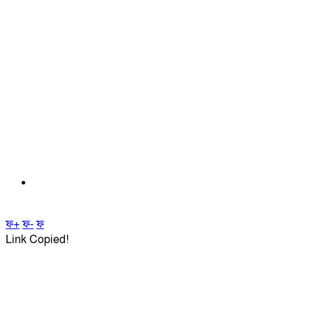
ফ+
ফ-
ফ
Link Copied!