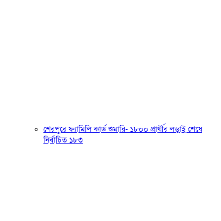
শেরপুরে ফ্যামিলি কার্ড শুমারি- ১৮০০ প্রার্থীর লড়াই শেষে
নির্বাচিত ১৮৩