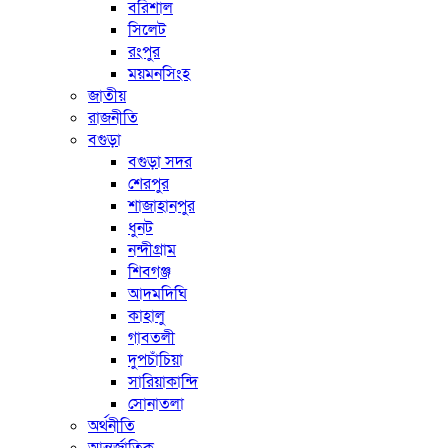
বরিশাল
সিলেট
রংপুর
ময়মনসিংহ
জাতীয়
রাজনীতি
বগুড়া
বগুড়া সদর
শেরপুর
শাজাহানপুর
ধুনট
নন্দীগ্রাম
শিবগঞ্জ
আদমদিঘি
কাহালু
গাবতলী
দুপচাঁচিয়া
সারিয়াকান্দি
সোনাতলা
অর্থনীতি