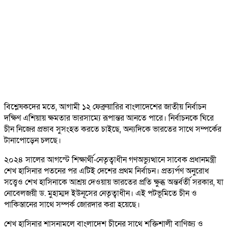
বিশ্লেষকদের মতে, আগামী ১২ ফেব্রুয়ারির বাংলাদেশের জাতীয় নির্বাচন
দক্ষিণ এশিয়ায় ক্ষমতার ভারসাম্যে রূপান্তর আনতে পারে। নির্বাচনকে ঘিরে
চীন নিজের প্রভাব সুসংহত করতে চাইছে, অন্যদিকে ভারতের সাথে সম্পর্কের
টানাপোড়েন চলছে।
২০২৪ সালের আগস্টে শিক্ষার্থী-নেতৃত্বাধীন গণঅভ্যুত্থানে সাবেক প্রধানমন্ত্রী
শেখ হাসিনার পতনের পর এটিই দেশের প্রথম নির্বাচন। প্রত্যর্পণ অনুরোধ
সত্ত্বেও শেখ হাসিনাকে আশ্রয় দেওয়ায় ভারতের প্রতি ক্ষুব্ধ অন্তর্বর্তী সরকার, যা
নোবেলজয়ী ড. মুহাম্মদ ইউনূসের নেতৃত্বাধীন। এই পটভূমিতে চীন ও
পাকিস্তানের সাথে সম্পর্ক জোরদার করা হয়েছে।
শেখ হাসিনার শাসনামলে বাংলাদেশ চীনের সাথে শক্তিশালী বাণিজ্য ও