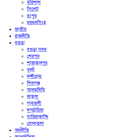
বরিশাল
সিলেট
রংপুর
ময়মনসিংহ
জাতীয়
রাজনীতি
বগুড়া
বগুড়া সদর
শেরপুর
শাজাহানপুর
ধুনট
নন্দীগ্রাম
শিবগঞ্জ
আদমদিঘি
কাহালু
গাবতলী
দুপচাঁচিয়া
সারিয়াকান্দি
সোনাতলা
অর্থনীতি