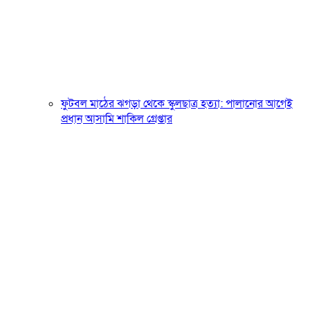
ফুটবল মাঠের ঝগড়া থেকে স্কুলছাত্র হত্যা: পালানোর আগেই
প্রধান আসামি শাকিল গ্রেপ্তার