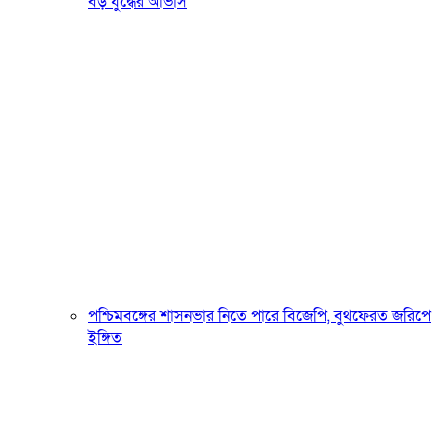
বড় যুদ্ধের আভাস
পশ্চিমবঙ্গের শাসনভার নিতে পারে বিজেপি, বুথফেরত জরিপে
ইঙ্গিত