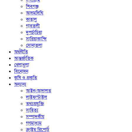
নন্দীগ্রাম
শিবগঞ্জ
আদমদিঘি
কাহালু
গাবতলী
দুপচাঁচিয়া
সারিয়াকান্দি
সোনাতলা
অর্থনীতি
আন্তর্জাতিক
খেলাধুলা
বিনোদন
কৃষি ও প্রকৃতি
অন্যান্য
আইন-আদালত
লাইফস্টাইল
তথ্যপ্রযুক্তি
সাহিত্য
সম্পাদকীয়
গণমাধ্যম
ক্রাইম রিপোর্ট