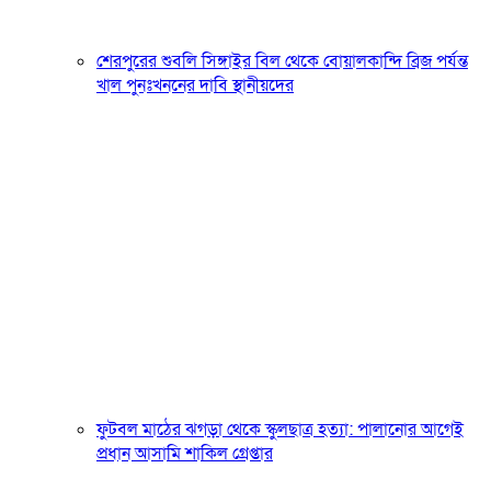
শেরপুরের শুবলি সিঙ্গাইর বিল থেকে বোয়ালকান্দি ব্রিজ পর্যন্ত
খাল পুনঃখননের দাবি স্থানীয়দের
ফুটবল মাঠের ঝগড়া থেকে স্কুলছাত্র হত্যা: পালানোর আগেই
প্রধান আসামি শাকিল গ্রেপ্তার