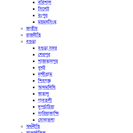
বরিশাল
সিলেট
রংপুর
ময়মনসিংহ
জাতীয়
রাজনীতি
বগুড়া
বগুড়া সদর
শেরপুর
শাজাহানপুর
ধুনট
নন্দীগ্রাম
শিবগঞ্জ
আদমদিঘি
কাহালু
গাবতলী
দুপচাঁচিয়া
সারিয়াকান্দি
সোনাতলা
অর্থনীতি