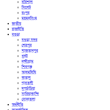
বরিশাল
সিলেট
রংপুর
ময়মনসিংহ
জাতীয়
রাজনীতি
বগুড়া
বগুড়া সদর
শেরপুর
শাজাহানপুর
ধুনট
নন্দীগ্রাম
শিবগঞ্জ
আদমদিঘি
কাহালু
গাবতলী
দুপচাঁচিয়া
সারিয়াকান্দি
সোনাতলা
অর্থনীতি