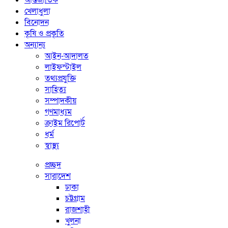
আন্তর্জাতিক
খেলাধুলা
বিনোদন
কৃষি ও প্রকৃতি
অন্যান্য
আইন-আদালত
লাইফস্টাইল
তথ্যপ্রযুক্তি
সাহিত্য
সম্পাদকীয়
গণমাধ্যম
ক্রাইম রিপোর্ট
ধর্ম
স্বাস্থ্য
প্রচ্ছদ
সারাদেশ
ঢাকা
চট্টগ্রাম
রাজশাহী
খুলনা