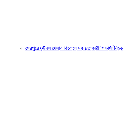
শেরপুরে ফুটবল খেলার বিরোধে মধ্যস্থতাকারী শিক্ষার্থী নিহত