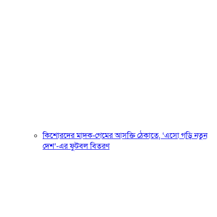
কিশোরদের মাদক-গেমের আসক্তি ঠেকাতে, ‘এসো গড়ি নতুন
দেশ’-এর ফুটবল বিতরণ