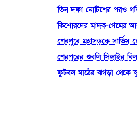
তিন দফা নোটিশের পরও গতি নেই,
কিশোরদের মাদক-গেমের আসক্তি
শেরপুরে মহাসড়কে সার্ভিস লেন দ
শেরপুরের শুবলি সিঙ্গাইর বিল থেক
ফুটবল মাঠের ঝগড়া থেকে স্কুলছাত