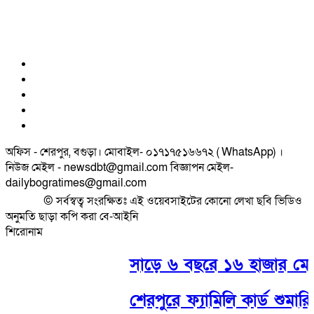
অফিস - শেরপুর, বগুড়া। মোবাইল- ০১৭১৭৫১৬৬৭২ ( WhatsApp) ।
নিউজ মেইল - newsdbt@gmail.com বিজ্ঞাপন মেইল-
dailybogratimes@gmail.com
© সর্বস্বত্ব সংরক্ষিতঃ এই ওয়েবসাইটের কোনো লেখা ছবি ভিডিও
অনুমতি ছাড়া কপি করা বে-আইনি
শিরোনাম
সাড়ে ৬ বছরে ১৬ হাজার মোটরসা
শেরপুরে ফ্যামিলি কার্ড শুমারি- ১