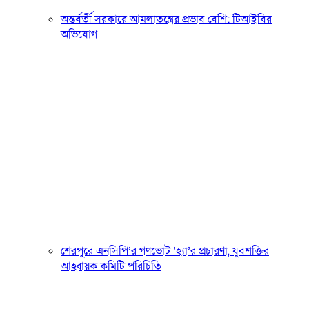
অন্তর্বর্তী সরকারে আমলাতন্ত্রের প্রভাব বেশি: টিআইবির
অভিযোগ
শেরপুরে এনসিপি’র গণভোট ‘হ্যা’র প্রচারণা, যুবশক্তির
আহ্বায়ক কমিটি পরিচিতি