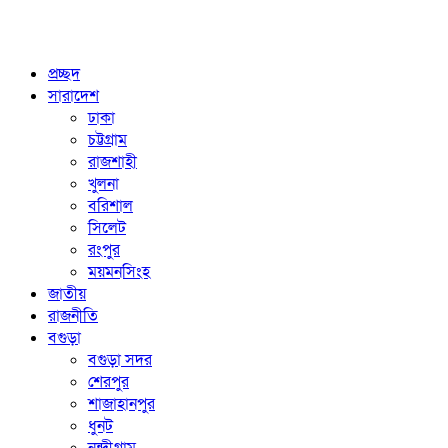
প্রচ্ছদ
সারাদেশ
ঢাকা
চট্টগ্রাম
রাজশাহী
খুলনা
বরিশাল
সিলেট
রংপুর
ময়মনসিংহ
জাতীয়
রাজনীতি
বগুড়া
বগুড়া সদর
শেরপুর
শাজাহানপুর
ধুনট