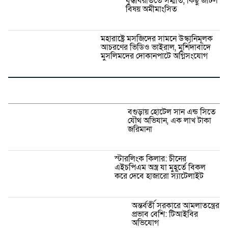
যুদ্ধবিরতিতে সম্মতি, কিছু জটিল
বিষয় অমীমাংসিত
মহারাষ্ট্রে মসজিদের সামনে উস্কানিমূলক
আচরণের ভিডিও ভাইরাল, মুর্শিদাবাদে
মুসলিমদের দোকানপাটে অগ্নিসংযোগ
বগুড়ায় হোটেল সান এন্ড সিতে
যৌথ অভিযান, এক লাখ টাকা
জরিমানা
স্টারলিংক কিলার: চীনের
এইচপিএম অস্ত্র যা মুহূর্তে বিকল
করে দেবে হাজারো স্যাটেলাইট
অন্তর্বর্তী সরকারে আমলাতন্ত্রের
প্রভাব বেশি: টিআইবির
অভিযোগ