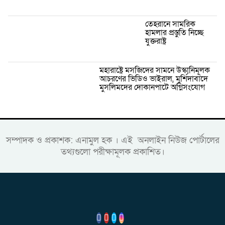
তেহরানে সামরিক
হামলার প্রস্তুতি নিচ্ছে
যুক্তরাষ্ট্র
মহারাষ্ট্রে মসজিদের সামনে উস্কানিমূলক
আচরণের ভিডিও ভাইরাল, মুর্শিদাবাদে
মুসলিমদের দোকানপাটে অগ্নিসংযোগ
সম্পাদক ও প্রকাশক: এনামুল হক । এই অনলাইন নিউজ পোর্টালের
তথ্যগুলো পরীক্ষামূলক প্রকাশিত।