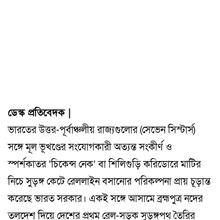
ডেস্ক প্রতিবেদক |
ভারতের উত্তর-পূর্বাঞ্চলীয় রাজ্যগুলোর (সেভেন সিস্টার্স)
সঙ্গে মূল ভূখণ্ডের সংযোগকারী অত্যন্ত সংকীর্ণ ও
স্পর্শকাতর ‘চিকেন্স নেক’ বা শিলিগুড়ি করিডোরে মাটির
নিচে সুড়ঙ্গ কেটে রেললাইন বসানোর পরিকল্পনা প্রায় চূড়ান্ত
করেছে ভারত সরকার। একই সঙ্গে আসামে ব্রহ্মপুত্র নদের
তলদেশ দিয়ে দেশের প্রথম রেল-সড়ক সুড়ঙ্গপথ তৈরির