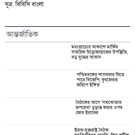
সূত্র: বিবিসি বাংলা
আন্তর্জাতিক
মধ্যপ্রাচ্যের আকাশে মার্কিন
সামরিক উড়োজাহাজের উপস্থিতি,
বড় যুদ্ধের আভাস
পশ্চিমবঙ্গের শাসনভার নিতে
পারে বিজেপি, বুথফেরত
জরিপে ইঙ্গিত
বৈঠকের আগে ‘সমঝোতার
রূপরেখা’ চূড়ান্ত করার ওপর
জোর ইরানের
ইরান-যুক্তরাষ্ট্র বৈঠক: