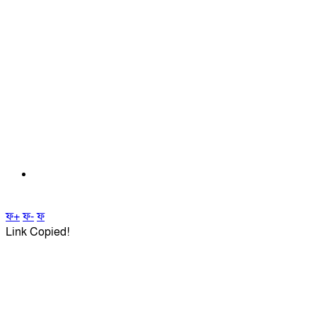
ফ+
ফ-
ফ
Link Copied!