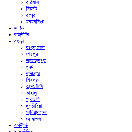
বরিশাল
সিলেট
রংপুর
ময়মনসিংহ
জাতীয়
রাজনীতি
বগুড়া
বগুড়া সদর
শেরপুর
শাজাহানপুর
ধুনট
নন্দীগ্রাম
শিবগঞ্জ
আদমদিঘি
কাহালু
গাবতলী
দুপচাঁচিয়া
সারিয়াকান্দি
সোনাতলা
অর্থনীতি