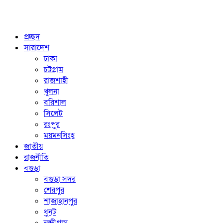
প্রচ্ছদ
সারাদেশ
ঢাকা
চট্টগ্রাম
রাজশাহী
খুলনা
বরিশাল
সিলেট
রংপুর
ময়মনসিংহ
জাতীয়
রাজনীতি
বগুড়া
বগুড়া সদর
শেরপুর
শাজাহানপুর
ধুনট