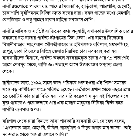
নার্সারিগুলোতে পাওয়া যায় আমের মিয়াজাকি, হাড়িভাঙ্গা, আম্রপালি, চেংমাই,
চাকাপাশি সূর্যডিমসহ বিভিন্ন উন্নত ফলের চারা। বনজ গাছের মধ্যে মেহগনি,
বেলজিয়াম ও লম্বু গাছের চারার চাহিদা সবচেয়ে বেশি।
নার্সারি মালিক ও সংশ্লিষ্ট ব্যক্তিদের তথ্য অনুযায়ী, এখানকার উৎপাদিত চারার
সবচেয়ে বড় বাজার পার্বত্য চট্টগ্রামের তিন জেলা। এর বাইরে সিলেটের
বিয়ানীবাজার, শাহপরান, মৌলভীবাজার ও হবিগঞ্জসহ বরিশাল, ময়মনসিংহ,
রংপুর, ঢাকা বিভাগের বিভিন্ন জেলায় নিয়মিত চারা সরবরাহ করা হয়।
ব্যবসায়ীদের হিসাবে, পার্বত্য অঞ্চলে সরবরাহকৃত চারার প্রায় ৭০ শতাংশই
আসে শেরপুর থেকে, বাকি ৩০ শতাংশ আসে উত্তরবঙ্গের অন্যান্য জেলা
থেকে।
স্থানীয়দের ভাষ্য, ১৯৯২ সালে অল্প পরিসরে শুরু হওয়া এই শিল্প সময়ের
সঙ্গে বড় বাণিজ্যিক খাতে পরিণত হয়েছে। বর্তমানে এখান থেকে বছরে প্রায়
১০ কোটি টাকার চারা বিক্রি হয়। সরাসরি কয়েকশ মানুষ এই শিল্পের সঙ্গে
যুক্ত থাকলেও পরোক্ষভাবে প্রায় এক হাজার মানুষের জীবিকা নির্ভর করে
নার্সারি ব্যবসার ওপর।
বরিশাল থেকে চারা কিনতে আসা পাইকারি ব্যবসায়ী মো. সোহেল বলেন,
“এখানকার আম, মেহগনি, কাঁঠাল, রামবুটান ও লিচুর চারার মান ভালো। তাই
দূর-দূরান্ত থেকে আমরা এখানে আসি।”