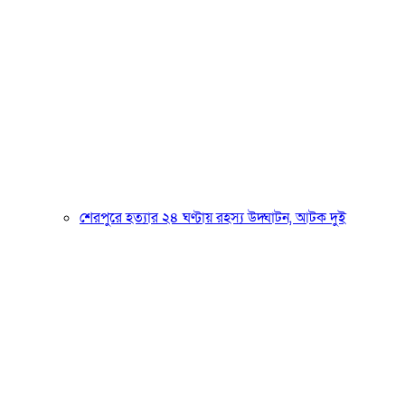
শেরপুরে হত্যার ২৪ ঘণ্টায় রহস্য উদ্ঘাটন, আটক দুই