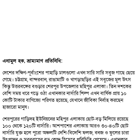
এনামুল হক, ভ্রাম্যমাণ প্রতিনিধি:
দেশের দক্ষিণ-পূর্বাংশের পাহাড়ি ঢালগুলো এখন সারি সারি সবুজ গাছে ছেয়ে
গেছে। চট্টগ্রাম, বান্দরবান, রাঙামাটি ও খাগড়াছড়ির এই সবুজের মূল উৎস
কিন্তু উত্তরবঙ্গের বগুড়ার শেরপুর উপজেলার মহিপুর এলাকা। তিন দশকের
বেশি সময় ধরে গড়ে ওঠা এখানকার নার্সারি শিল্প এখন বার্ষিক প্রায় ১০
কোটি টাকার বাণিজ্যে পরিণত হয়েছে, যেখানে জীবিকা নির্বাহ করছেন
হাজারো মানুষ।
শেরপুরের গাড়িদহ ইউনিয়নের মহিপুর এলাকায় ছোট-বড় মিলিয়ে রয়েছে
১০০ থেকে ১২০টি নার্সারি। আশপাশের এলাকায় আরও ৩০-৪০টি ছোট
নার্সারি যুক্ত হলে পুরো অঞ্চলটি দেশি-বিদেশি ফলজ, বনজ ও ফুলের চারা
উৎপাদন ও সরবরাহের বড় কেন্দ্র হিসেবে পরিচিতি পেয়েছে। এখানকার