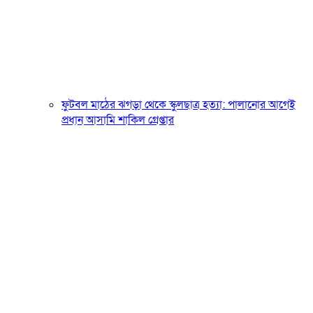
ফুটবল মাঠের ঝগড়া থেকে স্কুলছাত্র হত্যা: পালানোর আগেই
প্রধান আসামি শাকিল গ্রেপ্তার