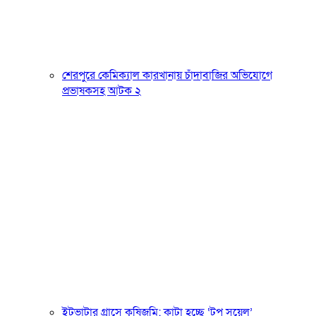
শেরপুরে কেমিক্যাল কারখানায় চাঁদাবাজির অভিযোগে
প্রভাষকসহ আটক ২
ইটভাটার গ্রাসে কৃষিজমি: কাটা হচ্ছে ‘টপ সয়েল’