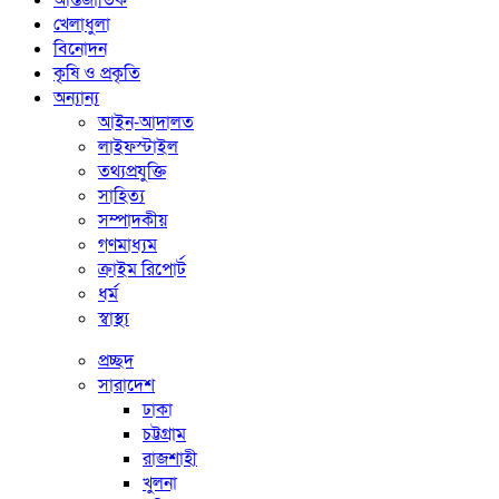
আন্তর্জাতিক
খেলাধুলা
বিনোদন
কৃষি ও প্রকৃতি
অন্যান্য
আইন-আদালত
লাইফস্টাইল
তথ্যপ্রযুক্তি
সাহিত্য
সম্পাদকীয়
গণমাধ্যম
ক্রাইম রিপোর্ট
ধর্ম
স্বাস্থ্য
প্রচ্ছদ
সারাদেশ
ঢাকা
চট্টগ্রাম
রাজশাহী
খুলনা