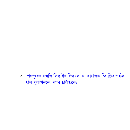
শেরপুরের শুবলি সিঙ্গাইর বিল থেকে বোয়ালকান্দি ব্রিজ পর্যন্ত
খাল পুনঃখননের দাবি স্থানীয়দের