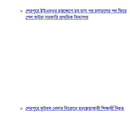
শেরপুরে ইউএনওর হস্তক্ষেপে ছয় মাস পর চলাচলের পথ ফিরে
পেল ভাটরা সরকারি প্রাথমিক বিদ্যালয়
শেরপুরে ফুটবল খেলার বিরোধে মধ্যস্থতাকারী শিক্ষার্থী নিহত