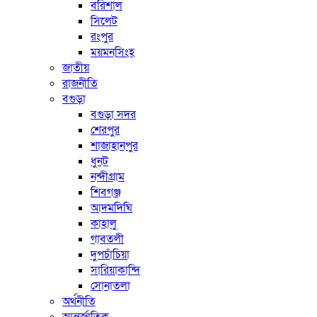
বরিশাল
সিলেট
রংপুর
ময়মনসিংহ
জাতীয়
রাজনীতি
বগুড়া
বগুড়া সদর
শেরপুর
শাজাহানপুর
ধুনট
নন্দীগ্রাম
শিবগঞ্জ
আদমদিঘি
কাহালু
গাবতলী
দুপচাঁচিয়া
সারিয়াকান্দি
সোনাতলা
অর্থনীতি