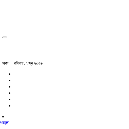
ঢাকা
রবিবার , ৭ জুন ২০২৬
প্রচ্ছদ