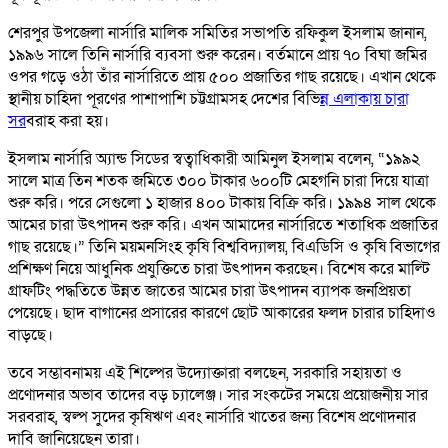
শেরপুর উপজেলা নার্সারি মালিক সমিতির সভাপতি রফিকুল ইসলাম জানান,
১৯৯৬ সালে তিনি নার্সারি ব্যবসা শুরু করেন। বর্তমানে প্রায় ৭০ বিঘা জমির
ওপর গড়ে ওঠা তাঁর নার্সারিতে প্রায় ৫০০ প্রজাতির গাছ রয়েছে। এখান থেকে
স্থানীয় চাহিদা পূরণের পাশাপাশি চট্টগ্রামসহ দেশের বিভি
ন্ন এলাকায় চারা
সর
বরাহ করা হয়।
ইসলাম নার্সারি অ্যান্ড সিডের স্বত্বাধিকারী আমিনুল ইসলাম বলেন, “১৯৯২
সালে মাত্র তিন শতক জমিতে ৩০০ টাকার ৬০০টি মেহগনি চারা দিয়ে যাত্রা
শুরু করি। পরে সেগুলো ১ হাজার ৪০০ টাকায় বিক্রি করি। ১৯৯৪ সাল থেকে
আমের চারা উৎপাদন শুরু করি। এখন আমাদের নার্সারিতে শতাধিক প্রজাতির
গাছ রয়েছে।” তিনি ময়মনসিংহ কৃষি বিশ্ববিদ্যালয়, বিএডিসি ও কৃষি বিভাগের
প্রশিক্ষণ নিয়ে আধুনিক প্রযুক্তিতে চারা উৎপাদন করছেন। বিশেষ করে মাল্টি
গ্রাফটিং পদ্ধতিতে উন্নত জাতের আমের চারা উৎপাদন ব্যাপক জনপ্রিয়তা
পেয়েছে। ছাদ বাগানের প্রসারের কারণে ছোট আকারের ফলদ চারার চাহিদাও
বাড়ছে।
তবে সম্ভাবনাময় এই শিল্পের উদ্যোক্তারা বলছেন, সরকারি সহায়তা ও
প্রণোদনার অভাব তাদের বড় চ্যালেঞ্জ। সার সংকটের সময়ে প্রয়োজনীয় সার
সরবরাহ, স্বল্প সুদের কৃষিঋণ এবং নার্সারি খাতের জন্য বিশেষ প্রণোদনার
দাবি জানিয়েছেন তারা।