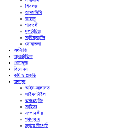
নন্দীগ্রাম
শিবগঞ্জ
আদমদিঘি
কাহালু
গাবতলী
দুপচাঁচিয়া
সারিয়াকান্দি
সোনাতলা
অর্থনীতি
আন্তর্জাতিক
খেলাধুলা
বিনোদন
কৃষি ও প্রকৃতি
অন্যান্য
আইন-আদালত
লাইফস্টাইল
তথ্যপ্রযুক্তি
সাহিত্য
সম্পাদকীয়
গণমাধ্যম
ক্রাইম রিপোর্ট