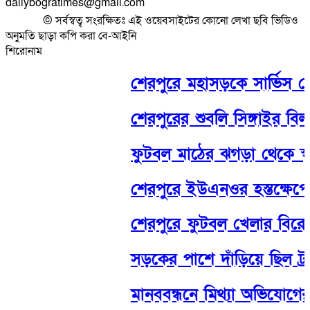
dailybogratimes@gmail.com
© সর্বস্বত্ব সংরক্ষিতঃ এই ওয়েবসাইটের কোনো লেখা ছবি ভিডিও
অনুমতি ছাড়া কপি করা বে-আইনি
শিরোনাম
শেরপুরে মহাসড়কে সার্ভিস লেন দ
শেরপুরের শুবলি সিঙ্গাইর বিল থেক
ফুটবল মাঠের ঝগড়া থেকে স্কুলছাত
শেরপুরে ইউএনওর হস্তক্ষেপে ছ
শেরপুরে ফুটবল খেলার বিরোধে মধ্
সড়কের পাশে দাঁড়িয়ে ছিল ট্রাক,
মানববন্ধনে মিথ্যা অভিযোগের দাব