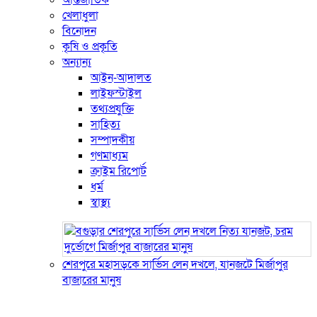
আন্তর্জাতিক
খেলাধুলা
বিনোদন
কৃষি ও প্রকৃতি
অন্যান্য
আইন-আদালত
লাইফস্টাইল
তথ্যপ্রযুক্তি
সাহিত্য
সম্পাদকীয়
গণমাধ্যম
ক্রাইম রিপোর্ট
ধর্ম
স্বাস্থ্য
শেরপুরে মহাসড়কে সার্ভিস লেন দখলে, যানজটে মির্জাপুর
বাজারের মানুষ