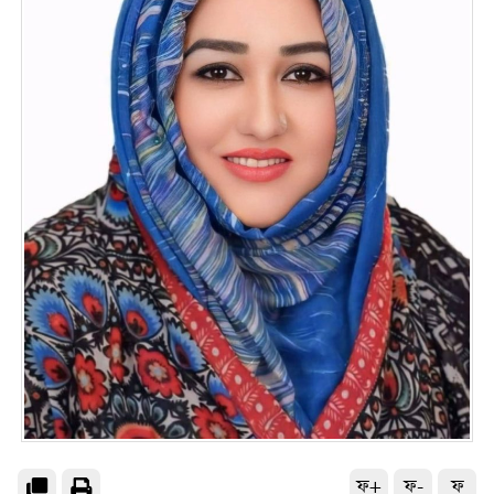
ফ+
ফ-
ফ