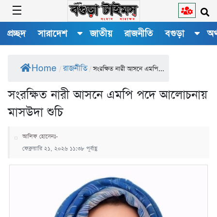
প্রচ্ছদ
সারাদেশ
জাতীয়
রাজনীতি
বগুড়া
অর
Home
রাজনীতি
/
/
সংরক্ষিত নারী আসনে এমপি...
সংরক্ষিত নারী আসনে এমপি পদে আলোচনায়
মাসউদা শুচি
আলিফ হোসেনঃ-
ফেব্রুয়ারি ২১, ২০২৬ ১১:৩৮ পূর্বাহ্ণ