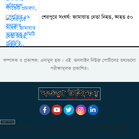
শেরপুরে সংঘর্ষ: জামায়াত নেতা নিহত, আহত ৫০
সম্পাদক ও প্রকাশক: এনামুল হক । এই অনলাইন নিউজ পোর্টালের তথ্যগুলো
পরীক্ষামূলক প্রকাশিত।
© সর্বস্বত্ব সংরক্ষিতঃ এই ওয়েবসাইটের কোনো লেখা ছবি ভিডিও অনুমতি
ছাড়া কপি করা বে-আইনি