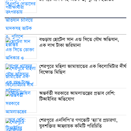
বগুড়ায় হোটেল সান এন্ড সিতে যৌথ অভিযান,
এক লাখ টাকা জরিমানা
শেরপুরে মহিলা জামায়াতের এক কিলোমিটার দীর্ঘ
বিক্ষোভ মিছিল
অন্তর্বর্তী সরকারে আমলাতন্ত্রের প্রভাব বেশি:
টিআইবির অভিযোগ
শেরপুরে এনসিপি’র গণভোট ‘হ্যা’র প্রচারণা,
যুবশক্তির আহ্বায়ক কমিটি পরিচিতি