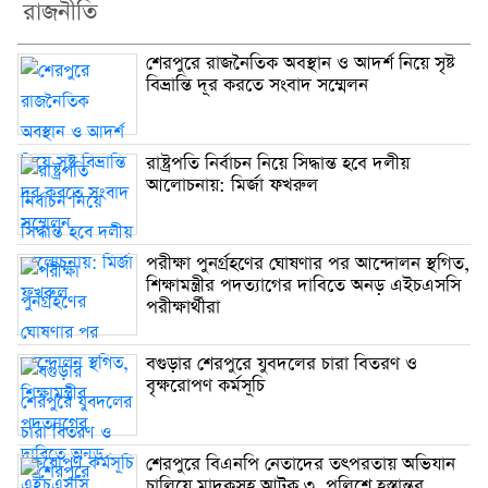
রাজনীতি
শেরপুরে রাজনৈতিক অবস্থান ও আদর্শ নিয়ে সৃষ্ট
বিভ্রান্তি দূর করতে সংবাদ সম্মেলন
রাষ্ট্রপতি নির্বাচন নিয়ে সিদ্ধান্ত হবে দলীয়
আলোচনায়: মির্জা ফখরুল
পরীক্ষা পুনর্গ্রহণের ঘোষণার পর আন্দোলন স্থগিত,
শিক্ষামন্ত্রীর পদত্যাগের দাবিতে অনড় এইচএসসি
পরীক্ষার্থীরা
বগুড়ার শেরপুরে যুবদলের চারা বিতরণ ও
বৃক্ষরোপণ কর্মসূচি
শেরপুরে বিএনপি নেতাদের তৎপরতায় অভিযান
চালিয়ে মাদকসহ আটক ৩, পুলিশে হস্তান্তর