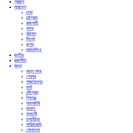
প্রচ্ছদ
সারাদেশ
ঢাকা
চট্টগ্রাম
রাজশাহী
খুলনা
বরিশাল
সিলেট
রংপুর
ময়মনসিংহ
জাতীয়
রাজনীতি
বগুড়া
বগুড়া সদর
শেরপুর
শাজাহানপুর
ধুনট
নন্দীগ্রাম
শিবগঞ্জ
আদমদিঘি
কাহালু
গাবতলী
দুপচাঁচিয়া
সারিয়াকান্দি
সোনাতলা