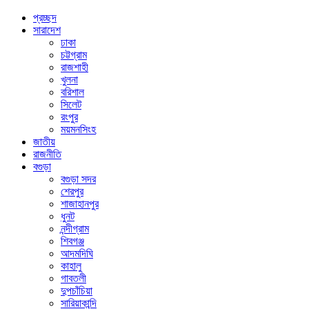
প্রচ্ছদ
সারাদেশ
ঢাকা
চট্টগ্রাম
রাজশাহী
খুলনা
বরিশাল
সিলেট
রংপুর
ময়মনসিংহ
জাতীয়
রাজনীতি
বগুড়া
বগুড়া সদর
শেরপুর
শাজাহানপুর
ধুনট
নন্দীগ্রাম
শিবগঞ্জ
আদমদিঘি
কাহালু
গাবতলী
দুপচাঁচিয়া
সারিয়াকান্দি