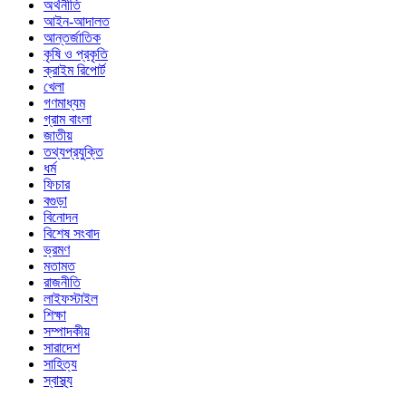
অর্থনীতি
আইন-আদালত
আন্তর্জাতিক
কৃষি ও প্রকৃতি
ক্রাইম রিপোর্ট
খেলা
গণমাধ্যম
গ্রাম বাংলা
জাতীয়
তথ্যপ্রযুক্তি
ধর্ম
ফিচার
বগুড়া
বিনোদন
বিশেষ সংবাদ
ভ্রমণ
মতামত
রাজনীতি
লাইফস্টাইল
শিক্ষা
সম্পাদকীয়
সারাদেশ
সাহিত্য
স্বাস্থ্য