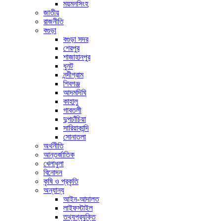
ময়মনসিংহ
জাতীয়
রাজনীতি
বগুড়া
বগুড়া সদর
শেরপুর
শাজাহানপুর
ধুনট
নন্দীগ্রাম
শিবগঞ্জ
আদমদিঘি
কাহালু
গাবতলী
দুপচাঁচিয়া
সারিয়াকান্দি
সোনাতলা
অর্থনীতি
আন্তর্জাতিক
খেলাধুলা
বিনোদন
কৃষি ও প্রকৃতি
অন্যান্য
আইন-আদালত
লাইফস্টাইল
তথ্যপ্রযুক্তি