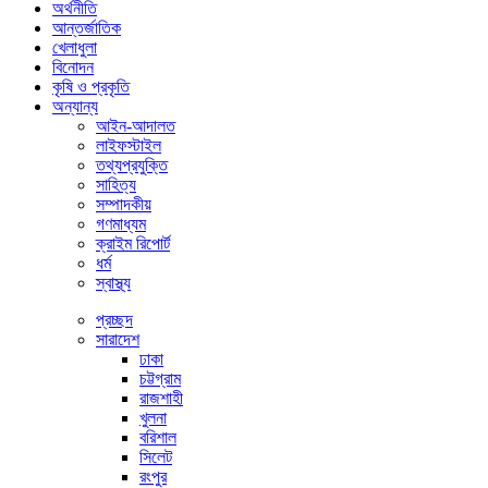
অর্থনীতি
আন্তর্জাতিক
খেলাধুলা
বিনোদন
কৃষি ও প্রকৃতি
অন্যান্য
আইন-আদালত
লাইফস্টাইল
তথ্যপ্রযুক্তি
সাহিত্য
সম্পাদকীয়
গণমাধ্যম
ক্রাইম রিপোর্ট
ধর্ম
স্বাস্থ্য
প্রচ্ছদ
সারাদেশ
ঢাকা
চট্টগ্রাম
রাজশাহী
খুলনা
বরিশাল
সিলেট
রংপুর