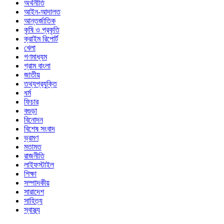
অর্থনীতি
আইন-আদালত
আন্তর্জাতিক
কৃষি ও প্রকৃতি
ক্রাইম রিপোর্ট
খেলা
গণমাধ্যম
গ্রাম বাংলা
জাতীয়
তথ্যপ্রযুক্তি
ধর্ম
ফিচার
বগুড়া
বিনোদন
বিশেষ সংবাদ
ভ্রমণ
মতামত
রাজনীতি
লাইফস্টাইল
শিক্ষা
সম্পাদকীয়
সারাদেশ
সাহিত্য
স্বাস্থ্য