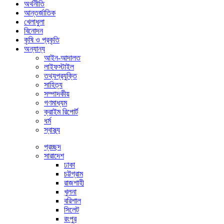
অর্থনীতি
আন্তর্জাতিক
খেলাধুলা
বিনোদন
কৃষি ও প্রকৃতি
অন্যান্য
আইন-আদালত
লাইফস্টাইল
তথ্যপ্রযুক্তি
সাহিত্য
সম্পাদকীয়
গণমাধ্যম
ক্রাইম রিপোর্ট
ধর্ম
স্বাস্থ্য
প্রচ্ছদ
সারাদেশ
ঢাকা
চট্টগ্রাম
রাজশাহী
খুলনা
বরিশাল
সিলেট
রংপুর