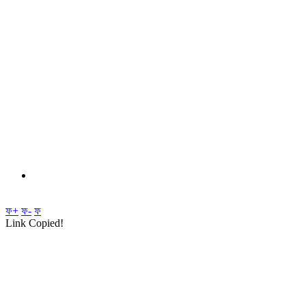
ফ+
ফ-
ফ
Link Copied!