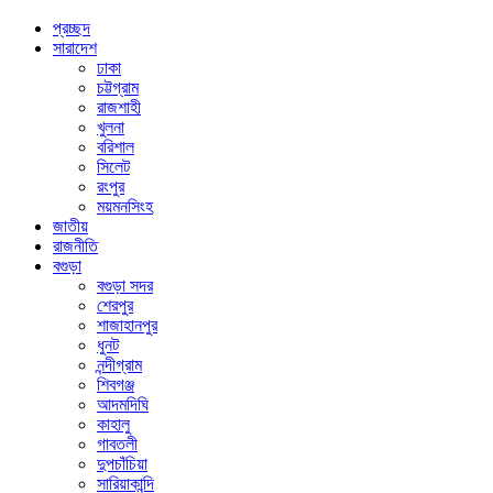
প্রচ্ছদ
সারাদেশ
ঢাকা
চট্টগ্রাম
রাজশাহী
খুলনা
বরিশাল
সিলেট
রংপুর
ময়মনসিংহ
জাতীয়
রাজনীতি
বগুড়া
বগুড়া সদর
শেরপুর
শাজাহানপুর
ধুনট
নন্দীগ্রাম
শিবগঞ্জ
আদমদিঘি
কাহালু
গাবতলী
দুপচাঁচিয়া
সারিয়াকান্দি