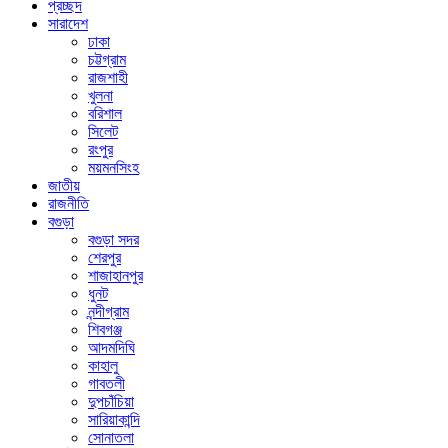
প্রচ্ছদ
সারাদেশ
ঢাকা
চট্টগ্রাম
রাজশাহী
খুলনা
বরিশাল
সিলেট
রংপুর
ময়মনসিংহ
জাতীয়
রাজনীতি
বগুড়া
বগুড়া সদর
শেরপুর
শাজাহানপুর
ধুনট
নন্দীগ্রাম
শিবগঞ্জ
আদমদিঘি
কাহালু
গাবতলী
দুপচাঁচিয়া
সারিয়াকান্দি
সোনাতলা