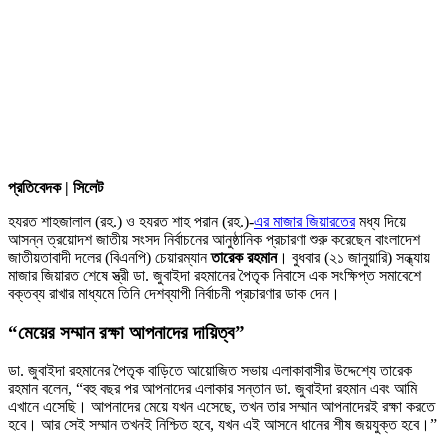
প্রতিবেদক | সিলেট
হযরত শাহজালাল (রহ.) ও হযরত শাহ পরান (রহ.)-
এর মাজার জিয়ারতের
মধ্য দিয়ে
আসন্ন ত্রয়োদশ জাতীয় সংসদ নির্বাচনের আনুষ্ঠানিক প্রচারণা শুরু করেছেন বাংলাদেশ
জাতীয়তাবাদী দলের (বিএনপি) চেয়ারম্যান
তারেক রহমান
। বুধবার (২১ জানুয়ারি) সন্ধ্যায়
মাজার জিয়ারত শেষে স্ত্রী ডা. জুবাইদা রহমানের পৈতৃক নিবাসে এক সংক্ষিপ্ত সমাবেশে
বক্তব্য রাখার মাধ্যমে তিনি দেশব্যাপী নির্বাচনী প্রচারণার ডাক দেন।
“মেয়ের সম্মান রক্ষা আপনাদের দায়িত্ব”
ডা. জুবাইদা রহমানের পৈতৃক বাড়িতে আয়োজিত সভায় এলাকাবাসীর উদ্দেশ্যে তারেক
রহমান বলেন, “বহু বছর পর আপনাদের এলাকার সন্তান ডা. জুবাইদা রহমান এবং আমি
এখানে এসেছি। আপনাদের মেয়ে যখন এসেছে, তখন তার সম্মান আপনাদেরই রক্ষা করতে
হবে। আর সেই সম্মান তখনই নিশ্চিত হবে, যখন এই আসনে ধানের শীষ জয়যুক্ত হবে।”