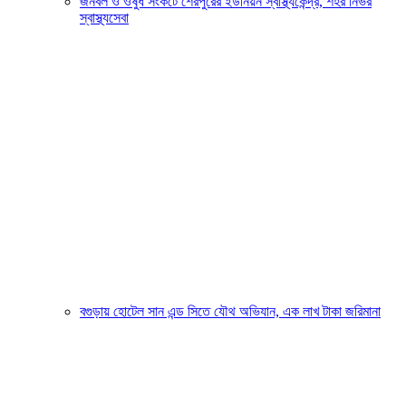
জনবল ও ওষুধ সংকটে শেরপুরের ইউনিয়ন স্বাস্থ্যকেন্দ্র, শহর নির্ভর
স্বাস্থ্যসেবা
বগুড়ায় হোটেল সান এন্ড সিতে যৌথ অভিযান, এক লাখ টাকা জরিমানা