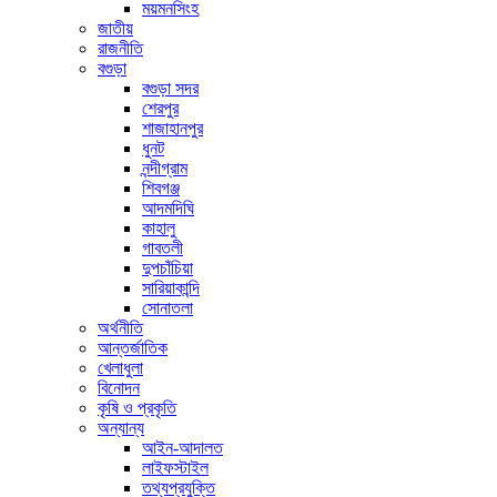
ময়মনসিংহ
জাতীয়
রাজনীতি
বগুড়া
বগুড়া সদর
শেরপুর
শাজাহানপুর
ধুনট
নন্দীগ্রাম
শিবগঞ্জ
আদমদিঘি
কাহালু
গাবতলী
দুপচাঁচিয়া
সারিয়াকান্দি
সোনাতলা
অর্থনীতি
আন্তর্জাতিক
খেলাধুলা
বিনোদন
কৃষি ও প্রকৃতি
অন্যান্য
আইন-আদালত
লাইফস্টাইল
তথ্যপ্রযুক্তি