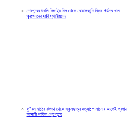
শেরপুরের শুবলি সিঙ্গাইর বিল থেকে বোয়ালকান্দি ব্রিজ পর্যন্ত খাল
পুনঃখননের দাবি স্থানীয়দের
ফুটবল মাঠের ঝগড়া থেকে স্কুলছাত্র হত্যা: পালানোর আগেই প্রধান
আসামি শাকিল গ্রেপ্তার