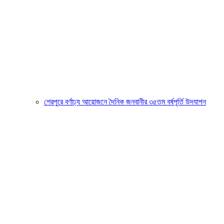
শেরপুরে বর্ণাঢ্য আয়োজনে দৈনিক জনবানীর ৩৫তম বর্ষপূর্তি উদযাপন