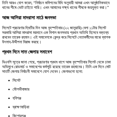
তিনি আরও যোগ করেন, “নির্বাচন কমিশনের বিধি অনুযায়ী আমরা এখন আনুষ্ঠানিকভাবে
ধানের শীষে ভোট চাইতে পারি। এখন আমাদের লক্ষ্য ধানের শীষকে জয়যুক্ত করা।”
আজ আলিয়া মাদরাসা মাঠে জনসভা
সিলেটে প্রচারণার দ্বিতীয় দিন আজ বৃহস্পতিবার (২২ জানুয়ারি) বেলা ১১টায় সিলেট
সরকারি আলিয়া মাদরাসা ময়দানে এক বিশাল জনসভায় প্রধান অতিথি হিসেবে বক্তব্য
রাখবেন তারেক রহমান। এই সমাবেশকে কেন্দ্র করে সিলেটে নেতাকর্মীদের মাঝে ব্যাপক
উৎসাহ-উদ্দীপনা বিরাজ করছে।
প্রথম দিনে সাত জেলায় সমাবেশ
বিএনপি সূত্রে জানা গেছে, প্রচারণার প্রথম ধাপে আজ বৃহস্পতিবার সিলেট থেকে ঢাকা
অভিমুখে রোডমার্চ ও সমাবেশের কর্মসূচি রয়েছে তারেক রহমানের। তিনি এক দিনে মোট
সাতটি জেলায় নির্বাচনী সমাবেশে যোগ দেবেন। জেলাগুলো হলো:
সিলেট
মৌলভীবাজার
হবিগঞ্জ
ব্রাহ্মণবাড়িয়া
কিশোরগঞ্জ