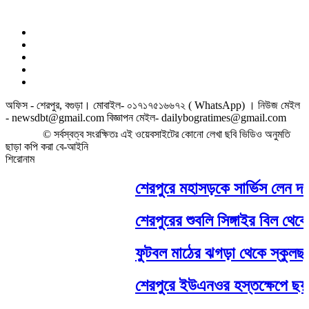
অফিস - শেরপুর, বগুড়া। মোবাইল- ০১৭১৭৫১৬৬৭২ ( WhatsApp) । নিউজ মেইল
- newsdbt@gmail.com বিজ্ঞাপন মেইল- dailybogratimes@gmail.com
© সর্বস্বত্ব সংরক্ষিতঃ এই ওয়েবসাইটের কোনো লেখা ছবি ভিডিও অনুমতি
ছাড়া কপি করা বে-আইনি
শিরোনাম
শেরপুরে মহাসড়কে সার্ভিস লেন দখলে, 
শেরপুরের শুবলি সিঙ্গাইর বিল থেকে বোয়
ফুটবল মাঠের ঝগড়া থেকে স্কুলছাত্র
শেরপুরে ইউএনওর হস্তক্ষেপে ছয় মাস