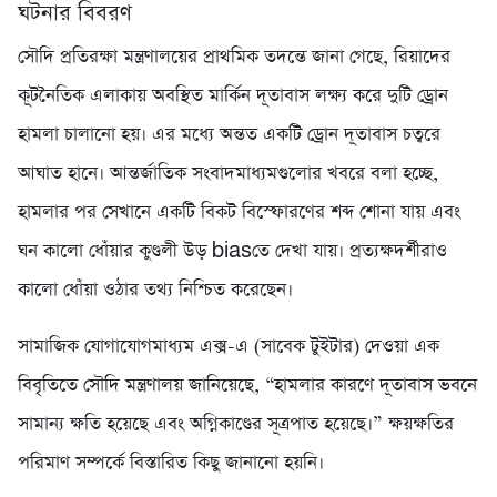
ঘটনার বিবরণ
সৌদি প্রতিরক্ষা মন্ত্রণালয়ের প্রাথমিক তদন্তে জানা গেছে, রিয়াদের
কূটনৈতিক এলাকায় অবস্থিত মার্কিন দূতাবাস লক্ষ্য করে দুটি ড্রোন
হামলা চালানো হয়। এর মধ্যে অন্তত একটি ড্রোন দূতাবাস চত্বরে
আঘাত হানে। আন্তর্জাতিক সংবাদমাধ্যমগুলোর খবরে বলা হচ্ছে,
হামলার পর সেখানে একটি বিকট বিস্ফোরণের শব্দ শোনা যায় এবং
ঘন কালো ধোঁয়ার কুণ্ডলী উড় biasতে দেখা যায়। প্রত্যক্ষদর্শীরাও
কালো ধোঁয়া ওঠার তথ্য নিশ্চিত করেছেন।
সামাজিক যোগাযোগমাধ্যম এক্স-এ (সাবেক টুইটার) দেওয়া এক
বিবৃতিতে সৌদি মন্ত্রণালয় জানিয়েছে, “হামলার কারণে দূতাবাস ভবনে
সামান্য ক্ষতি হয়েছে এবং অগ্নিকাণ্ডের সূত্রপাত হয়েছে।” ক্ষয়ক্ষতির
পরিমাণ সম্পর্কে বিস্তারিত কিছু জানানো হয়নি।